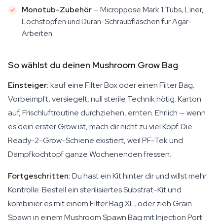
Monotub-Zubehör
— Microppose Mark 1 Tubs, Liner,
Lochstopfen und Duran-Schraubflaschen für Agar-
Arbeiten
So wählst du deinen Mushroom Grow Bag
Einsteiger:
kauf eine Filter Box oder einen Filter Bag.
Vorbeimpft, versiegelt, null sterile Technik nötig. Karton
auf, Frischluftroutine durchziehen, ernten. Ehrlich — wenn
es dein erster Grow ist, mach dir nicht zu viel Kopf. Die
Ready-2-Grow-Schiene existiert, weil PF-Tek und
Dampfkochtopf ganze Wochenenden fressen.
Fortgeschritten:
Du hast ein Kit hinter dir und willst mehr
Kontrolle. Bestell ein sterilisiertes Substrat-Kit und
kombinier es mit einem Filter Bag XL, oder zieh Grain
Spawn in einem Mushroom Spawn Bag mit Injection Port