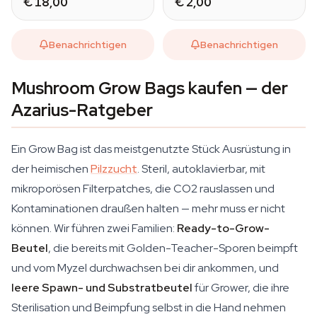
€ 18,00
€ 2,00
Benachrichtigen
Benachrichtigen
Mushroom Grow Bags kaufen — der
Azarius-Ratgeber
Ein Grow Bag ist das meistgenutzte Stück Ausrüstung in
der heimischen
Pilzzucht
. Steril, autoklavierbar, mit
mikroporösen Filterpatches, die CO2 rauslassen und
Kontaminationen draußen halten — mehr muss er nicht
können. Wir führen zwei Familien:
Ready-to-Grow-
Beutel
, die bereits mit Golden-Teacher-Sporen beimpft
und vom Myzel durchwachsen bei dir ankommen, und
leere Spawn- und Substratbeutel
für Grower, die ihre
Sterilisation und Beimpfung selbst in die Hand nehmen