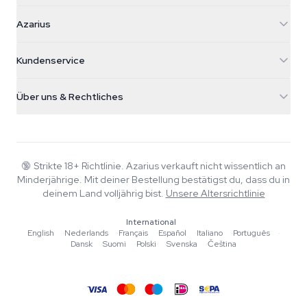
Azarius
Azarius
Galvaniweg 11
5482 TN Schijndel
Cannabissamen
Kundenservice
Nederland
Zauberpilze
Versandinfo
support@azarius.com
Smokeshop
Über uns & Rechtliches
+31(0)204897914
Rückgaberecht
Smartshop
Über Azarius
Qualitätsgarantie
Herbshop
Wiki
Kontakt
Growshop
Blog
🔞
Strikte 18+ Richtlinie. Azarius verkauft nicht wissentlich an
FAQ
Minderjährige. Mit deiner Bestellung bestätigst du, dass du in
Musik
Datenschutzrichtlinie
deinem Land volljährig bist.
Unsere Altersrichtlinie
Autoren
International
Redaktionelle Standards
English
·
Nederlands
·
Français
·
Español
·
Italiano
·
Português
·
Dansk
·
Suomi
·
Polski
·
Svenska
·
Čeština
Tools & Rechner
Aktionen
Sitemap