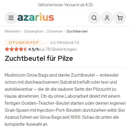
Skip to content
Kostenloser Versand ab €25
Startseite
Zauberpilze
Zubehoer
Zuchtbeutel
FUNGISHOP
10 PRODUKTE
4.5
/5
aus 781 Bewertungen
Zuchtbeutel für Pilze
Mushroom Grow Bags sind sterile Zuchtbeutel — entweder
schon mit durchwachsenem Substrat befüllt oder leer und
autoklavierbar — die dir die saubere Seite der
Pilzzucht
zu
Hause abnehmen. Ob du ohne Laborarbeit direkt mit einem
fertigen Golden-Teacher-Beutel starten oder deinen eigenen
Grain Spawn mit Injection-Port-Beuteln durchziehen willst: Bei
Azarius führen wir Grow Bags seit 1999. Schau dir unten die
komplette Auswahl an.