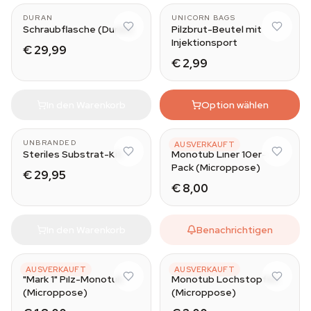
DURAN
UNICORN BAGS
Schraubflasche (Duran)
Pilzbrut-Beutel mit
Injektionsport
€ 29,99
€ 2,99
In den Warenkorb
Option wählen
2100 ml
UNBRANDED
MICROPPOSE
AUSVERKAUFT
Steriles Substrat-Kit
Monotub Liner 10er-
Pack (Microppose)
€ 29,95
€ 8,00
In den Warenkorb
Benachrichtigen
MICROPPOSE
MICROPPOSE
AUSVERKAUFT
AUSVERKAUFT
"Mark 1" Pilz-Monotub
Monotub Lochstopfen
(Microppose)
(Microppose)