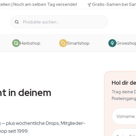
tellen | Noch am selben Tag versendet
Gratis-Samen bei Sa
Herbshop
Smartshop
Growsho
Hol dir 
nt in deinem
Trag deine 
Posteingang
Vorname
g — plus wöchentliche Drops, Mitglieder-
op seit 1999.