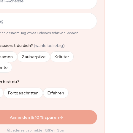
Mail-Adresse
ag
ir an deinem Tag etwas Schönes schicken können.
essierst du dich?
(wähle beliebig)
ssamen
Zauberpilze
Kräuter
ente
n bist du?
Fortgeschritten
Erfahren
Anmelden & 10 % sparen
Jederzeit abmelden
|
Kein Spam