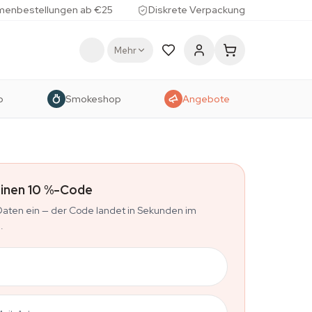
menbestellungen ab €25
Diskrete Verpackung
Mehr
p
Smokeshop
Angebote
deinen 10 %-Code
Daten ein — der Code landet in Sekunden im
.