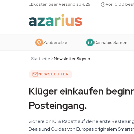
Skip to content
Kostenloser Versand ab €25
Vor 10:00 bes
Zauberpilze
Cannabis Samen
Startseite
Newsletter Signup
NEWSLETTER
Klüger einkaufen begin
Posteingang.
Sichere dir 10 % Rabatt auf deine erste Bestellun
Deals und Guides von Europas originalem Smartsh