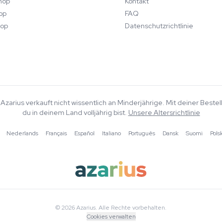
hop
Kontakt
op
FAQ
op
Datenschutzrichtlinie
e. Azarius verkauft nicht wissentlich an Minderjährige. Mit deiner Beste
du in deinem Land volljährig bist.
Unsere Altersrichtlinie
·
Nederlands
·
Français
·
Español
·
Italiano
·
Português
·
Dansk
·
Suomi
·
Pols
© 2026 Azarius. Alle Rechte vorbehalten.
Cookies verwalten