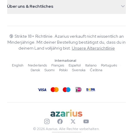
Versandinfo
support@azarius.com
Smokeshop
Über uns & Rechtliches
+31(0)204897914
Rückgaberecht
Smartshop
Über Azarius
Qualitätsgarantie
Herbshop
Wiki
Kontakt
Growshop
Blog
🔞
Strikte 18+ Richtlinie. Azarius verkauft nicht wissentlich an
FAQ
Minderjährige. Mit deiner Bestellung bestätigst du, dass du in
Musik
Datenschutzrichtlinie
deinem Land volljährig bist.
Unsere Altersrichtlinie
Autoren
International
Redaktionelle Standards
English
·
Nederlands
·
Français
·
Español
·
Italiano
·
Português
·
Dansk
·
Suomi
·
Polski
·
Svenska
·
Čeština
Tools & Rechner
Aktionen
Sitemap
© 2026 Azarius. Alle Rechte vorbehalten.