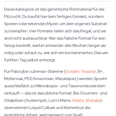
Diese Kategorie ist das genetische Rohmaterial für die
Pilzzucht. Du kaufst hier kein fertiges Growkit, sondern
Sporen oder lebendes Myzel, um dein eigenes Substrat
zu beimpfen. Vier Formate teilen sich das Regal, und sie
sind nicht austauschbar. Wer das falsche Format für sein
Setup bestellt, wartet entweder drei Wochen länger als
nötig oder schaut zu, wie sich ein kontaminiertes Glas am
fünften Tag selbst entsorgt.
Für Psilocybe cubensis-Stämme (
Golden Teacher
, B+,
McKennaii, PES Amazonian, Mazatapec) werden Sporen
ausschließlich zu Mikroskopie- und Taxonomiezwecken
verkauft — das ist das übliche Format. Bei Gourmet- und
Vitalpilzen (Austernpilz, Lion's Mane,
Reishi
,
Shiitake
)
übernehmen Liquid Culture und Körnerbrut die
eigentliche Arbeit, weil niemand zum Spaß