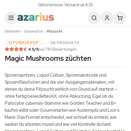
Skip to content
Kostenloser Versand ab €25
Startseite
Zauberpilze
Pilzzucht
FUNGISHOP
38 PRODUKTE
4.5
/5
aus 781 Bewertungen
Magic Mushrooms züchten
Sporenspritzen
, Liquid Culture,
Sporenabdrücke
und
Sporenfläschchen sind die vier Ausgangsmaterialien, mit
denen du deine Pilzzucht wirklich von Grund auf startest —
ohne fertig besiedeltes Kit, ohne Abkürzung. Egal ob du
Psilocybe cubensis-Stämme wie Golden Teacher und B+
kaufen willst oder Gourmetarten wie Austernpilz und
Lion's
Mane
: Das Format entscheidet, wie schnell du erntest, wie
sauber du arbeiten musst und wie viel Kontrolle du hast.