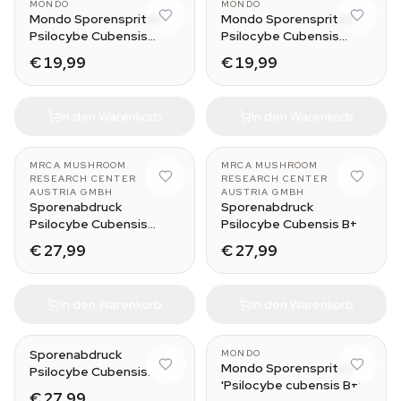
MONDO
MONDO
Mondo Sporenspritze
Mondo Sporenspritze
Psilocybe Cubensis
Psilocybe Cubensis
Ecuador
Golden Teacher
€ 19,99
€ 19,99
In den Warenkorb
In den Warenkorb
MRCA MUSHROOM
MRCA MUSHROOM
RESEARCH CENTER
RESEARCH CENTER
AUSTRIA GMBH
AUSTRIA GMBH
Sporenabdruck
Sporenabdruck
Psilocybe Cubensis
Psilocybe Cubensis B+
Ecuador
€ 27,99
€ 27,99
In den Warenkorb
In den Warenkorb
Sporenabdruck
MONDO
Mondo Sporenspritze
Psilocybe Cubensis
'Psilocybe cubensis B+'
Golden Teacher
€ 27,99