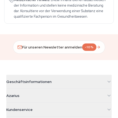
der Information und stellen keine medizinische Beratung
dar. Konsultiere vor der Verwendung einer Substanz eine
qualifizierte Fachperson im Gesundheitswesen.
Für unseren Newsletter anmelden
-10%
Geschäftsinformationen
Azarius
Azarius
Galvaniweg 11
5482 TN Schijndel
Cannabissamen
Kundenservice
Nederland
Zauberpilze