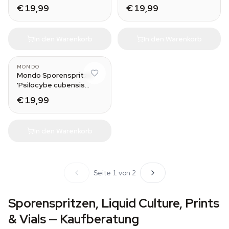
Moby Dick
Amazonian'
€ 19,99
€ 19,99
In den Warenkorb
In den Warenkorb
MONDO
Mondo Sporenspritze
'Psilocybe cubensis
Moby Dick'
€ 19,99
In den Warenkorb
Seite 1 von 2
Sporenspritzen, Liquid Culture, Prints
& Vials — Kaufberatung