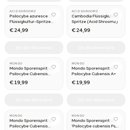
ACID SHROOMZ
ACID SHROOMZ
Psilocybe azurescens
Cambodia Flüssigkultur-
Flüssigkultur-Spritze
Spritze (Acid Shroomz)
(Acid Shroomz)
€ 24,99
€ 24,99
In den Warenkorb
In den Warenkorb
MONDO
MONDO
Mondo Sporenspritze
Mondo Sporenspritze
Psilocybe Cubensis
Psilocybe Cubensis A+
McKennaii
€ 19,99
€ 19,99
In den Warenkorb
In den Warenkorb
MONDO
MONDO
Mondo Sporenspritze
Mondo Sporenspritze
Psilocybe Cubensis
'Psilocybe cubensis PES