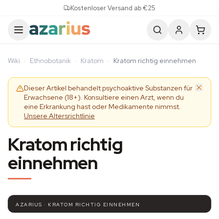
Skip to content
Kostenloser Versand ab €25
Wiki
·
Ethnobotanik
·
Kratom
·
Kratom richtig einnehmen
Dieser Artikel behandelt psychoaktive Substanzen für
Erwachsene (18+). Konsultiere einen Arzt, wenn du
eine Erkrankung hast oder Medikamente nimmst.
Unsere Altersrichtlinie
Kratom richtig
einnehmen
AZARIUS · KRATOM RICHTIG EINNEHMEN