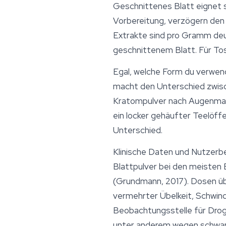
Geschnittenes Blatt eignet si
Vorbereitung, verzögern den W
Extrakte sind pro Gramm deut
geschnittenem Blatt. Für Tos
Egal, welche Form du verwen
macht den Unterschied zwis
Kratompulver nach Augenmaß a
ein locker gehäufter Teelöffel
Unterschied.
Klinische Daten und Nutzerb
Blattpulver bei den meiste
(Grundmann, 2017). Dosen üb
vermehrter Übelkeit, Schwin
Beobachtungsstelle für Dro
unter anderem wegen schwan