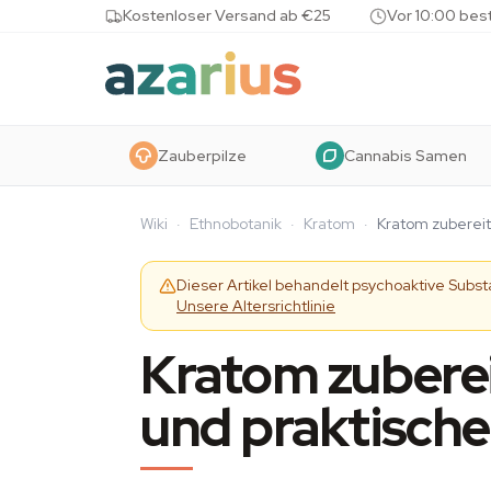
Skip to content
Kostenloser Versand ab €25
Vor 10:00 bes
Zauberpilze
Cannabis Samen
Wiki
·
Ethnobotanik
·
Kratom
·
Kratom zubereit
Dieser Artikel behandelt psychoaktive Subs
Unsere Altersrichtlinie
Kratom zubere
und praktische