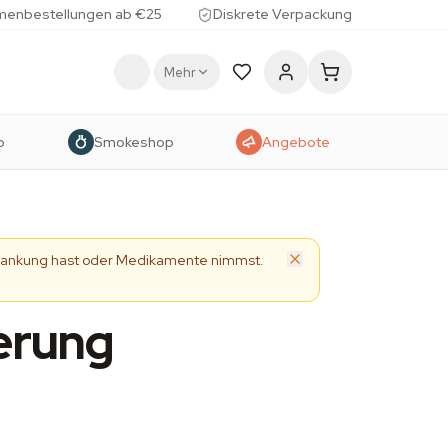
menbestellungen ab €25
Diskrete Verpackung
Mehr
p
Smokeshop
Angebote
Erkrankung hast oder Medikamente nimmst.
erung