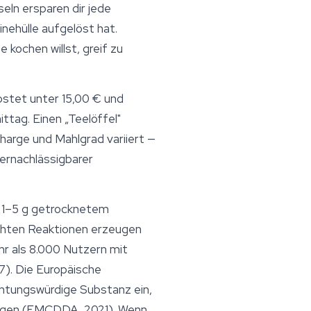
eln ersparen dir jede
nehülle aufgelöst hat.
kochen willst, greif zu
ostet unter 15,00 € und
ag. Einen „Teelöffel"
harge und Mahlgrad variiert —
 vernachlässigbarer
n 1–5 g getrocknetem
chten Reaktionen erzeugen
r als 8.000 Nutzern mit
7). Die Europäische
tungswürdige Substanz ein,
ngen (EMCDDA, 2021). Wenn