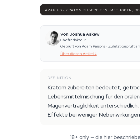
AZARIUS · KRATOM ZUBEREITEN: METHODEN, D
Von Joshua Askew
Chefredakteur
Geprüft von Adam Parsons
·
Zuletzt geprüft a
Über diesen Artikel
↓
DEFINITION
Kratom zubereiten bedeutet, getrockn
Lebensmittelmischung für den oralen
Magenverträglichkeit unterschiedlic
Effekte bei weniger Nebenwirkungen
18+ only
— die hier beschrieb