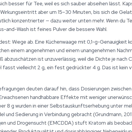
ch besser für Tee, weil es sich sauber abseihen lässt. Kaps
irkungseintritt aber um 15–30 Minuten, bis sich die Gelati
lich konzentrierter — dazu weiter unten mehr. Wenn du Tee 
s-and-Wash ist feines Pulver die bessere Wahl.
dest: Wiege ab. Eine Küchenwaage mit 0,1-g-Genauigkeit k
chen einem angenehmen und einem unangenehmen Nachmitt
bzuschätzen ist unzuverlässig, weil die Dichte je nach C
 fasst vielleicht 2 g, ein fest gedrückter 4 g. Das ist kein
efragungen deuten darauf hin, dass Dosierungen zwische
n Erwachsenen handhabbare Effekte mit weniger unerwüns
er 8 g wurden in einer Selbstauskunftserhebung unter meh
del und Sedierung in Verbindung gebracht (Grundmann, 201
gen und Drogensucht (EMCDDA) stuft Kratom als beobach
kender Produktqualität und dosisabhängiger Nebenwirku