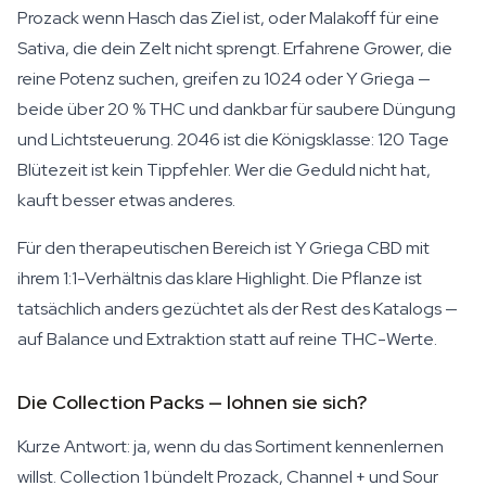
Prozack wenn Hasch das Ziel ist, oder Malakoff für eine
Sativa, die dein Zelt nicht sprengt. Erfahrene Grower, die
reine Potenz suchen, greifen zu 1024 oder Y Griega —
beide über 20 % THC und dankbar für saubere Düngung
und Lichtsteuerung. 2046 ist die Königsklasse: 120 Tage
Blütezeit ist kein Tippfehler. Wer die Geduld nicht hat,
kauft besser etwas anderes.
Für den therapeutischen Bereich ist Y Griega CBD mit
ihrem 1:1-Verhältnis das klare Highlight. Die Pflanze ist
tatsächlich anders gezüchtet als der Rest des Katalogs —
auf Balance und Extraktion statt auf reine THC-Werte.
Die Collection Packs — lohnen sie sich?
Kurze Antwort: ja, wenn du das Sortiment kennenlernen
willst. Collection 1 bündelt Prozack, Channel + und Sour