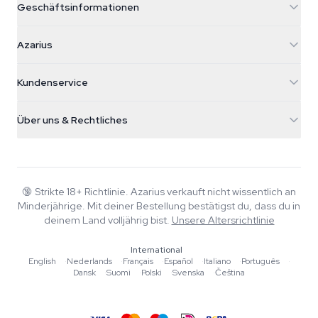
Geschäftsinformationen
Azarius
Azarius
Galvaniweg 11
5482 TN Schijndel
Cannabissamen
Kundenservice
Nederland
Zauberpilze
Versandinfo
support@azarius.com
Smokeshop
Über uns & Rechtliches
+31(0)204897914
Rückgaberecht
Smartshop
Über Azarius
Qualitätsgarantie
Herbshop
Wiki
Kontakt
Growshop
Blog
🔞
Strikte 18+ Richtlinie. Azarius verkauft nicht wissentlich an
FAQ
Minderjährige. Mit deiner Bestellung bestätigst du, dass du in
Musik
Datenschutzrichtlinie
deinem Land volljährig bist.
Unsere Altersrichtlinie
Autoren
International
Redaktionelle Standards
English
·
Nederlands
·
Français
·
Español
·
Italiano
·
Português
·
Dansk
·
Suomi
·
Polski
·
Svenska
·
Čeština
Tools & Rechner
Aktionen