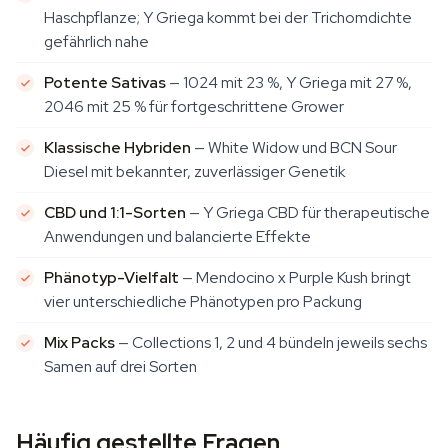
Haschpflanze; Y Griega kommt bei der Trichomdichte
gefährlich nahe
Potente Sativas
— 1024 mit 23 %, Y Griega mit 27 %,
2046 mit 25 % für fortgeschrittene Grower
Klassische Hybriden
— White Widow und BCN Sour
Diesel mit bekannter, zuverlässiger Genetik
CBD und 1:1-Sorten
— Y Griega CBD für therapeutische
Anwendungen und balancierte Effekte
Phänotyp-Vielfalt
— Mendocino x Purple Kush bringt
vier unterschiedliche Phänotypen pro Packung
Mix Packs
— Collections 1, 2 und 4 bündeln jeweils sechs
Samen auf drei Sorten
Häufig gestellte Fragen