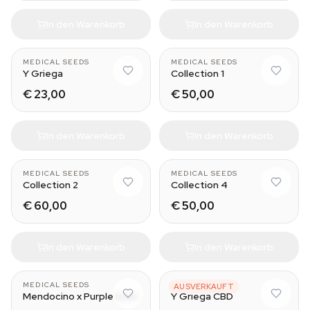
In den Warenkorb
In den Warenkorb
MEDICAL SEEDS
MEDICAL SEEDS
Y Griega
Collection 1
€ 23,00
€ 50,00
In den Warenkorb
In den Warenkorb
MEDICAL SEEDS
MEDICAL SEEDS
Collection 2
Collection 4
€ 60,00
€ 50,00
In den Warenkorb
In den Warenkorb
MEDICAL SEEDS
MEDICAL SEEDS
AUSVERKAUFT
Mendocino x Purple Kush
Y Griega CBD