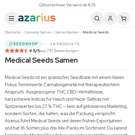
Skip to content
Kostenloser Versand ab €25
Startseite
Cannabis Samen
Samenbanken
Medical Seeds
SEEDSHOP
16 PRODUKTE
4.5
/5
aus 781 Bewertungen
Medical Seeds Samen
Medical Seeds ist ein spanischer Seedbank mit einem klaren
Fokus: feminisierte Cannabisgenetik mit therapeutischem
Anspruch. Ausgewogene THC:CBD-Verhältnisse,
harzschwere Indicas für Hasch und Haze-Sativas mit
Spitzenwerten bis 27 % THC — kein aufgeblasenes Marketing,
sondern Sorten, die halten, was die Packung verspricht.
Azarius führt Medical Seeds seit deren frühen Exportjahren
und hat 16 Sorten plus drei Mix-Packs im Sortiment. Du kannst