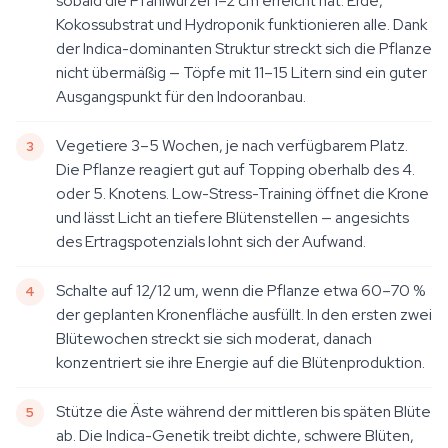
sobald die Pfahlwurzel 1–2 cm erreicht hat. Erde,
Kokossubstrat und Hydroponik funktionieren alle. Dank
der Indica-dominanten Struktur streckt sich die Pflanze
nicht übermäßig — Töpfe mit 11–15 Litern sind ein guter
Ausgangspunkt für den Indooranbau.
Vegetiere 3–5 Wochen, je nach verfügbarem Platz.
Die Pflanze reagiert gut auf Topping oberhalb des 4.
oder 5. Knotens. Low-Stress-Training öffnet die Krone
und lässt Licht an tiefere Blütenstellen — angesichts
des Ertragspotenzials lohnt sich der Aufwand.
Schalte auf 12/12 um, wenn die Pflanze etwa 60–70 %
der geplanten Kronenfläche ausfüllt. In den ersten zwei
Blütewochen streckt sie sich moderat, danach
konzentriert sie ihre Energie auf die Blütenproduktion.
Stütze die Äste während der mittleren bis späten Blüte
ab. Die Indica-Genetik treibt dichte, schwere Blüten,