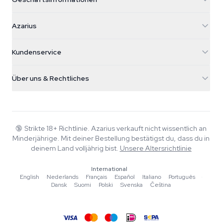
Azarius
Azarius
Galvaniweg 11
5482 TN Schijndel
Cannabissamen
Kundenservice
Nederland
Zauberpilze
Versandinfo
support@azarius.com
Smokeshop
Über uns & Rechtliches
+31(0)204897914
Rückgaberecht
Smartshop
Über Azarius
Qualitätsgarantie
Herbshop
Wiki
Kontakt
Growshop
Blog
🔞
Strikte 18+ Richtlinie. Azarius verkauft nicht wissentlich an
FAQ
Minderjährige. Mit deiner Bestellung bestätigst du, dass du in
Musik
Datenschutzrichtlinie
deinem Land volljährig bist.
Unsere Altersrichtlinie
Autoren
International
Redaktionelle Standards
English
·
Nederlands
·
Français
·
Español
·
Italiano
·
Português
·
Dansk
·
Suomi
·
Polski
·
Svenska
·
Čeština
Tools & Rechner
Aktionen
Sitemap