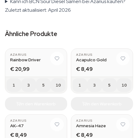
Kann ich BCN Sour Diesel Samen bei Azarius kaufen?
Zuletzt aktualisiert: April 2026
Ähnliche Produkte
AZARIUS
AZARIUS
Rainbow Driver
Acapulco Gold
€ 20,99
€ 8,49
1
3
5
10
1
3
5
10
In den Warenkorb
In den Warenkorb
AZARIUS
AZARIUS
AK-47
Amnesia Haze
€ 8,49
€ 8,49