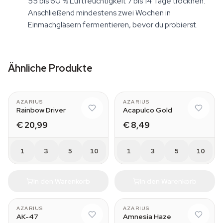
55 bis 60 % Luftfeuchtigkeit 7 bis 14 Tage trocknen.
Anschließend mindestens zwei Wochen in
Einmachgläsern fermentieren, bevor du probierst.
Ähnliche Produkte
AZARIUS
AZARIUS
Rainbow Driver
Acapulco Gold
€ 20,99
€ 8,49
1
3
5
10
1
3
5
10
In den Warenkorb
In den Warenkorb
AZARIUS
AZARIUS
AK-47
Amnesia Haze