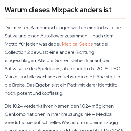
Warum dieses Mixpack anders ist
Die meisten Samenmischungen werfen eine Indica, eine
Sativa und einen Autoflower zusammen — nach dem
Motto: für jeden was dabei.
Medical Seeds
hat bei
Collection 2 bewusst eine andere Richtung
eingeschlagen. Alle drei Sorten stehen klar auf der
Sativaseite des Spektrums, alle knacken die 20-%-THC-
Marke, und alle wachsen am liebsten in die Höhe statt in
die Breite. Das Ergebnis ist ein Pack mit klarer Identität:
hoch, potent und kopflastig.
Die 1024 verdankt ihren Namen den 1.024 möglichen
Genkombinationen in ihrer Kreuzungslinie — Medical
Seeds hat sie auf schnelles Wachstum und einen zügig
einsetzenden, aktivierenden Effekt gezüchtet. Die 2046