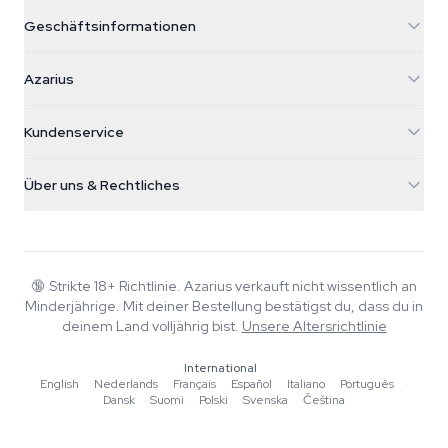
Geschäftsinformationen
Azarius
Azarius
Galvaniweg 11
5482 TN Schijndel
Cannabissamen
Kundenservice
Nederland
Zauberpilze
Versandinfo
support@azarius.com
Smokeshop
Über uns & Rechtliches
+31(0)204897914
Rückgaberecht
Smartshop
Über Azarius
Qualitätsgarantie
Herbshop
Wiki
Kontakt
Growshop
Blog
🔞
Strikte 18+ Richtlinie. Azarius verkauft nicht wissentlich an
FAQ
Minderjährige. Mit deiner Bestellung bestätigst du, dass du in
Musik
Datenschutzrichtlinie
deinem Land volljährig bist.
Unsere Altersrichtlinie
Autoren
International
Redaktionelle Standards
English
·
Nederlands
·
Français
·
Español
·
Italiano
·
Português
·
Dansk
·
Suomi
·
Polski
·
Svenska
·
Čeština
Tools & Rechner
Aktionen