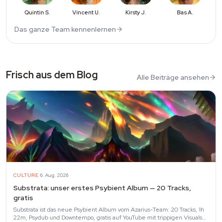
Quintin S.
Vincent U.
Kirsty J.
Bas A.
Das ganze Team kennenlernen
Frisch aus dem Blog
Alle Beiträge ansehen
·
CULTURE
6. Aug. 2026
Substrata: unser erstes Psybient Album — 20 Tracks,
gratis
Substrata ist das neue Psybient Album vom Azarius-Team: 20 Tracks, 1h
22m, Psydub und Downtempo, gratis auf YouTube mit trippigen Visuals