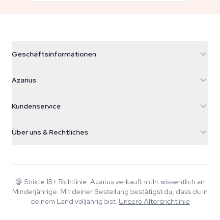
Geschäftsinformationen
Azarius
Azarius
Galvaniweg 11
5482 TN Schijndel
Cannabissamen
Kundenservice
Nederland
Zauberpilze
Versandinfo
support@azarius.com
Smokeshop
Über uns & Rechtliches
+31(0)204897914
Rückgaberecht
Smartshop
Über Azarius
Qualitätsgarantie
Herbshop
Wiki
Kontakt
Growshop
Blog
🔞
Strikte 18+ Richtlinie. Azarius verkauft nicht wissentlich an
FAQ
Minderjährige. Mit deiner Bestellung bestätigst du, dass du in
Musik
Datenschutzrichtlinie
deinem Land volljährig bist.
Unsere Altersrichtlinie
Autoren