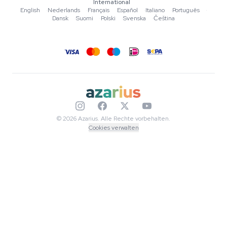
International
Redaktionelle Standards
English
·
Nederlands
·
Français
·
Español
·
Italiano
·
Português
·
Dansk
·
Suomi
·
Polski
·
Svenska
·
Čeština
Tools & Rechner
Aktionen
Sitemap
© 2026 Azarius. Alle Rechte vorbehalten.
Cookies verwalten