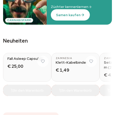
Züchter kennenlernen
Samen kaufen
CANNABISFARM
Neuheiten
Fall Asleep Capsules
ZAMNESIA
ZAMNE
Klett-Kabelbinder
Seilz
€ 25,00
m (2e
€ 1,49
€ 4,
In den Warenkorb
In den Warenkorb
In