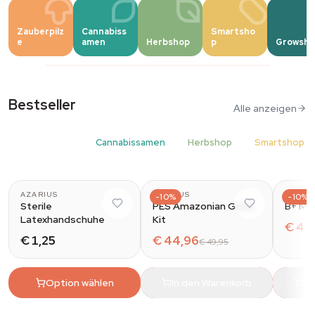
Wir bringen den 'Fun' in Fungi
Zauberpilz
Cannabiss
Smartsho
e
amen
Herbshop
p
Growsho
10% Rabatt auf alle Azarius Grow Kits.
Jetzt kaufen
Bestseller
Alle anzeigen
Zauberpilze
Cannabissamen
Herbshop
Smartshop
AZARIUS
AZARIUS
AZARI
-10%
-10%
Sterile
PES Amazonian Grow
B+ Ma
Latexhandschuhe
Kit
€ 44
€ 1,25
€ 44,96
€ 49,95
Option wählen
In den Warenkorb
In