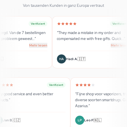
Von tausenden Kunden in ganz Europa vertraut
rifiziert
Verifiziert
llingen
“
They made a mistake in my order and
“
Super Beratu
…
”
compensated me with free gifts. Quick
…
”
wirklich seri
hr lesen
Mehr lesen
🇮🇹
Hadi A.
Sebasti
HA
SB
Verifiziert
Verifiziert
“
Very good service and even better
“
Fijne sho
products.
”
diverse so
Azarius.
”
🇨🇿
Jan B.
Leo P
JB
LP