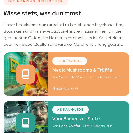
DIE AZARIUS-BIBLIOTHEK
Wisse stets, was du nimmst.
Unser Redaktionsteam arbeitet mit erfahrenen Psychonauten,
Botanikern und Harm-Reduction-Partnern zusammen, um die
genauesten Guides im Netz zu schreiben. Jeder Artikel zitiert
peer-reviewed Quellen und wird vor Veröffentlichung geprüft.
TRIP-GUIDE
Magic Mushrooms & Trüffel
Von
Sanne de Vries
· Leitende Botanikerin
Guide lesen
ANBAUGUIDE
Vom Samen zur Ernte
Von
Lena Okafor
· Strain-Spezialistin