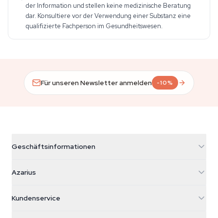
der Information und stellen keine medizinische Beratung
dar. Konsultiere vor der Verwendung einer Substanz eine
qualifizierte Fachperson im Gesundheitswesen.
Für unseren Newsletter anmelden
-10%
Geschäftsinformationen
Azarius
Azarius
Galvaniweg 11
5482 TN Schijndel
Cannabissamen
Kundenservice
Nederland
Zauberpilze
Versandinfo
support@azarius.com