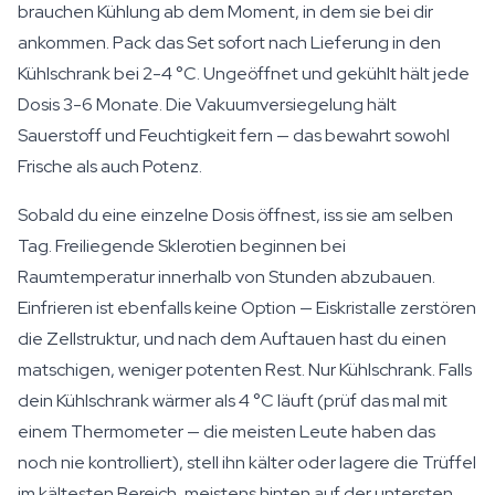
brauchen Kühlung ab dem Moment, in dem sie bei dir
ankommen. Pack das Set sofort nach Lieferung in den
Kühlschrank bei 2-4 °C. Ungeöffnet und gekühlt hält jede
Dosis 3-6 Monate. Die Vakuumversiegelung hält
Sauerstoff und Feuchtigkeit fern — das bewahrt sowohl
Frische als auch Potenz.
Sobald du eine einzelne Dosis öffnest, iss sie am selben
Tag. Freiliegende Sklerotien beginnen bei
Raumtemperatur innerhalb von Stunden abzubauen.
Einfrieren ist ebenfalls keine Option — Eiskristalle zerstören
die Zellstruktur, und nach dem Auftauen hast du einen
matschigen, weniger potenten Rest. Nur Kühlschrank. Falls
dein Kühlschrank wärmer als 4 °C läuft (prüf das mal mit
einem Thermometer — die meisten Leute haben das
noch nie kontrolliert), stell ihn kälter oder lagere die Trüffel
im kältesten Bereich, meistens hinten auf der untersten