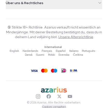
Smokeshop
Über uns & Rechtliches
+31(0)204897914
Rückgaberecht
Smartshop
Über Azarius
Qualitätsgarantie
Herbshop
Wiki
Kontakt
Growshop
Blog
🔞
Strikte 18+ Richtlinie. Azarius verkauft nicht wissentlich an
FAQ
Minderjährige. Mit deiner Bestellung bestätigst du, dass du in
Musik
Datenschutzrichtlinie
deinem Land volljährig bist.
Unsere Altersrichtlinie
Autoren
International
Redaktionelle Standards
English
·
Nederlands
·
Français
·
Español
·
Italiano
·
Português
·
Dansk
·
Suomi
·
Polski
·
Svenska
·
Čeština
Tools & Rechner
Aktionen
Sitemap
© 2026 Azarius. Alle Rechte vorbehalten.
Cookies verwalten