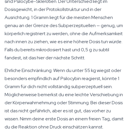
sind Psilocybe-Sklerotien. Der Unterschied liegt im
Dosisgewicht, in der Protokollstruktur und in der
Ausrichtung. 1 Gramm liegt für die meisten Menschen
genau an der Grenze des Subperzeptuellen — genug, um
körperlich registriert zu werden, ohne die Aufmerksamkeit
nach innen zu ziehen, wie es eine höhere Dosis tun würde.
Falls du bereits mikrodosiert hast und 0,5 g zu subtil
fandest, ist das hier der nächste Schritt.
Ehrliche Einschränkung: Wenn du unter 55 kg wiegst oder
besonders empfindlich auf Psilocybin reagierst, könnte 1
Gramm für dich nicht vollständig subperzeptuell sein.
Möglicherweise bemerkst du eine leichte Verschiebung in
der Körperwahrnehmung oder Stimmung. Bei dieser Dosis
ist das nicht gefährlich, aber es ist gut, das vorher zu
wissen. Nimm deine erste Dosis an einem freien Tag, damit
du die Reaktion ohne Druck einschätzen kannst.