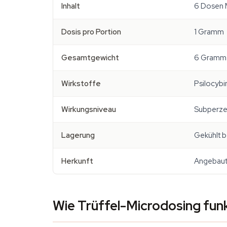
Inhalt
6 Dosen M
Dosis pro Portion
1 Gramm
Gesamtgewicht
6 Gramm
Wirkstoffe
Psilocybin
Wirkungsniveau
Subperzep
Lagerung
Gekühlt b
Herkunft
Angebaut 
Wie Trüffel-Microdosing funk