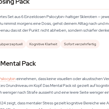
osing Pack
ertes Set aus 6 Einzeldosen Psilocybin-haltiger Sklerotien — je
 Du nimmst morgens eine Dosis, gehst deinem Alltag nach und me
. Genau das ist der Punkt: nicht abheben, sondern schärfer denke
ubperzeptuell
Kognitive Klarheit
Sofort verzehrfertig
 Mental Pack
Psilocybin
einnehmen, dass keine visuellen oder akustischen Ve
s Grundniveau im Kopf. Das Mental Pack ist gezielt auf kognitiv
ich weniger nach Strafe aussieht und eine leere Seite weniger ei
024 zeigt, dass mentaler Stress gezielt kognitive Bereiche wi