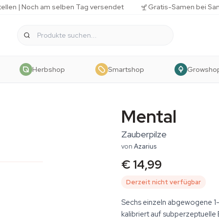
tellen | Noch am selben Tag versendet
Gratis-Samen bei Sa
Herbshop
Smartshop
Growsho
Mental
Zauberpilze
von
Azarius
€ 14,99
Derzeit nicht verfügbar
Sechs einzeln abgewogene 1-
kalibriert auf subperzeptuelle