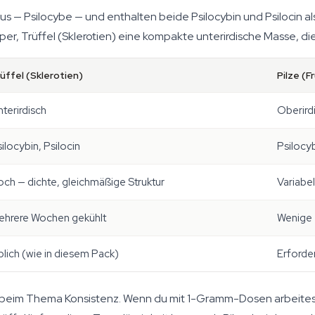
— Psilocybe — und enthalten beide Psilocybin und Psilocin als 
er, Trüffel (Sklerotien) eine kompakte unterirdische Masse, die 
üffel (Sklerotien)
Pilze (F
terirdisch
Oberird
ilocybin, Psilocin
Psilocyb
ch — dichte, gleichmäßige Struktur
Variabel
ehrere Wochen gekühlt
Wenige 
lich (wie in diesem Pack)
Erforde
r beim Thema Konsistenz. Wenn du mit 1-Gramm-Dosen arbeitest