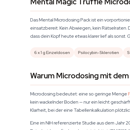
Mental Magic Truffle Microd
Das Mental Microdosing Pack ist ein vorportioni
einsatzbereit. Kein Abwiegen, kein Rätselraten.
dass dein Kopf heute etwas klarer lief als sonst
6 x 1 g Einzeldosen
Psilocybin-Sklerotien
S
Warum Microdosing mit dem
Microdosing bedeutet: eine so geringe Menge
kein wackelnder Boden — nur ein leicht geschärfte
Klarheit, bei der eine Tabellenkalkulation plötzl
Eine im NIH referenzierte Studie aus dem Jahr 2