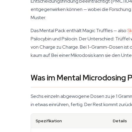
Entscheidungsfindung beeinträchtigt (PMC1104
entgegenwirken können — wobei die Forschung noc
Muster.
Das Mental Pack enthält Magic Truffles — also
Sk
Psilocybin und Psilocin. Der Unterschied: Trüff
von Charge zu Charge. Bei 1-Gramm-Dosen ist di
kaum auf. Bei einer Mikrodosis kann sie den Unte
Was im Mental Microdosing 
Sechs einzeln abgewogene Dosen zu je 1 Gramm, 
in etwas einrühren, fertig. Der Rest kommt zurück
Spezifikation
Details