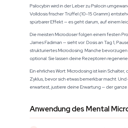
Psilocybin wird in der Leber zu Psilocin umgewan
Volldosis frischer Trüffel (10-15 Gramm) entste
spürbarer Effekt — es geht darum, auf einem le
Die meisten Microdoser folgen einem festen Pro
James Fadiman — sieht vor: Dosis an Tag 1, Pau
strukturiertes Microdosing. Manche bevorzugen 
optional. Sie lassen deine Rezeptoren regener
Ein ehrliches Wort: Microdosing ist kein Schalt
Zyklus, bevor sich etwas bemerkbar macht. Und 
erwartest, justiere deine Erwartung — der ganze Si
Anwendung des Mental Micr