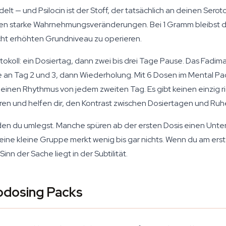
delt — und Psilocin ist der Stoff, der tatsächlich an deinen Se
hen starke Wahrnehmungsveränderungen. Bei 1 Gramm bleibst du w
icht erhöhten Grundniveau zu operieren.
tokoll: ein Dosiertag, dann zwei bis drei Tage Pause. Das Fad
se an Tag 2 und 3, dann Wiederholung. Mit 6 Dosen im Mental 
einen Rhythmus von jedem zweiten Tag. Es gibt keinen einzig ri
ieren und helfen dir, den Kontrast zwischen Dosiertagen und 
er, den du umlegst. Manche spüren ab der ersten Dosis einen Un
eine kleine Gruppe merkt wenig bis gar nichts. Wenn du am er
nn der Sache liegt in der Subtilität.
odosing Packs