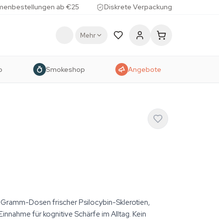
menbestellungen ab €25
Diskrete Verpackung
Mehr
p
Smokeshop
Angebote
Gramm-Dosen frischer Psilocybin-Sklerotien,
 Einnahme für kognitive Schärfe im Alltag. Kein