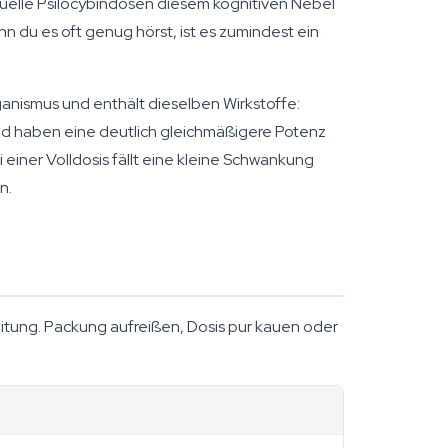
elle Psilocybindosen diesem kognitiven Nebel
n du es oft genug hörst, ist es zumindest ein
anismus und enthält dieselben Wirkstoffe:
 und haben eine deutlich gleichmäßigere Potenz
iner Volldosis fällt eine kleine Schwankung
n.
itung. Packung aufreißen, Dosis pur kauen oder