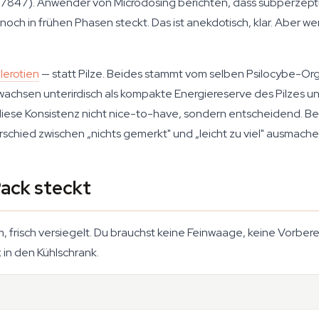
7847). Anwender von Microdosing berichten, dass subperzeptu
h in frühen Phasen steckt. Das ist anekdotisch, klar. Aber wen
lerotien
— statt Pilze. Beides stammt vom selben Psilocybe-Org
el wachsen unterirdisch als kompakte Energiereserve des Pilzes
ese Konsistenz nicht nice-to-have, sondern entscheidend. Bei e
rschied zwischen „nichts gemerkt" und „leicht zu viel" ausmache
Pack steckt
frisch versiegelt. Du brauchst keine Feinwaage, keine Vorbere
 in den Kühlschrank.