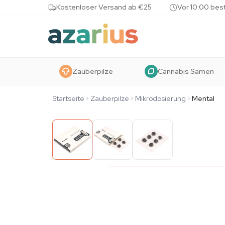
Skip to content
Kostenloser Versand ab €25
Vor 10:00 bes
Zauberpilze
Cannabis Samen
Startseite
Zauberpilze
Mikrodosierung
Mental