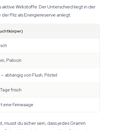
aktive Wirkstoffe. Der Unterschied liegt in der
der Pilz als Energiereserve anlegt.
ruchtkörper)
isch
in, Psilocin
 — abhängig von Flush, Pilzteil
Tage frisch
rt eine Feinwaage
, musst du sicher sein, dass jedes Gramm