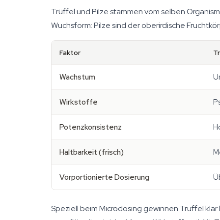
Trüffel und Pilze stammen vom selben Organismus 
Wuchsform: Pilze sind der oberirdische Fruchtkörp
Faktor
Tr
Wachstum
Un
Wirkstoffe
Ps
Potenzkonsistenz
Ho
Haltbarkeit (frisch)
M
Vorportionierte Dosierung
Üb
Speziell beim Microdosing gewinnen Trüffel kla