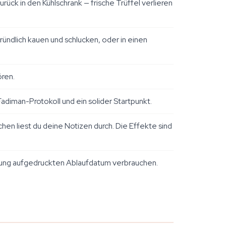
ück in den Kühlschrank — frische Trüffel verlieren
ündlich kauen und schlucken, oder in einen
ren.
Fadiman-Protokoll und ein solider Startpunkt.
en liest du deine Notizen durch. Die Effekte sind
ckung aufgedruckten Ablaufdatum verbrauchen.