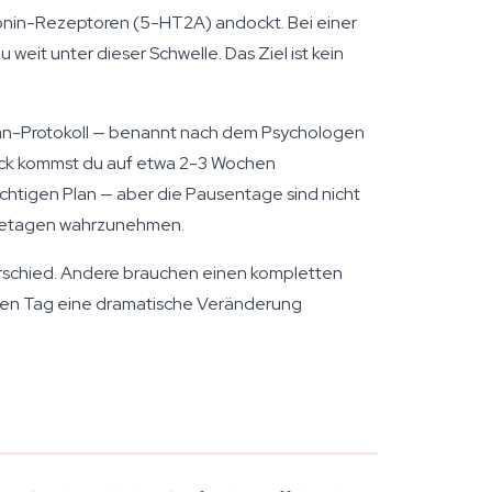
rotonin-Rezeptoren (5-HT2A) andockt. Bei einer
eit unter dieser Schwelle. Das Ziel ist kein
iman-Protokoll — benannt nach dem Psychologen
Pack kommst du auf etwa 2-3 Wochen
chtigen Plan — aber die Pausentage sind nicht
Ruhetagen wahrzunehmen.
terschied. Andere brauchen einen kompletten
sten Tag eine dramatische Veränderung