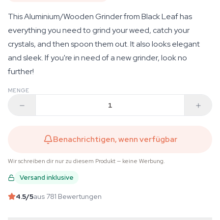
This Aluminium/Wooden Grinder from Black Leaf has
everything you need to grind your weed, catch your
crystals, and then spoon them out. It also looks elegant
and sleek. If you're in need of a new grinder, look no
further!
MENGE
Benachrichtigen, wenn verfügbar
Wir schreiben dir nur zu diesem Produkt — keine Werbung.
Versand inklusive
4.5
/5
aus 781 Bewertungen