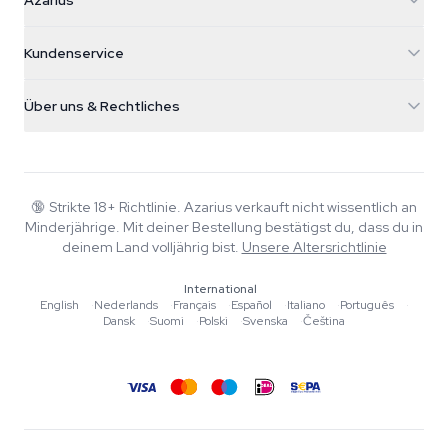
Azarius
Galvaniweg 11
5482 TN Schijndel
Cannabissamen
Kundenservice
Nederland
Zauberpilze
Versandinfo
support@azarius.com
Smokeshop
Über uns & Rechtliches
+31(0)204897914
Rückgaberecht
Smartshop
Über Azarius
Qualitätsgarantie
Herbshop
Wiki
Kontakt
Growshop
Blog
🔞
Strikte 18+ Richtlinie. Azarius verkauft nicht wissentlich an
FAQ
Minderjährige. Mit deiner Bestellung bestätigst du, dass du in
Musik
Datenschutzrichtlinie
deinem Land volljährig bist.
Unsere Altersrichtlinie
Autoren
International
Redaktionelle Standards
English
·
Nederlands
·
Français
·
Español
·
Italiano
·
Português
·
Dansk
·
Suomi
·
Polski
·
Svenska
·
Čeština
Tools & Rechner
Aktionen
Sitemap