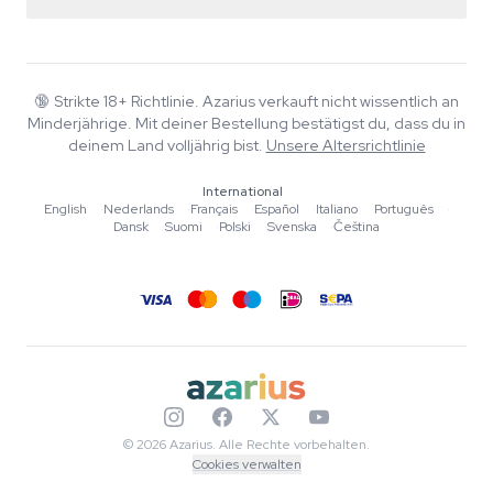
Rückgaberecht
Smartshop
Über Azarius
Qualitätsgarantie
Herbshop
Wiki
Kontakt
Growshop
Blog
🔞
Strikte 18+ Richtlinie. Azarius verkauft nicht wissentlich an
FAQ
Minderjährige. Mit deiner Bestellung bestätigst du, dass du in
Musik
Datenschutzrichtlinie
deinem Land volljährig bist.
Unsere Altersrichtlinie
Autoren
International
Redaktionelle Standards
English
·
Nederlands
·
Français
·
Español
·
Italiano
·
Português
·
Dansk
·
Suomi
·
Polski
·
Svenska
·
Čeština
Tools & Rechner
Aktionen
Sitemap
© 2026 Azarius. Alle Rechte vorbehalten.
Cookies verwalten