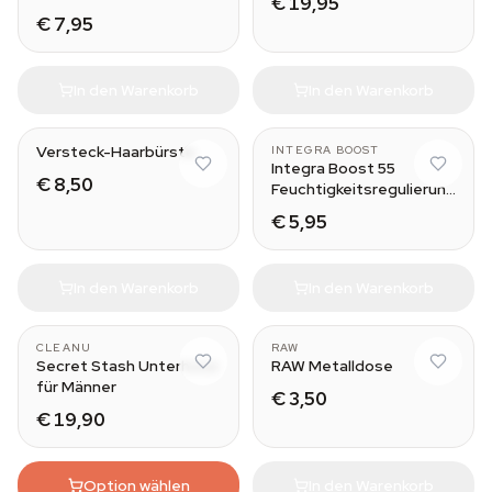
€ 19,95
€ 7,95
In den Warenkorb
In den Warenkorb
67 g
Versteck-Haarbürste
INTEGRA BOOST
Integra Boost 55
€ 8,50
Feuchtigkeitsregulierung
55%
€ 5,95
In den Warenkorb
In den Warenkorb
CLEANU
RAW
Secret Stash Unterhose
RAW Metalldose
für Männer
€ 3,50
€ 19,90
Option wählen
In den Warenkorb