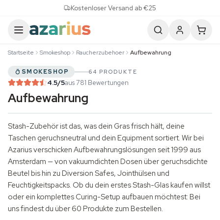
Skip to content
Kostenloser Versand ab €25
Startseite
Smokeshop
Raucherzubehoer
Aufbewahrung
SMOKESHOP
64 PRODUKTE
4.5
/5
aus 781 Bewertungen
Aufbewahrung
Stash-Zubehör ist das, was dein Gras frisch hält, deine
Taschen geruchsneutral und dein Equipment sortiert. Wir bei
Azarius verschicken Aufbewahrungslösungen seit 1999 aus
Amsterdam — von vakuumdichten Dosen über geruchsdichte
Beutel bis hin zu Diversion Safes, Jointhülsen und
Feuchtigkeitspacks. Ob du dein erstes Stash-Glas kaufen willst
oder ein komplettes Curing-Setup aufbauen möchtest: Bei
uns findest du über 60 Produkte zum Bestellen.