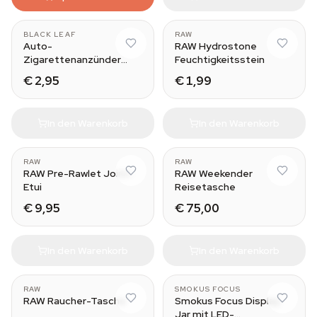
BLACK LEAF
RAW
Auto-
RAW Hydrostone
Zigarettenanzünder
Feuchtigkeitsstein
Versteck
€ 2,95
€ 1,99
In den Warenkorb
In den Warenkorb
RAW
RAW
RAW Pre-Rawlet Joint-
RAW Weekender
Etui
Reisetasche
€ 9,95
€ 75,00
In den Warenkorb
In den Warenkorb
Horizon
RAW
SMOKUS FOCUS
RAW Raucher-Tasche
Smokus Focus Display
Jar mit LED-