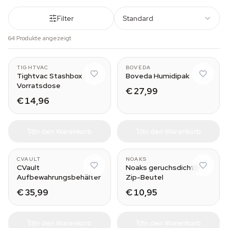
Filter
Standard
64 Produkte angezeigt
1.3L
320 g
TIGHTVAC
BOVEDA
Tightvac Stashbox
Boveda Humidipak
Vorratsdose
€ 27,99
€ 14,96
In den Warenkorb
In den Warenkorb
0.95L
XS
CVAULT
NOAKS
CVault
Noaks geruchsdichte
Aufbewahrungsbehälter
Zip-Beutel
€ 35,99
€ 10,95
In den Warenkorb
In den Warenkorb