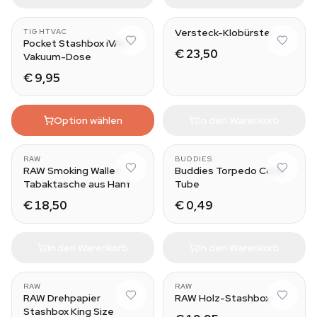
Versteck-Klobürste
TIGHTVAC
Pocket Stashbox iVAC –
€ 23,50
Vakuum-Dose
€ 9,95
Option wählen
In den Warenkorb
RAW
BUDDIES
RAW Smoking Wallet –
Buddies Torpedo Cone
Tabaktasche aus Hanf
Tube
€ 18,50
€ 0,49
In den Warenkorb
In den Warenkorb
RAW
RAW
RAW Drehpapier
RAW Holz-Stashbox
Stashbox King Size