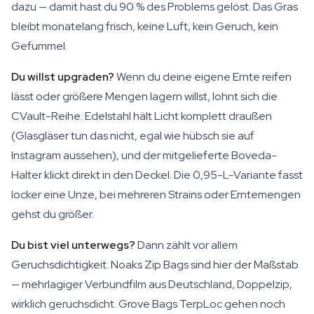
dazu — damit hast du 90 % des Problems gelöst. Das Gras
bleibt monatelang frisch, keine Luft, kein Geruch, kein
Gefummel.
Du willst upgraden?
Wenn du deine eigene Ernte reifen
lässt oder größere Mengen lagern willst, lohnt sich die
CVault-Reihe. Edelstahl hält Licht komplett draußen
(Glasgläser tun das nicht, egal wie hübsch sie auf
Instagram aussehen), und der mitgelieferte Boveda-
Halter klickt direkt in den Deckel. Die 0,95-L-Variante fasst
locker eine Unze, bei mehreren Strains oder Erntemengen
gehst du größer.
Du bist viel unterwegs?
Dann zählt vor allem
Geruchsdichtigkeit. Noaks Zip Bags sind hier der Maßstab
— mehrlagiger Verbundfilm aus Deutschland, Doppelzip,
wirklich geruchsdicht. Grove Bags TerpLoc gehen noch