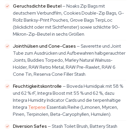
Geruchsdichte Beutel
— Noaks Zip Bags mit
deutschem Verbundfilm, Cookies Double-Zip Bags, G-
Rollz Banksy-Print Pouches, Grove Bags TerpLoc
(blickdicht oder mit Sichtfenster) sowie schlichte 90-
Mikron-Zip-Beutel in sechs Größen.
Jointhülsen und Cone-Cases
— Saverette und Joint
Tube zum Ausdrücken und Aufbewahren halbgerauchter
Joints, Buddies Torpedo, Marley Natural Walnuss-
Holder, RAW Retro Metal, RAW Pre-Rawlet, RAW 6
Cone Tin, Reserva Cone Filler Stash.
Feuchtigkeitskontrolle
— Boveda Humidipak mit 58 %
und 62 % rF, Integra Boost mit 55 % und 62 %, dazu
Integra Humidity Indicator Cards und die terpenhaltige
Integra
Terpene
Essentials Reihe (Limonen, Myrcen,
Pinen, Terpinolen, Beta-Caryophyllen, Humulen).
Diversion Safes
— Stash Toilet Brush, Battery Stash