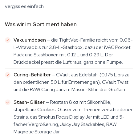
vergiss es einfach.
Was wir im Sortiment haben
Vakuumdosen
— die TightVac-Familie reicht vom 0,06-
L-Vitavac bis zur 3,8-L-Stashbox, dazu der iVAC Pocket
Puck und Stashboxen mit 0,12 L und 0,29 L. Der
Drückdeckel presst die Luft raus, ganz ohne Pumpe.
Curing-Behälter
— CVault aus Edelstahl (0,175 L bis zu
den ordentlichen 50 L für Erntemengen), CVault Twist
und die RAW Curing Jars im Mason-Stil in drei Größen.
Stash-Gläser
— Re:stash 8 oz mit Silikonhülle,
stapelbare Cookies-Gläser zum Trennen verschiedener
Strains, das Smokus Focus Display Jar mit LED und 5-
facher Vergrößerung, Juicy Jay Stackables, RAW
Magnetic Storage Jar.