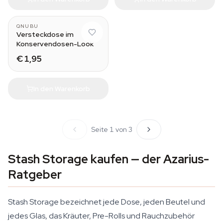
QNUBU
Versteckdose im
Konservendosen-Look
€ 1,95
In den Warenkorb
Seite 1 von 3
Stash Storage kaufen — der Azarius-
Ratgeber
Stash Storage bezeichnet jede Dose, jeden Beutel und
jedes Glas, das Kräuter, Pre-Rolls und Rauchzubehör