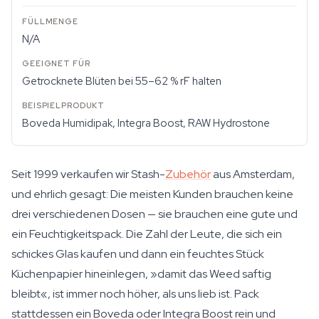
N/A
Getrocknete Blüten bei 55–62 % rF halten
Boveda Humidipak, Integra Boost, RAW Hydrostone
Seit 1999 verkaufen wir Stash-
Zubehör
aus Amsterdam,
und ehrlich gesagt: Die meisten Kunden brauchen keine
drei verschiedenen Dosen — sie brauchen eine gute und
ein Feuchtigkeitspack. Die Zahl der Leute, die sich ein
schickes Glas kaufen und dann ein feuchtes Stück
Küchenpapier hineinlegen, »damit das Weed saftig
bleibt«, ist immer noch höher, als uns lieb ist. Pack
stattdessen ein Boveda oder Integra Boost rein und