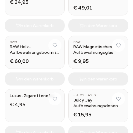
€ 24,95
Beleuchtung
€ 49,01
In den Warenkorb
In den Warenkorb
RAW
RAW
RAW Holz-
RAW Magnetisches
Aufbewahrungsbox mit
Aufbewahrungsglas
Rolltablett-Deckel
€ 60,00
€ 9,95
In den Warenkorb
In den Warenkorb
Luxus-Zigarettenetui
JUICY JAY'S
Juicy Jay
€ 4,95
Aufbewahrungsdosen
€ 15,95
In den Warenkorb
In den Warenkorb