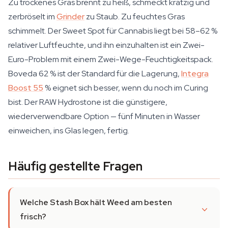
Zu trockenes Gras brennt zu heiß, schmeckt kratzig und
zerbröselt im
Grinder
zu Staub. Zu feuchtes Gras
schimmelt. Der Sweet Spot für Cannabis liegt bei 58–62 %
relativer Luftfeuchte, und ihn einzuhalten ist ein Zwei-
Euro-Problem mit einem Zwei-Wege-Feuchtigkeitspack.
Boveda 62 % ist der Standard für die Lagerung,
Integra
Boost 55
% eignet sich besser, wenn du noch im Curing
bist. Der RAW Hydrostone ist die günstigere,
wiederverwendbare Option — fünf Minuten in Wasser
einweichen, ins Glas legen, fertig.
Häufig gestellte Fragen
Welche Stash Box hält Weed am besten
frisch?