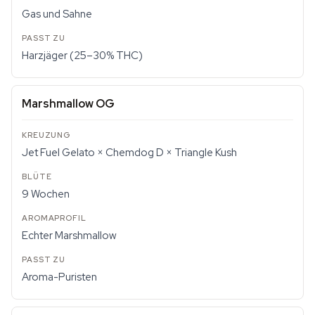
Gas und Sahne
Harzjäger (25–30% THC)
Marshmallow OG
Jet Fuel Gelato × Chemdog D × Triangle Kush
9 Wochen
Echter Marshmallow
Aroma-Puristen