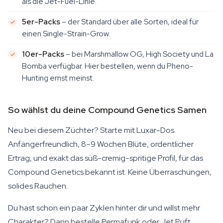
als die Jet-Fuel-Linie.
5er-Packs
– der Standard über alle Sorten, ideal für
einen Single-Strain-Grow.
10er-Packs
– bei Marshmallow OG, High Society und La
Bomba verfügbar. Hier bestellen, wenn du Pheno-
Hunting ernst meinst.
So wählst du deine Compound Genetics Samen
Neu bei diesem Züchter? Starte mit Luxar-Dos.
Anfängerfreundlich, 8–9 Wochen Blüte, ordentlicher
Ertrag, und exakt das süß-cremig-spritige Profil, für das
Compound Genetics bekannt ist. Keine Überraschungen,
solides Rauchen.
Du hast schon ein paar Zyklen hinter dir und willst mehr
Charakter? Dann bestelle Permafunk oder Jet Puft.