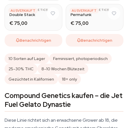
COMPOUND GENETICS
COMPOUND GENETICS
AUSVERKAUFT
AUSVERKAUFT
Double Stack
Permafunk
€ 75,00
€ 75,00
Benachrichtigen
Benachrichtigen
10 Sorten auf Lager
Feminisiert, photoperiodisch
25–30% THC
8–10 Wochen Blütezeit
Gezüchtet in Kalifornien
18+ only
Compound Genetics kaufen – die Jet
Fuel Gelato Dynastie
Diese Linie richtet sich an erwachsene Grower ab 18, die