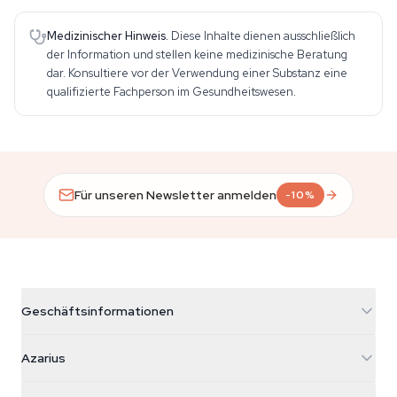
Medizinischer Hinweis.
Diese Inhalte dienen ausschließlich
der Information und stellen keine medizinische Beratung
dar. Konsultiere vor der Verwendung einer Substanz eine
qualifizierte Fachperson im Gesundheitswesen.
Für unseren Newsletter anmelden
-10%
Geschäftsinformationen
Azarius
Azarius
Galvaniweg 11
5482 TN Schijndel
Cannabissamen