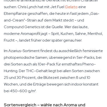
moderne amerikanische Genetik mit echtem Charakter
suchen. Chris Lynch hat mit Jet Fuel
Gelato
eine
Elternpflanze geschaffen, die heute in fast jedem „Gas-
and-Cream"-Strain auf dem Markt steckt – und
Compound Genetics ist die Quelle. Wer das laute,
moderne Aromaprofil jagt – Sprit, Kuchen, Sahne, Menthol,
Frucht –, landet früher oder später genau hier.
Im Azarius-Sortiment findest du ausschließlich feminisierte
photoperiodische Samen, überwiegend in 5er-Packs, bei
drei Sorten auch als 10er-Pack für ernsthaftes Pheno-
Hunting. Der THC-Gehalt liegt bei allen Sorten zwischen
25 und 30 Prozent, die Blütezeit zwischen 8 und 10
Wochen, und die Erträge bewegen sich indoor konstant
bei 450–600 g/m².
Sortenvergleich – wähle nach Aroma und