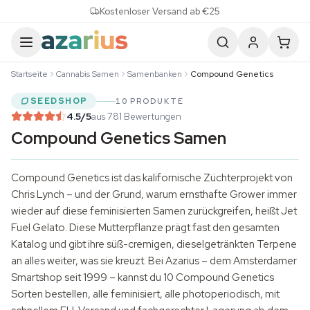
Skip to content
Kostenloser Versand ab €25
Startseite
Cannabis Samen
Samenbanken
Compound Genetics
SEEDSHOP
10 PRODUKTE
4.5
/5
aus 781 Bewertungen
Compound Genetics Samen
Compound Genetics ist das kalifornische Züchterprojekt von
Chris Lynch – und der Grund, warum ernsthafte Grower immer
wieder auf diese feminisierten Samen zurückgreifen, heißt Jet
Fuel Gelato. Diese Mutterpflanze prägt fast den gesamten
Katalog und gibt ihre süß-cremigen, dieselgetränkten
Terpene
an alles weiter, was sie kreuzt. Bei Azarius – dem Amsterdamer
Smartshop
seit 1999 – kannst du 10 Compound Genetics
Sorten bestellen, alle feminisiert, alle photoperiodisch, mit