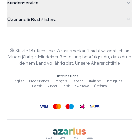
Kundenservice
Nederland
Zauberpilze
Versandinfo
support@azarius.com
Smokeshop
Über uns & Rechtliches
+31(0)204897914
Rückgaberecht
Smartshop
Über Azarius
Qualitätsgarantie
Herbshop
Wiki
Kontakt
Growshop
Blog
🔞
Strikte 18+ Richtlinie. Azarius verkauft nicht wissentlich an
FAQ
Minderjährige. Mit deiner Bestellung bestätigst du, dass du in
Musik
Datenschutzrichtlinie
deinem Land volljährig bist.
Unsere Altersrichtlinie
Autoren
International
Redaktionelle Standards
English
·
Nederlands
·
Français
·
Español
·
Italiano
·
Português
·
Dansk
·
Suomi
·
Polski
·
Svenska
·
Čeština
Tools & Rechner
Aktionen
Sitemap