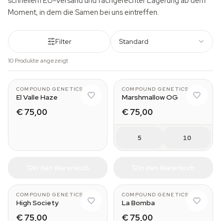
schnellem EU-Versand und fachgerechter Lagerung ab dem
Moment, in dem die Samen bei uns eintreffen.
Filter
Standard
10 Produkte angezeigt
COMPOUND GENETICS
COMPOUND GENETICS
El Valle Haze
Marshmallow OG
€ 75,00
€ 75,00
5
10
In den Warenkorb
In den Warenkorb
COMPOUND GENETICS
COMPOUND GENETICS
High Society
La Bomba
€ 75,00
€ 75,00