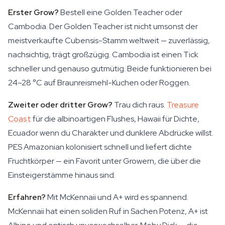
Erster Grow?
Bestell eine Golden Teacher oder
Cambodia. Der Golden Teacher ist nicht umsonst der
meistverkaufte Cubensis-Stamm weltweit — zuverlässig,
nachsichtig, trägt großzügig. Cambodia ist einen Tick
schneller und genauso gutmütig. Beide funktionieren bei
24–28 °C auf Braunreismehl-Kuchen oder Roggen.
Zweiter oder dritter Grow?
Trau dich raus.
Treasure
Coast
für die albinoartigen Flushes, Hawaii für Dichte,
Ecuador wenn du Charakter und dunklere Abdrücke willst.
PES Amazonian kolonisiert schnell und liefert dichte
Fruchtkörper — ein Favorit unter Growern, die über die
Einsteigerstämme hinaus sind.
Erfahren?
Mit McKennaii und A+ wird es spannend.
McKennaii hat einen soliden Ruf in Sachen Potenz, A+ ist