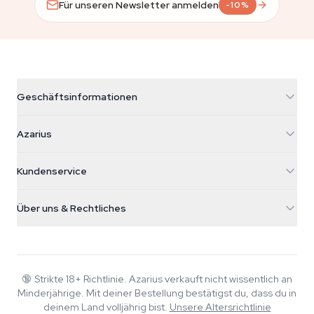
Für unseren Newsletter anmelden
-10%
Geschäftsinformationen
Azarius
Azarius
Galvaniweg 11
5482 TN Schijndel
Cannabissamen
Kundenservice
Nederland
Zauberpilze
Versandinfo
support@azarius.com
Smokeshop
Über uns & Rechtliches
+31(0)204897914
Rückgaberecht
Smartshop
Über Azarius
Qualitätsgarantie
Herbshop
Wiki
Kontakt
Growshop
Blog
🔞
Strikte 18+ Richtlinie. Azarius verkauft nicht wissentlich an
FAQ
Minderjährige. Mit deiner Bestellung bestätigst du, dass du in
Autoren
Datenschutzrichtlinie
deinem Land volljährig bist.
Unsere Altersrichtlinie