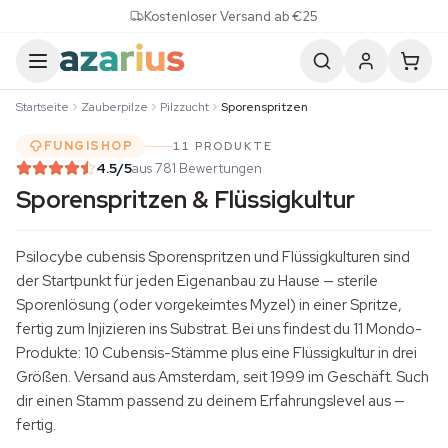
Skip to content
Kostenloser Versand ab €25
Startseite
Zauberpilze
Pilzzucht
Sporenspritzen
FUNGISHOP
11 PRODUKTE
4.5
/5
aus 781 Bewertungen
Sporenspritzen & Flüssigkultur
Psilocybe cubensis Sporenspritzen und
Flüssigkulturen
sind
der Startpunkt für jeden Eigenanbau zu Hause — sterile
Sporenlösung (oder vorgekeimtes Myzel) in einer Spritze,
fertig zum Injizieren ins Substrat. Bei uns findest du 11 Mondo-
Produkte: 10 Cubensis-Stämme plus eine Flüssigkultur in drei
Größen. Versand aus Amsterdam, seit 1999 im Geschäft. Such
dir einen Stamm passend zu deinem Erfahrungslevel aus —
fertig.