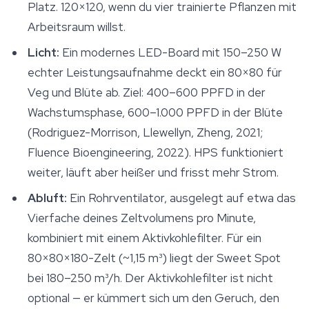
Platz. 120×120, wenn du vier trainierte Pflanzen mit
Arbeitsraum willst.
Licht:
Ein modernes LED-Board mit 150–250 W
echter Leistungsaufnahme deckt ein 80×80 für
Veg und Blüte ab. Ziel: 400–600 PPFD in der
Wachstumsphase, 600–1.000 PPFD in der Blüte
(Rodriguez-Morrison, Llewellyn, Zheng, 2021;
Fluence Bioengineering, 2022). HPS funktioniert
weiter, läuft aber heißer und frisst mehr Strom.
Abluft:
Ein Rohrventilator, ausgelegt auf etwa das
Vierfache deines Zeltvolumens pro Minute,
kombiniert mit einem Aktivkohlefilter. Für ein
80×80×180-Zelt (~1,15 m³) liegt der Sweet Spot
bei 180–250 m³/h. Der Aktivkohlefilter ist nicht
optional — er kümmert sich um den Geruch, den