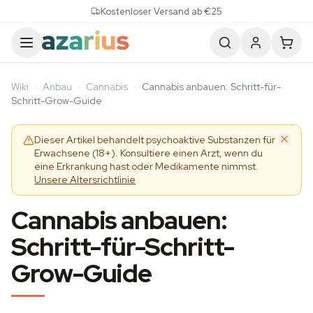
Skip to content
Kostenloser Versand ab €25
Wiki
·
Anbau
·
Cannabis
·
Cannabis anbauen: Schritt-für-
Schritt-Grow-Guide
Dieser Artikel behandelt psychoaktive Substanzen für
Erwachsene (18+). Konsultiere einen Arzt, wenn du
eine Erkrankung hast oder Medikamente nimmst.
Unsere Altersrichtlinie
Cannabis anbauen:
Schritt-für-Schritt-
Grow-Guide