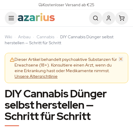
Skip to content
Kostenloser Versand ab €25
Wiki
·
Anbau
·
Cannabis
·
DIY Cannabis Dünger selbst
herstellen — Schritt für Schritt
Dieser Artikel behandelt psychoaktive Substanzen für
Erwachsene (18+). Konsultiere einen Arzt, wenn du
eine Erkrankung hast oder Medikamente nimmst.
Unsere Altersrichtlinie
DIY Cannabis Dünger
selbst herstellen —
Schritt für Schritt