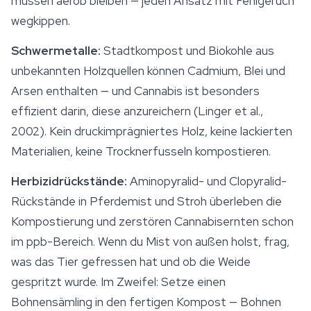
müssen aerob bleiben — jeden Ansatz mit Fehlgeruch
wegkippen.
Schwermetalle:
Stadtkompost und Biokohle aus
unbekannten Holzquellen können Cadmium, Blei und
Arsen enthalten — und Cannabis ist besonders
effizient darin, diese anzureichern (Linger et al.,
2002). Kein druckimprägniertes Holz, keine lackierten
Materialien, keine Trocknerfusseln kompostieren.
Herbizidrückstände:
Aminopyralid- und Clopyralid-
Rückstände in Pferdemist und Stroh überleben die
Kompostierung und zerstören Cannabisernten schon
im ppb-Bereich. Wenn du Mist von außen holst, frag,
was das Tier gefressen hat und ob die Weide
gespritzt wurde. Im Zweifel: Setze einen
Bohnensämling in den fertigen Kompost — Bohnen