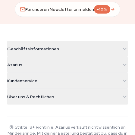
Für unseren Newsletter anmelden
-10%
Geschäftsinformationen
Azarius
Azarius
Galvaniweg 11
5482 TN Schijndel
Cannabissamen
Kundenservice
Nederland
Zauberpilze
Versandinfo
support@azarius.com
Smokeshop
Über uns & Rechtliches
+31(0)204897914
Rückgaberecht
Smartshop
Über Azarius
Qualitätsgarantie
Herbshop
Wiki
Kontakt
Growshop
Blog
🔞
Strikte 18+ Richtlinie. Azarius verkauft nicht wissentlich an
FAQ
Minderjährige. Mit deiner Bestellung bestätigst du, dass du in