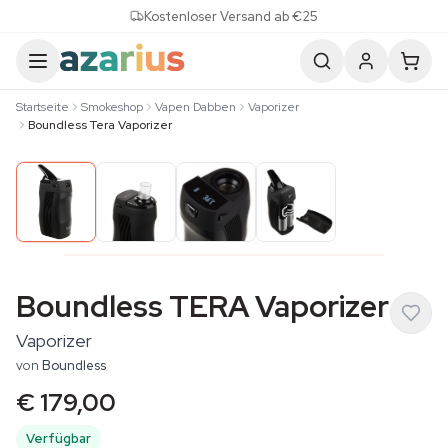
Skip to content
Kostenloser Versand ab €25
Startseite
Smokeshop
Vapen Dabben
Vaporizer
Boundless Tera Vaporizer
Boundless TERA Vaporizer
Vaporizer
von
Boundless
€ 179,00
Verfügbar