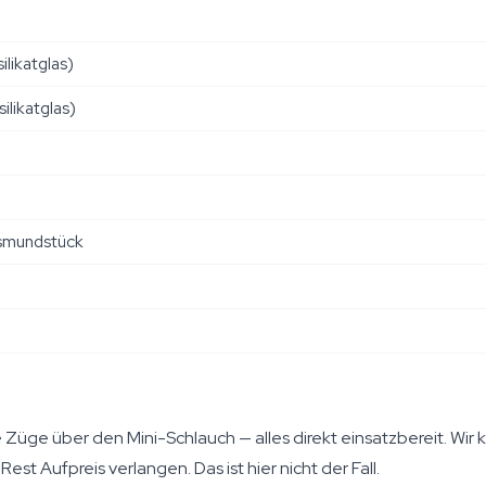
likatglas)
likatglas)
asmundstück
 Züge über den Mini-Schlauch — alles direkt einsatzbereit. Wi
t Aufpreis verlangen. Das ist hier nicht der Fall.