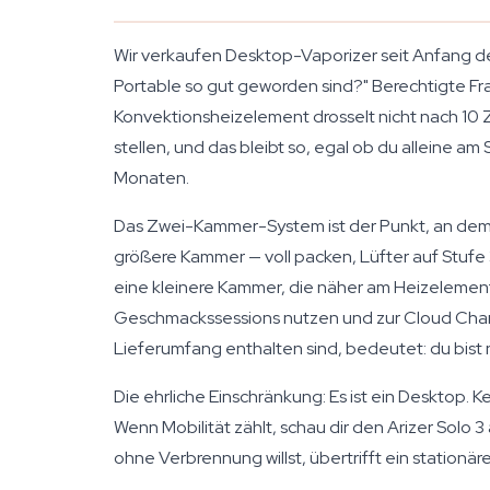
Wir verkaufen Desktop-Vaporizer seit Anfang der
Portable so gut geworden sind?" Berechtigte Fra
Konvektionsheizelement drosselt nicht nach 10 
stellen, und das bleibt so, egal ob du alleine a
Monaten.
Das Zwei-Kammer-System ist der Punkt, an dem 
größere Kammer — voll packen, Lüfter auf Stufe 
eine kleinere Kammer, die näher am Heizelement
Geschmackssessions nutzen und zur Cloud Chamb
Lieferumfang enthalten sind, bedeutet: du bist ni
Die ehrliche Einschränkung: Es ist ein Desktop. 
Wenn Mobilität zählt, schau dir den Arizer Sol
ohne Verbrennung willst, übertrifft ein stationä