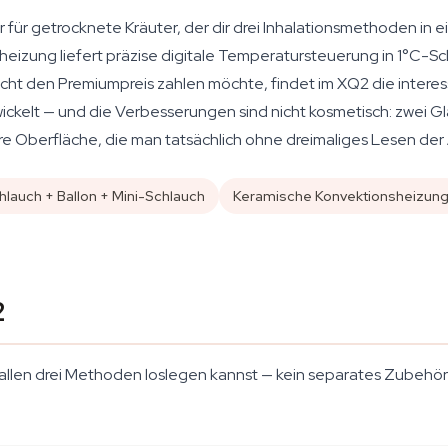
er für getrocknete Kräuter, der dir drei Inhalationsmethoden in 
eizung liefert präzise digitale Temperatursteuerung in 1°C-Sc
nicht den Premiumpreis zahlen möchte, findet im XQ2 die interes
ckelt — und die Verbesserungen sind nicht kosmetisch: zwei Gl
 Oberfläche, die man tatsächlich ohne dreimaliges Lesen der 
hlauch + Ballon + Mini-Schlauch
Keramische Konvektionsheizun
2
t allen drei Methoden loslegen kannst — kein separates Zubehör n