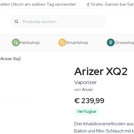
tellen | Noch am selben Tag versendet
Gratis-Samen bei Sa
Herbshop
Smartshop
Growsho
Arizer Xq2
Arizer XQ2
Vaporizer
von
Arizer
€ 239,99
Verfügbar
Drei Inhalationsmethoden aus
Ballon und Mini-Schlauch mit