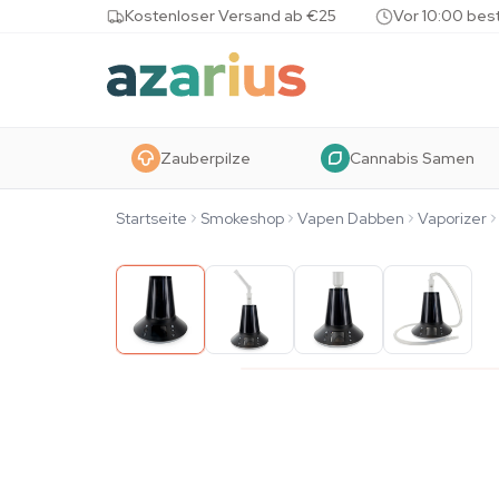
Skip to content
Kostenloser Versand ab €25
Vor 10:00 bes
Zauberpilze
Cannabis Samen
Startseite
Smokeshop
Vapen Dabben
Vaporizer