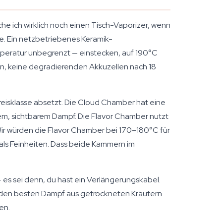
he ich wirklich noch einen Tisch-Vaporizer, wenn
ge. Ein netzbetriebenes Keramik-
mperatur unbegrenzt — einstecken, auf 190°C
aden, keine degradierenden Akkuzellen nach 18
eisklasse absetzt. Die Cloud Chamber hat eine
htem, sichtbarem Dampf. Die Flavor Chamber nutzt
Wir würden die Flavor Chamber bei 170–180°C für
ls Feinheiten. Dass beide Kammern im
— es sei denn, du hast ein Verlängerungskabel.
du den besten Dampf aus getrockneten Kräutern
en.