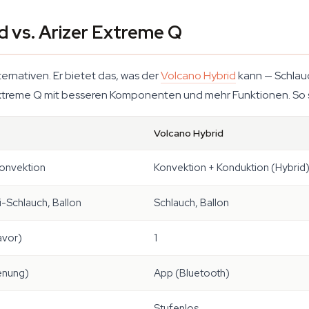
d vs. Arizer Extreme Q
ternativen. Er bietet das, was der
Volcano Hybrid
kann — Schlauc
 Extreme Q mit besseren Komponenten und mehr Funktionen. So s
Volcano Hybrid
onvektion
Konvektion + Konduktion (Hybrid
i-Schlauch, Ballon
Schlauch, Ballon
avor)
1
enung)
App (Bluetooth)
Stufenlos