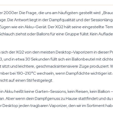
 2000er. Die Frage, die uns am häufigsten gestellt wird: „Brauc
ge. Die Antwort liegt in der Dampfqualität und der Sessionlän
Zügen wie ein Akku-Gerät. Der XQ2 hält seine eingestellte Te
m Schlauch ziehst oder Ballons für eine Gruppe füllst. Kein Aufl
sich der XQ2 von den meisten Desktop-Vaporizern in dieser Pr
3, und in etwa 30 Sekunden füllt sich ein Ballonbeutel mit dic
 sitzt und leichtere, geschmacksintensivere Züge produziert. 
er bei 190–210°C wechseln, wenn Dampfdichte wichtiger ist a
cht auf einen Stil festgelegt.
Kein Akku heißt keine Garten-Sessions, kein Reisen, kein Balkon 
o 3 an. Aber wenn dein Dampfgenuss zu Hause stattfindet und 
rer Desktop jeden tragbaren Vaporizer, den wir im Sortiment hab