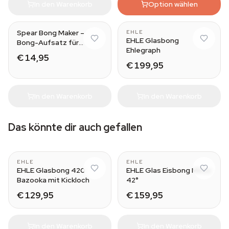
In den Warenkorb
Option wählen
Spear Bong Maker –
EHLE
EHLE Glasbong
Bong-Aufsatz für
Ehlegraph
Flaschen
€ 14,95
€ 199,95
In den Warenkorb
In den Warenkorb
Das könnte dir auch gefallen
EHLE
EHLE
EHLE Glasbong 420
EHLE Glas Eisbong Minus
Bazooka mit Kickloch
42°
€ 129,95
€ 159,95
In den Warenkorb
In den Warenkorb