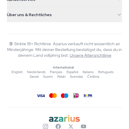
Nederland
Zauberpilze
Versandinfo
support@azarius.com
Smokeshop
Über uns & Rechtliches
+31(0)204897914
Rückgaberecht
Smartshop
Über Azarius
Qualitätsgarantie
Herbshop
Wiki
Kontakt
Growshop
Blog
🔞
Strikte 18+ Richtlinie. Azarius verkauft nicht wissentlich an
FAQ
Minderjährige. Mit deiner Bestellung bestätigst du, dass du in
Musik
Datenschutzrichtlinie
deinem Land volljährig bist.
Unsere Altersrichtlinie
Autoren
International
Redaktionelle Standards
English
·
Nederlands
·
Français
·
Español
·
Italiano
·
Português
·
Dansk
·
Suomi
·
Polski
·
Svenska
·
Čeština
Tools & Rechner
Aktionen
Sitemap