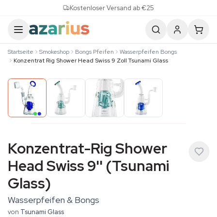
Skip to content
Kostenloser Versand ab €25
Startseite
Smokeshop
Bongs Pfeifen
Wasserpfeifen Bongs
Konzentrat Rig Shower Head Swiss 9 Zoll Tsunami Glass
Konzentrat-Rig Shower
Head Swiss 9'' (Tsunami
Glass)
Wasserpfeifen & Bongs
von
Tsunami Glass