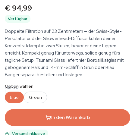
€ 94,99
Verfügbar
Doppelte Filtration auf 23 Zentimetern — der Swiss-Style-
Perkolator und der Showerhead-Diffusor kühlen deinen
Konzentratdampf in zwei Stufen, bevor er deine Lippen
erreicht. Kompakt genug für unterwegs, solide genug fürs
tägliche Setup. Tsunami Glass liefert hier Borosilikatglas mit
gebogenem Hals und 14-mm-Schliff in Grün oder Blau.
Banger separat bestellen und loslegen.
Option wählen
MENGE
Blue
Green
In den Warenkorb
Versand inklusive