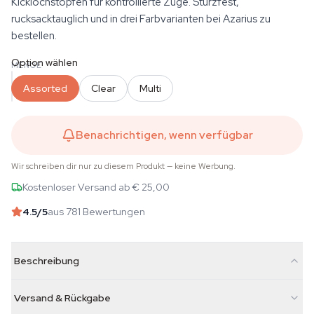
Kicklochstopfen für kontrollierte Züge. Sturzfest,
rucksacktauglich und in drei Farbvarianten bei Azarius zu
bestellen.
Option wählen
MENGE
Assorted
Clear
Multi
Benachrichtigen, wenn verfügbar
Wir schreiben dir nur zu diesem Produkt — keine Werbung.
Kostenloser Versand ab € 25,00
4.5
/5
aus 781 Bewertungen
Beschreibung
Versand & Rückgabe