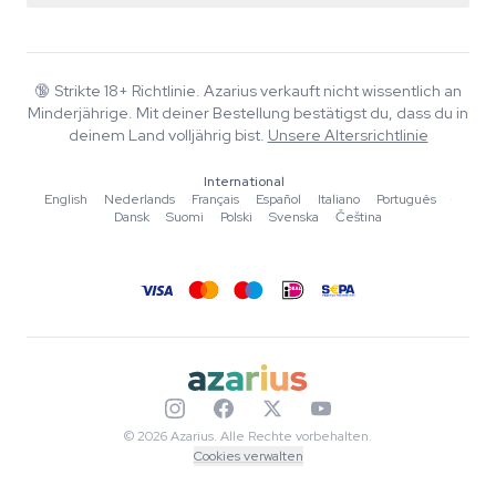
Smartshop
Über Azarius
Qualitätsgarantie
Herbshop
Wiki
Kontakt
Growshop
Blog
🔞
Strikte 18+ Richtlinie. Azarius verkauft nicht wissentlich an
FAQ
Minderjährige. Mit deiner Bestellung bestätigst du, dass du in
Autoren
Datenschutzrichtlinie
deinem Land volljährig bist.
Unsere Altersrichtlinie
Redaktionelle Standards
International
Tools & Rechner
English
·
Nederlands
·
Français
·
Español
·
Italiano
·
Português
·
Dansk
·
Suomi
·
Polski
·
Svenska
·
Čeština
Aktionen
Sitemap
© 2026 Azarius. Alle Rechte vorbehalten.
Cookies verwalten