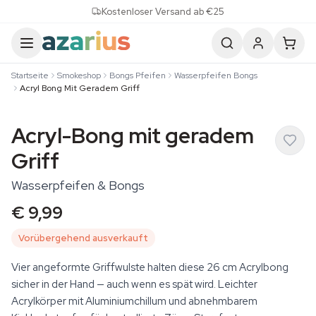
Skip to content
Kostenloser Versand ab €25
Startseite
Smokeshop
Bongs Pfeifen
Wasserpfeifen Bongs
Acryl Bong Mit Geradem Griff
Acryl-Bong mit geradem
Griff
Wasserpfeifen & Bongs
€ 9,99
Vorübergehend ausverkauft
Vier angeformte Griffwulste halten diese 26 cm Acrylbong
sicher in der Hand — auch wenn es spät wird. Leichter
Acrylkörper mit Aluminiumchillum und abnehmbarem