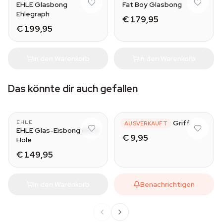
EHLE Glasbong
Fat Boy Glasbong
Ehlegraph
€ 179,95
€ 199,95
In den Warenkorb
In den Warenkorb
Das könnte dir auch gefallen
Glas-Bong mit Griff
EHLE
AUSVERKAUFT
EHLE Glas-Eisbong Black
€ 9,95
Hole
€ 149,95
In den Warenkorb
Benachrichtigen