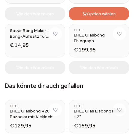
In den Warenkorb
Option wählen
Spear Bong Maker –
EHLE
EHLE Glasbong
Bong-Aufsatz für
Ehlegraph
Flaschen
€ 14,95
€ 199,95
In den Warenkorb
In den Warenkorb
Das könnte dir auch gefallen
EHLE
EHLE
EHLE Glasbong 420
EHLE Glas Eisbong Minus
Bazooka mit Kickloch
42°
€ 129,95
€ 159,95