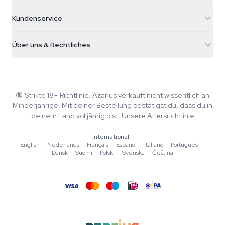
5482 TN Schijndel
Cannabissamen
Kundenservice
Nederland
Zauberpilze
Versandinfo
support@azarius.com
Smokeshop
Über uns & Rechtliches
+31(0)204897914
Rückgaberecht
Smartshop
Über Azarius
Qualitätsgarantie
Herbshop
Wiki
Kontakt
Growshop
Blog
🔞
Strikte 18+ Richtlinie. Azarius verkauft nicht wissentlich an
FAQ
Minderjährige. Mit deiner Bestellung bestätigst du, dass du in
Musik
Datenschutzrichtlinie
deinem Land volljährig bist.
Unsere Altersrichtlinie
Autoren
International
Redaktionelle Standards
English
·
Nederlands
·
Français
·
Español
·
Italiano
·
Português
·
Dansk
·
Suomi
·
Polski
·
Svenska
·
Čeština
Tools & Rechner
Aktionen
Sitemap