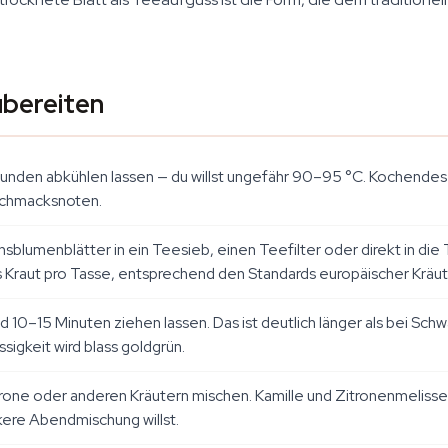
ubereiten
nden abkühlen lassen — du willst ungefähr 90–95 °C. Kochendes
eschmacksnoten.
nsblumenblätter in ein Teesieb, einen Teefilter oder direkt in d
 Kraut pro Tasse, entsprechend den Standards europäischer Krä
 10–15 Minuten ziehen lassen. Das ist deutlich länger als bei Sch
ssigkeit wird blass goldgrün.
rone oder anderen Kräutern mischen. Kamille und Zitronenmelisse s
ere Abendmischung willst.