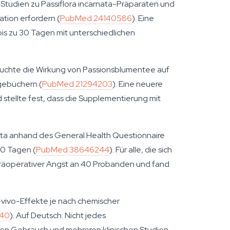
e Studien zu
Passiflora incarnata
-Präparaten und
ation erfordern (
PubMed 24140586
). Eine
is zu 30 Tagen mit unterschiedlichen
rsuchte die Wirkung von Passionsblumentee auf
gebüchern (
PubMed 21294203
). Eine neuere
stellte fest, dass die Supplementierung mit
ata
anhand des General Health Questionnaire
30 Tagen (
PubMed 38646244
). Für alle, die sich
 präoperativer Angst an 40 Probanden und fand
 In-vivo-Effekte je nach chemischer
540
). Auf Deutsch: Nicht jedes
ellen Gebrauch und mehreren klinischen Studien