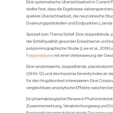
Eine systematische Übersichtsarbeit in
Current 
stellte fest, dass die Ergebnisse vielverspreche
spätere Übersichtsarbeit, die neun klinische S
Dosierungsprotokollen und Endpunkten (Janda e
Speziell zum Thema Schlaf: Eine doppelblinde, 
die Schlafqualität gesunder Erwachsener und 
polysomnographische Studie (Lee et al., 2019) u
Passionsblume
mit einer Verbesserung der Gesam
Eine randomisierte, doppelblinde, placebokont
(GHQ-12) und des Insomnia Severity Index an de
für den Angstkontext interessieren: Eine Cross
vergleichbare anxiolytische Effekte zwischen be
Ein pharmakologischer Review in
Phytomedicine
Zusammensetzung, Verabreichungsweg und Dosier
Passionsblumenprodukt ist gleich. Das ganze get