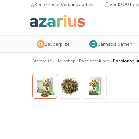
Skip to content
Kostenloser Versand ab €25
Vor 10:00 bes
Zauberpilze
Cannabis Samen
Startseite
Herbshop
Passionsblume
Passionsblu