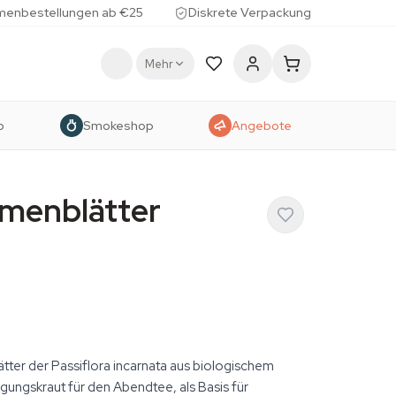
menbestellungen ab €25
Diskrete Verpackung
Mehr
p
Smokeshop
Angebote
umenblätter
tter der Passiflora incarnata aus biologischem
gungskraut für den Abendtee, als Basis für