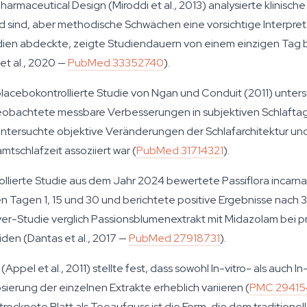
Pharmaceutical Design
(Miroddi et al., 2013) analysierte klinisch
nd sind, aber methodische Schwächen eine vorsichtige Interpret
tudien abdeckte, zeigte Studiendauern von einem einzigen Tag b
t al., 2020 —
PubMed 33352740
).
placebokontrollierte Studie von Ngan und Conduit (2011) unte
beobachtete messbare Verbesserungen in subjektiven Schlafta
ntersuchte objektive Veränderungen der Schlafarchitektur und 
tschlafzeit assoziiert war (
PubMed 31714321
).
rollierte Studie aus dem Jahr 2024 bewertete
Passiflora incarn
n Tagen 1, 15 und 30 und berichtete positive Ergebnisse nach 
over-Studie verglich Passionsblumenextrakt mit Midazolam bei
iden (Dantas et al., 2017 —
PubMed 27918731
).
(Appel et al., 2011) stellte fest, dass sowohl In-vitro- als auch
ung der einzelnen Extrakte erheblich variieren (
PMC 2941
rocknete Blatt als Teeaufguss ist die Form, die dem tradition