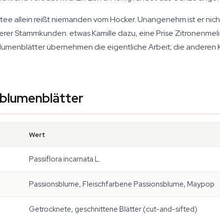
ee allein reißt niemanden vom Hocker. Unangenehm ist er nich
rer Stammkunden: etwas Kamille dazu, eine Prise Zitronenmelis
lumenblätter übernehmen die eigentliche Arbeit; die anderen K
sblumenblätter
Wert
Passiflora incarnata
L.
Passionsblume, Fleischfarbene Passionsblume, Maypop
Getrocknete, geschnittene Blätter (cut-and-sifted)