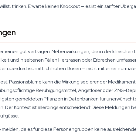
lst, trinken. Erwarte keinen Knockout — es ist ein sanfter Übergan
ungen
emeinen gut vertragen. Nebenwirkungen, die in der klinischen L
keit und in seltenen Fällen Herzrasen oder Erbrechen umfassen
r überdurchschnittlich hohen Dosen — nicht mit einer normal
lltest: Passionsblume kann die Wirkung sedierender Medikamen
ibungspflichtige Beruhigungsmittel, Angstlöser oder ZNS-Depre
figsten gemeldeten Pflanzen in Datenbanken für unerwünscht
n. Der Kontext ist allerdings entscheidend: Diese Meldungen be
aufgüsse.
 meiden, da es für diese Personengruppen keine ausreichende