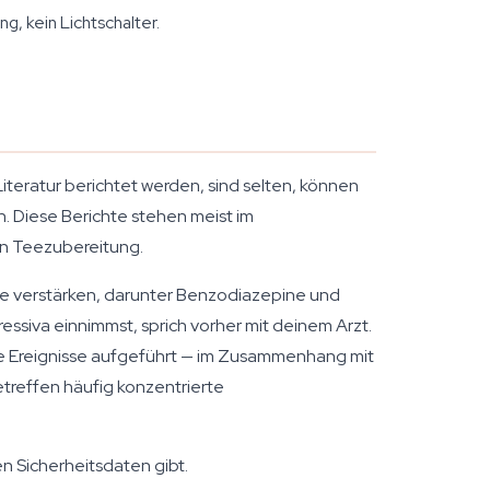
g, kein Lichtschalter.
iteratur berichtet werden, sind selten, können
. Diese Berichte stehen meist im
en Teezubereitung.
te verstärken, darunter Benzodiazepine und
ssiva einnimmst, sprich vorher mit deinem Arzt.
e Ereignisse aufgeführt — im Zusammenhang mit
treffen häufig konzentrierte
n Sicherheitsdaten gibt.