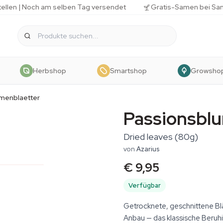
tellen | Noch am selben Tag versendet
Gratis-Samen bei Sa
Herbshop
Smartshop
Growsho
menblaetter
Passionsbl
Dried leaves (80g)
von
Azarius
€ 9,95
Verfügbar
Getrocknete, geschnittene Blä
Anbau — das klassische Beruhi