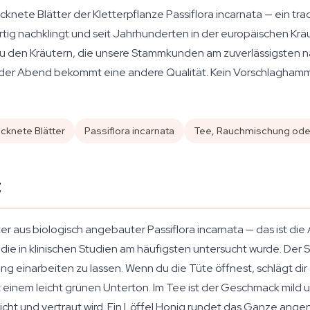
cknete Blätter der Kletterpflanze
Passiflora incarnata
— ein tra
tig nachklingt und seit Jahrhunderten in der europäischen Krä
 zu den Kräutern, die unsere Stammkunden am zuverlässigsten na
er Abend bekommt eine andere Qualität. Kein Vorschlaghammer
cknete Blätter
Passiflora incarnata
Tee, Rauchmischung oder
t
er aus biologisch angebauter
Passiflora incarnata
— das ist die 
e in klinischen Studien am häufigsten untersucht wurde. Der Sc
g einarbeiten zu lassen. Wenn du die Tüte öffnest, schlägt dir
 einem leicht grünen Unterton. Im Tee ist der Geschmack mild 
eicht und vertraut wird. Ein Löffel Honig rundet das Ganze ang