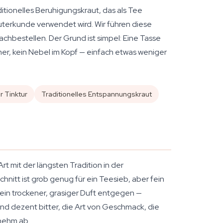
ditionelles Beruhigungskraut, das als Tee
uterkunde verwendet wird. Wir führen diese
chbestellen. Der Grund ist simpel: Eine Tasse
, kein Nebel im Kopf — einfach etwas weniger
 Tinktur
Traditionelles Entspannungskraut
Art mit der längsten Tradition in der
hnitt ist grob genug für ein Teesieb, aber fein
 ein trockener, grasiger Duft entgegen —
und dezent bitter, die Art von Geschmack, die
enehm ab.