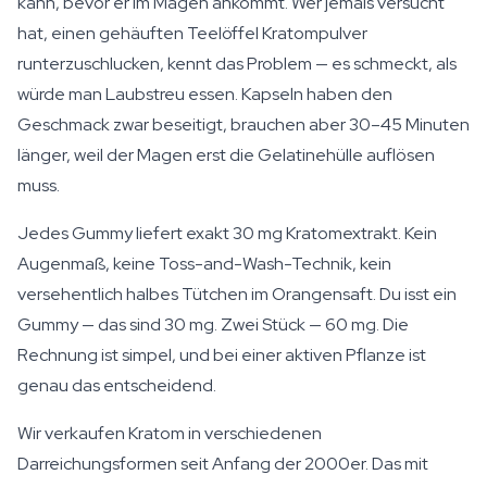
kann, bevor er im Magen ankommt. Wer jemals versucht
hat, einen gehäuften Teelöffel Kratompulver
runterzuschlucken, kennt das Problem — es schmeckt, als
würde man Laubstreu essen. Kapseln haben den
Geschmack zwar beseitigt, brauchen aber 30–45 Minuten
länger, weil der Magen erst die Gelatinehülle auflösen
muss.
Jedes Gummy liefert exakt 30 mg Kratomextrakt. Kein
Augenmaß, keine Toss-and-Wash-Technik, kein
versehentlich halbes Tütchen im Orangensaft. Du isst ein
Gummy — das sind 30 mg. Zwei Stück — 60 mg. Die
Rechnung ist simpel, und bei einer aktiven Pflanze ist
genau das entscheidend.
Wir verkaufen Kratom in verschiedenen
Darreichungsformen seit Anfang der 2000er. Das mit