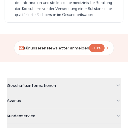
der Information und stellen keine medizinische Beratung
dar. Konsultiere vor der Verwendung einer Substanz eine
qualifizierte Fachperson im Gesundheitswesen.
Für unseren Newsletter anmelden
-10%
Geschäftsinformationen
Azarius
Azarius
Galvaniweg 11
5482 TN Schijndel
Cannabissamen
Kundenservice
Nederland
Zauberpilze
Versandinfo
support@azarius.com