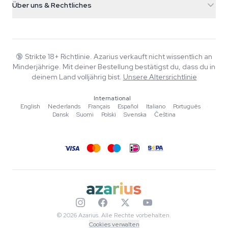
Smokeshop
Über uns & Rechtliches
+31(0)204897914
Rückgaberecht
Smartshop
Über Azarius
Qualitätsgarantie
Herbshop
Wiki
Kontakt
Growshop
Blog
🔞
Strikte 18+ Richtlinie. Azarius verkauft nicht wissentlich an
FAQ
Minderjährige. Mit deiner Bestellung bestätigst du, dass du in
Musik
Datenschutzrichtlinie
deinem Land volljährig bist.
Unsere Altersrichtlinie
Autoren
International
Redaktionelle Standards
English
·
Nederlands
·
Français
·
Español
·
Italiano
·
Português
·
Dansk
·
Suomi
·
Polski
·
Svenska
·
Čeština
Tools & Rechner
Aktionen
Sitemap
© 2026 Azarius. Alle Rechte vorbehalten.
Cookies verwalten