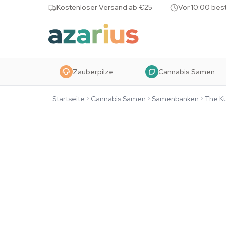
Skip to content
Kostenloser Versand ab €25
Vor 10:00 bes
Zauberpilze
Cannabis Samen
Startseite
Cannabis Samen
Samenbanken
The Ku