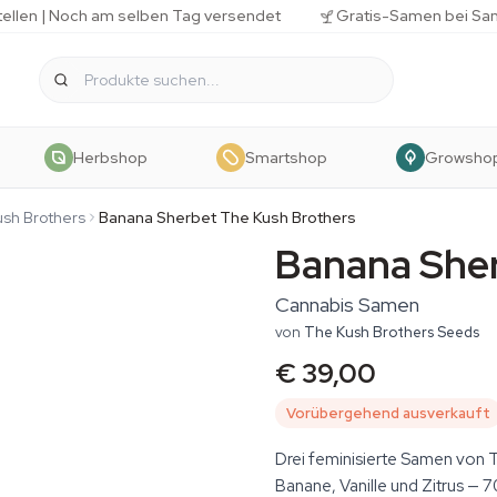
tellen | Noch am selben Tag versendet
Gratis-Samen bei Sa
Herbshop
Smartshop
Growsho
sh Brothers
Banana Sherbet The Kush Brothers
Banana She
Cannabis Samen
von
The Kush Brothers Seeds
€ 39,00
Vorübergehend ausverkauft
Drei feminisierte Samen von T
Banane, Vanille und Zitrus — 7