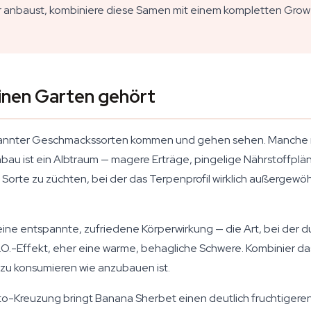
r anbaust, kombiniere diese Samen mit einem kompletten Gro
inen Garten gehört
annter Geschmackssorten kommen und gehen sehen. Manche rie
bau ist ein Albtraum — magere Erträge, pingelige Nährstoffpl
 Sorte zu züchten, bei der das Terpenprofil wirklich außergewö
ine entspannte, zufriedene Körperwirkung — die Art, bei der du
K.O.-Effekt, eher eine warme, behagliche Schwere. Kombinier
zu konsumieren wie anzubauen ist.
ato-Kreuzung bringt Banana Sherbet einen deutlich fruchtiger