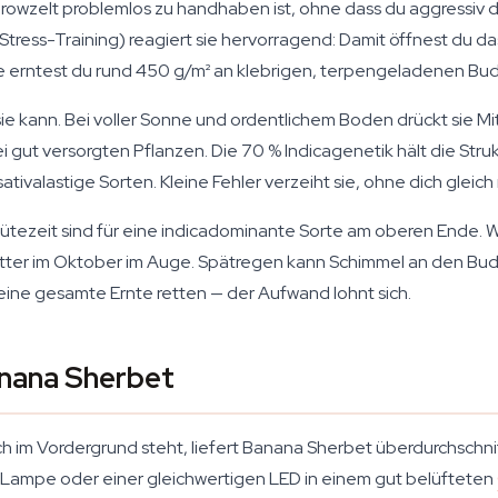
rowzelt problemlos zu handhaben ist, ohne dass du aggressiv di
ess-Training) reagiert sie hervorragend: Damit öffnest du das
e erntest du rund 450 g/m² an klebrigen, terpengeladenen Bud
s sie kann. Bei voller Sonne und ordentlichem Boden drückt sie
gut versorgten Pflanzen. Die 70 % Indicagenetik hält die Struk
ativalastige Sorten. Kleine Fehler verzeiht sie, ohne dich gleic
lütezeit sind für eine indicadominante Sorte am oberen Ende.
tter im Oktober im Auge. Spätregen kann Schimmel an den Buds
ine gesamte Ernte retten — der Aufwand lohnt sich.
anana Sherbet
ch im Vordergrund steht, liefert Banana Sherbet überdurchschnit
Lampe oder einer gleichwertigen LED in einem gut belüfteten