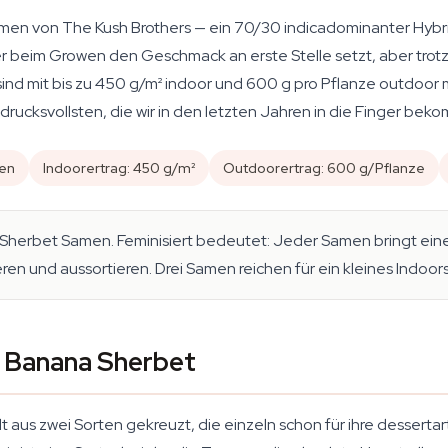
amen von The Kush Brothers — ein 70/30 indicadominanter Hybr
r beim Growen den Geschmack an erste Stelle setzt, aber trotzd
sind mit bis zu 450 g/m² indoor und 600 g pro Pflanze outdoor me
rucksvollsten, die wir in den letzten Jahren in die Finger be
hen
Indoorertrag: 450 g/m²
Outdoorertrag: 600 g/Pflanze
Sherbet Samen. Feminisiert bedeutet: Jeder Samen bringt eine
ren und aussortieren. Drei Samen reichen für ein kleines Indoo
r Banana Sherbet
 aus zwei Sorten gekreuzt, die einzeln schon für ihre dessert