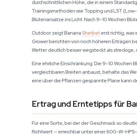
durchschnittlichen Höhe, die in einem Standardg
Trainingsmethoden wie Topping und LST (Low-Str
Blütenansätze ins Licht. Nach 9–10 Wochen Blüt
Outdoor zeigt Banana
Sherbet
erst richtig, wa
Grower berichten von noch höheren Erträgen bei 
Wetter deutlich besser wegsteckt als streckige, s
Eine ehrliche Einschränkung: Die 9–10 Wochen B
vergleichbaren Breiten anbaust, behalte das We
eine über die Pflanzen gespannte Plane kann de
Ertrag und Erntetipps für B
Für eine Sorte, bei der der Geschmack so deutli
Richtwert — erreichbar unter einer 600-W-HPS-