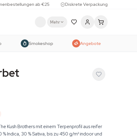
menbestellungen ab €25
Diskrete Verpackung
Mehr
p
Smokeshop
Angebote
rbet
he Kush Brothers mit einem Terpenprofil aus reifer
0 % Indica, 30 % Sativa, bis zu 450 g/m² indoor und