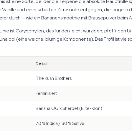
s ist eine Sorte, bei der die Terpene die absolute Hauptrolle 
er Vanille und einer scharfen Zitrusnote entgegen, die lange in 
erer durch — wie ein Bananensmoothie mit Brausepulver beim 
 ist Caryophyllen, das für den leicht würzigen, pfeffrigen Unt
inalool (eine weiche, blumige Komponente). Das Profil ist viel
Detail
The Kush Brothers
Feminisiert
Banana OG x Sherbet (Elite-Klon)
70 % Indica / 30 % Sativa