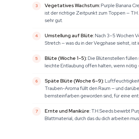
Vegetatives Wachstum:
Purple Banana Cre
ist der richtige Zeitpunkt zum Toppen — T.
sehr gut.
Umstellung auf Blüte:
Nach 3–5 Wochen Veg 
Stretch — was du in der Vegphase siehst, is
Blüte (Woche 1–5):
Die Blütenstellen füllen
leichte Entlaubung offen halten, wenn nötig —
Späte Blüte (Woche 6–9):
Luftfeuchtigkei
Trauben-Aroma füllt den Raum — und darüber 
bernsteinfarben geworden sind, für eine en
Ernte und Maniküre:
T.H.Seeds bewirbt Pur
Blattmaterial, durch das du dich arbeiten m