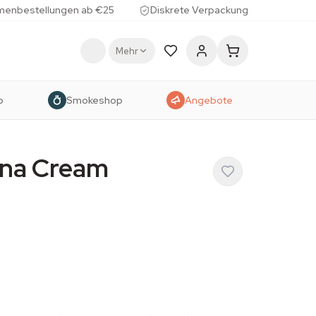
menbestellungen ab €25
Diskrete Verpackung
Mehr
p
Smokeshop
Angebote
ana Cream