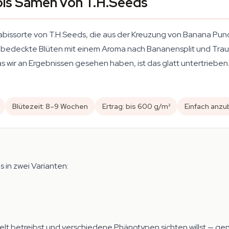
is Samen von T.H.Seeds
abissorte von T.H.Seeds, die aus der Kreuzung von Banana Punc
ombedeckte Blüten mit einem Aroma nach Bananensplit und Trau
wir an Ergebnissen gesehen haben, ist das glatt untertrieben. D
Blütezeit: 8–9 Wochen
Ertrag: bis 600 g/m²
Einfach anz
in zwei Varianten:
elt betreibst und verschiedene Phänotypen sichten willst — genu