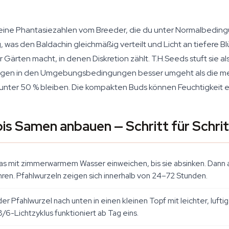
eine Phantasiezahlen vom Breeder, die du unter Normalbedingun
as den Baldachin gleichmäßig verteilt und Licht an tiefere Blüt
 Gärten macht, in denen Diskretion zählt. T.H.Seeds stuft sie al
ngen in den Umgebungsbedingungen besser umgeht als die meis
t unter 50 % bleiben. Die kompakten Buds können Feuchtigkeit e
s Samen anbauen — Schritt für Schrit
s mit zimmerwarmem Wasser einweichen, bis sie absinken. Dann 
en. Pfahlwurzeln zeigen sich innerhalb von 24–72 Stunden.
Pfahlwurzel nach unten in einen kleinen Topf mit leichter, lufti
18/6-Lichtzyklus funktioniert ab Tag eins.