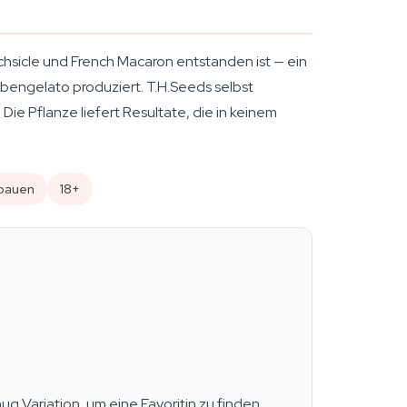
hsicle und French Macaron entstanden ist — ein
bengelato produziert. T.H.Seeds selbst
ie Pflanze liefert Resultate, die in keinem
ubauen
18+
g Variation, um eine Favoritin zu finden.