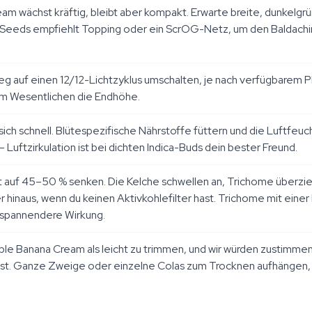
am wächst kräftig, bleibt aber kompakt. Erwarte breite, dunkelgr
H.Seeds empfiehlt Topping oder ein ScrOG-Netz, um den Baldachin
auf einen 12/12-Lichtzyklus umschalten, je nach verfügbarem Pla
t im Wesentlichen die Endhöhe.
 sich schnell. Blütespezifische Nährstoffe füttern und die Luftfe
 Luftzirkulation ist bei dichten Indica-Buds dein bester Freund.
t auf 45–50 % senken. Die Kelche schwellen an, Trichome überzieh
hinaus, wenn du keinen Aktivkohlefilter hast. Trichome mit eine
tspannendere Wirkung.
ple Banana Cream als leicht zu trimmen, und wir würden zustimm
usst. Ganze Zweige oder einzelne Colas zum Trocknen aufhängen, 