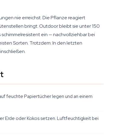
gen nie erreichst. Die Pflanze reagiert
enstellen bringt. Outdoor bleibt sie unter 150
s schimmelresistent ein — nachvollziehbar bei
ten Sorten. Trotzdem: In den letzten
inschließen.
t
auf feuchte Papiertücher legen und an einem
ger Erde oder Kokos setzen. Luftfeuchtigkeit bei