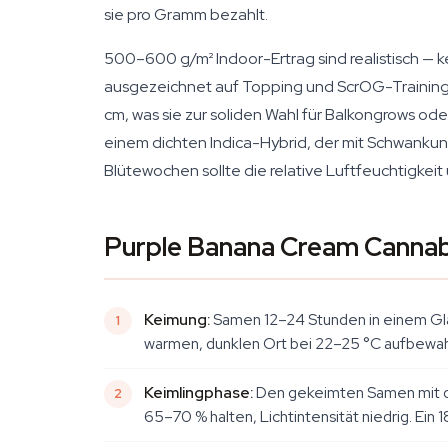
sie pro Gramm bezahlt.
500–600 g/m² Indoor-Ertrag sind realistisch — k
ausgezeichnet auf Topping und ScrOG-Training, w
cm, was sie zur soliden Wahl für Balkongrows oder
einem dichten Indica-Hybrid, der mit Schwanku
Blütewochen sollte die relative Luftfeuchtigkei
Purple Banana Cream Cannabi
Keimung:
Samen 12–24 Stunden in einem Gla
warmen, dunklen Ort bei 22–25 °C aufbewahr
Keimlingphase:
Den gekeimten Samen mit der 
65–70 % halten, Lichtintensität niedrig. Ein 