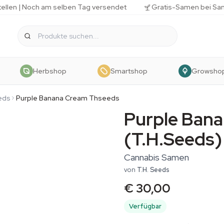
tellen | Noch am selben Tag versendet
Gratis-Samen bei Sa
Herbshop
Smartshop
Growsho
eds
Purple Banana Cream Thseeds
Purple Ban
(T.H.Seeds)
Cannabis Samen
von
T.H. Seeds
€ 30,00
Verfügbar