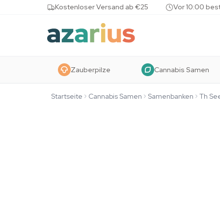
Skip to content
Kostenloser Versand ab €25
Vor 10:00 bes
Zauberpilze
Cannabis Samen
Startseite
Cannabis Samen
Samenbanken
Th Se