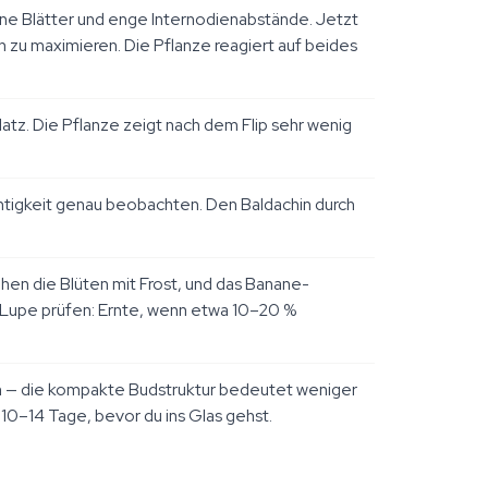
üne Blätter und enge Internodienabstände. Jetzt
 zu maximieren. Die Pflanze reagiert auf beides
tz. Die Pflanze zeigt nach dem Flip sehr wenig
uchtigkeit genau beobachten. Den Baldachin durch
en die Blüten mit Frost, und das Banane-
r Lupe prüfen: Ernte, wenn etwa 10–20 %
en — die kompakte Budstruktur bedeutet weniger
10–14 Tage, bevor du ins Glas gehst.