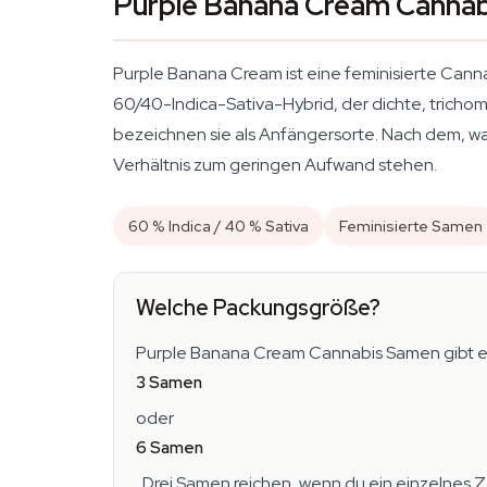
Purple Banana Cream Cannab
Purple Banana Cream ist eine feminisierte Cann
60/40-Indica-Sativa-Hybrid, der dichte, trich
bezeichnen sie als Anfängersorte. Nach dem, was 
Verhältnis zum geringen Aufwand stehen.
60 % Indica / 40 % Sativa
Feminisierte Samen
Welche Packungsgröße?
Purple Banana Cream Cannabis Samen gibt es 
3 Samen
oder
6 Samen
. Drei Samen reichen, wenn du ein einzelnes Z