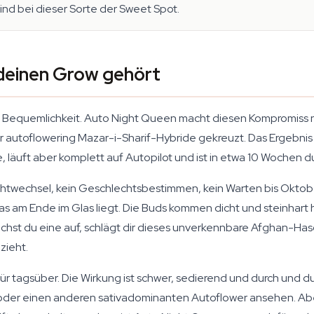
 sind bei dieser Sorte der Sweet Spot.
deinen Grow gehört
 Bequemlichkeit. Auto Night Queen macht diesen Kompromiss n
iner autoflowering Mazar-i-Sharif-Hybride gekreuzt. Das Ergebn
läuft aber komplett auf Autopilot und ist in etwa 10 Wochen du
 Lichtwechsel, kein Geschlechtsbestimmen, kein Warten bis Oktob
s am Ende im Glas liegt. Die Buds kommen dicht und steinhart 
Brichst du eine auf, schlägt dir dieses unverkennbare Afghan-Ha
zieht.
 für tagsüber. Die Wirkung ist schwer, sedierend und durch und d
der einen anderen sativadominanten Autoflower ansehen. Abe