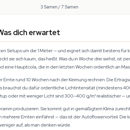
3 Samen / 7 Samen
Was dich erwartet
en Setups um die 1 Meter — und eignet sich damit bestens für k
eckt sie sich kaum, das heißt: Was du in Woche drei siehst, ist z
und eine Hauptcola, die in den letzten Wochen ordentlich an Mas
r Ernte rund 10 Wochen nach der Keimung rechnen. Die Ertragsg
ngs brauchst du dafür ordentliche Lichtintensität (mindestens
 Setup oder mit weniger Licht sind 300–400 g/m² realistischer —
Gramm produzieren. Sie kommt gut in gemäßigtem Klima zurecht 
 mehrere Ernten einfährst — das ist der Autoflowervorteil. Die 
weniger auf, als man denken würde.