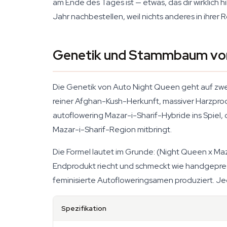
am Ende des Tages ist — etwas, das dir wirklich 
Jahr nachbestellen, weil nichts anderes in ihrer 
Genetik und Stammbaum vo
Die Genetik von Auto Night Queen geht auf zwei
reiner Afghan-Kush-Herkunft, massiver Harzprod
autoflowering Mazar-i-Sharif-Hybride ins Spiel
Mazar-i-Sharif-Region mitbringt.
Die Formel lautet im Grunde: (Night Queen x Maz
Endprodukt riecht und schmeckt wie handgepress
feminisierte Autofloweringsamen produziert. Jed
Spezifikation