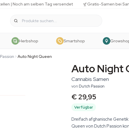
tellen | Noch am selben Tag versendet
Gratis-Samen bei Sa
Herbshop
Smartshop
Growsho
Passion
Auto Night Queen
Auto Night
Cannabis Samen
von
Dutch Passion
€ 29,95
Verfügbar
Dreifach afghanische Genetik
Queen von Dutch Passion komb