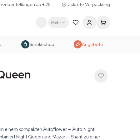
menbestellungen ab €25
Diskrete Verpackung
Mehr
p
Smokeshop
Angebote
 Queen
 in einem kompakten Autoflower — Auto Night
iniert Night Queen und Mazar-i-Sharif zu einer