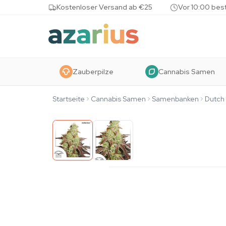
Skip to content
Kostenloser Versand ab €25
Vor 10:00 bes
Zauberpilze
Cannabis Samen
Startseite
Cannabis Samen
Samenbanken
Dutch 