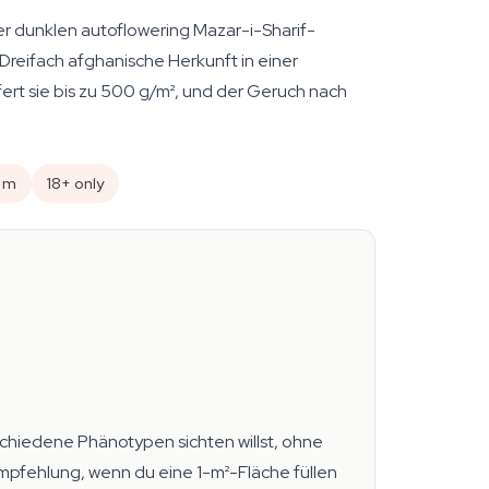
er dunklen autoflowering Mazar-i-Sharif-
reifach afghanische Herkunft in einer
fert sie bis zu 500 g/m², und der Geruch nach
1 m
18+ only
schiedene Phänotypen sichten willst, ohne
Empfehlung, wenn du eine 1-m²-Fläche füllen