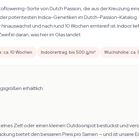
oflowering-Sorte von Dutch Passion, die aus der Kreuzung ein
 der potentesten Indica-Genetiken im Dutch-Passion-Katalog. D
hinauswächst und nach rund 10 Wochen erntereif ist. Indoor lie
eifel daran, was hier im Glas landet.
e: ca. 10 Wochen
Indoorertrag: bis 500 g/m²
Wuchshöhe: ca. 
sgrößen erhältlich:
nzelnes Zelt oder einen kleinen Outdoorspot bestückst und ver
r-Packung bietet den besseren Preis pro Samen — und ist unsere 