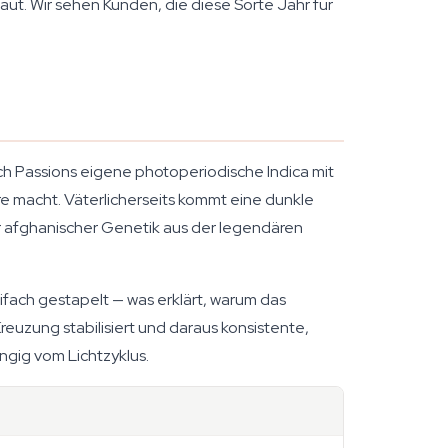
aut. Wir sehen Kunden, die diese Sorte Jahr für
ch Passions eigene photoperiodische Indica mit
e macht. Väterlicherseits kommt eine dunkle
r afghanischer Genetik aus der legendären
ifach gestapelt — was erklärt, warum das
uzung stabilisiert und daraus konsistente,
ngig vom Lichtzyklus.