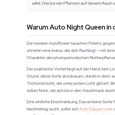
willst. Drei bis vier Pflanzen auf diesem Raum
Warum Auto Night Queen in 
Die meisten Autoflower tauschen Potenz gegen
ohnehin eine Indica, die dich flachlegt — mit e
Charakter der photoperiodischen Mutterpflanze, 
Der praktische Vorteil liegt auf der Hand: kein
Grund, diese Sorte anzubauen, steckt in dem, wa
Trichomschicht, die unter jedem Licht glitzert. 
süßen Note, die sich bis in den Geschmack durch
Eine ehrliche Einschränkung: Das ist keine Sorte
Nachmittag sucht, sollte sich
Auto Daiquiri Lime
o