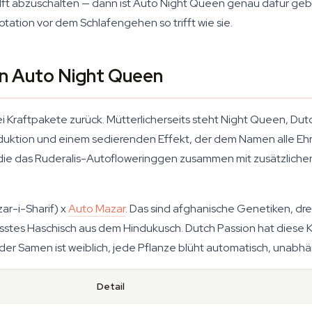
hilft abzuschalten — dann ist Auto Night Queen genau dafür geb
Rotation vor dem Schlafengehen so trifft wie sie.
n Auto Night Queen
 Kraftpakete zurück. Mütterlicherseits steht Night Queen, Dut
uktion und einem sedierenden Effekt, der dem Namen alle Ehr
, die das Ruderalis-Autofloweringgen zusammen mit zusätzliche
ar-i-Sharif) x
Auto Mazar
. Das sind afghanische Genetiken, dre
tes Haschisch aus dem Hindukusch. Dutch Passion hat diese Kre
er Samen ist weiblich, jede Pflanze blüht automatisch, unabhä
Detail