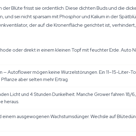
 der Blüte frisst sie ordentlich. Diese dichten Buds und die di
nd sei nicht sparsam mit Phosphor und Kalium in der Spätblüte
kventilator, der auf die Kronenfläche gerichtet ist, verhindert,
de oder direkt in einem kleinen Topf mit feuchter Erde. Auto N
um — Autoflower mögen keine Wurzelstörungen. Ein 11–15-Liter-To
 Pflanze aber selten mehr Ertrag.
en Licht und 4 Stunden Dunkelheit. Manche Grower fahren 18/6, 
e heraus.
d einem ausgewogenen Wachstumsdünger. Wechsle auf Blütedünger,