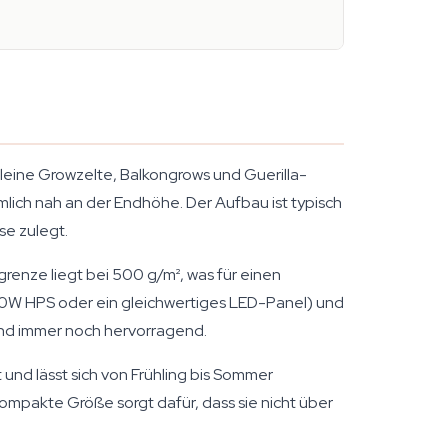
leine Growzelte, Balkongrows und Guerilla-
iemlich nah an der Endhöhe. Der Aufbau ist typisch
se zulegt.
renze liegt bei 500 g/m², was für einen
 400W HPS oder ein gleichwertiges LED-Panel) und
 und immer noch hervorragend.
und lässt sich von Frühling bis Sommer
kompakte Größe sorgt dafür, dass sie nicht über