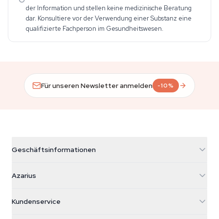
der Information und stellen keine medizinische Beratung
dar. Konsultiere vor der Verwendung einer Substanz eine
qualifizierte Fachperson im Gesundheitswesen.
Für unseren Newsletter anmelden
-10%
Geschäftsinformationen
Azarius
Azarius
Galvaniweg 11
5482 TN Schijndel
Cannabissamen
Kundenservice
Nederland
Zauberpilze