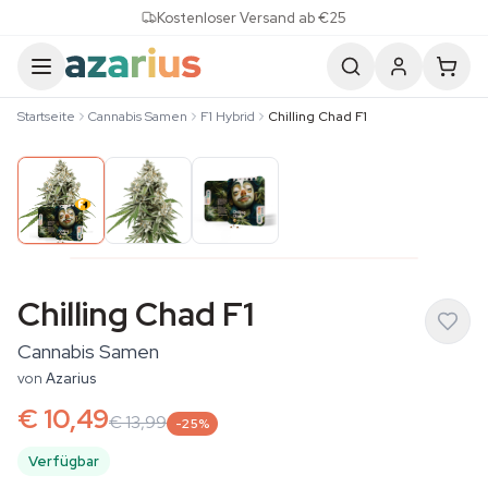
Skip to content
Kostenloser Versand ab €25
Startseite
Cannabis Samen
F1 Hybrid
Chilling Chad F1
Chilling Chad F1
Cannabis Samen
von
Azarius
€ 10,49
€ 13,99
-25%
Verfügbar