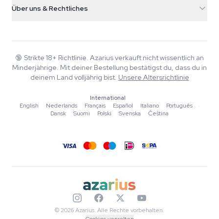
Versandinfo
support@azarius.com
Smokeshop
Über uns & Rechtliches
+31(0)204897914
Rückgaberecht
Smartshop
Über Azarius
Qualitätsgarantie
Herbshop
Wiki
Kontakt
Growshop
Blog
🔞
Strikte 18+ Richtlinie. Azarius verkauft nicht wissentlich an
FAQ
Minderjährige. Mit deiner Bestellung bestätigst du, dass du in
Musik
Datenschutzrichtlinie
deinem Land volljährig bist.
Unsere Altersrichtlinie
Autoren
International
Redaktionelle Standards
English
·
Nederlands
·
Français
·
Español
·
Italiano
·
Português
·
Dansk
·
Suomi
·
Polski
·
Svenska
·
Čeština
Tools & Rechner
Aktionen
Sitemap
© 2026 Azarius. Alle Rechte vorbehalten.