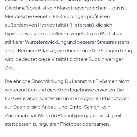
Gleichmäßigkeit ist kein Marketingversprechen — das ist
Mendelsche Genetik. F1-Kreuzungen profitieren
außerdem von Hybridvitalität (Heterosis), die sich
typischerweise in schnellerem vegetativem Wachstum,
stärkerer Wurzelentwicklung und besserer Stressresistenz
zeigt. Bei einer Pflanze, die ohnehin in 70–75 Tagen fertig
wird, bedeutet diese Vitalität dichtere Buds in weniger
Zeit.
Die ehrliche Einschränkung: Du kannst mit F1-Samen nicht
weiterzüchten und dieselben Ergebnisse erwarten. Die
F2-Generation spaltet sich in alle möglichen Phänotypen
auf. Das hier sind Anbau-und-Ernte-Samen, kein
Zuchtmaterial. Wenn du Phänotypen jagen willst, greif
stattdessen zu regulären Photoperiodensamen.