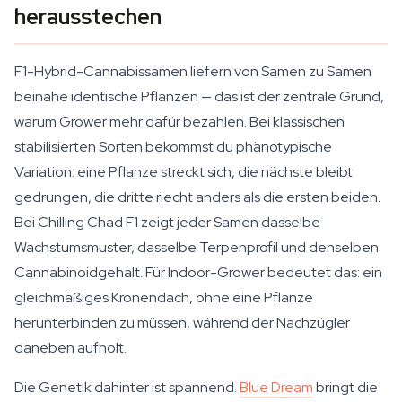
herausstechen
F1-Hybrid-Cannabissamen liefern von Samen zu Samen
beinahe identische Pflanzen — das ist der zentrale Grund,
warum Grower mehr dafür bezahlen. Bei klassischen
stabilisierten Sorten bekommst du phänotypische
Variation: eine Pflanze streckt sich, die nächste bleibt
gedrungen, die dritte riecht anders als die ersten beiden.
Bei Chilling Chad F1 zeigt jeder Samen dasselbe
Wachstumsmuster, dasselbe Terpenprofil und denselben
Cannabinoidgehalt. Für Indoor-Grower bedeutet das: ein
gleichmäßiges Kronendach, ohne eine Pflanze
herunterbinden zu müssen, während der Nachzügler
daneben aufholt.
Die Genetik dahinter ist spannend.
Blue Dream
bringt die