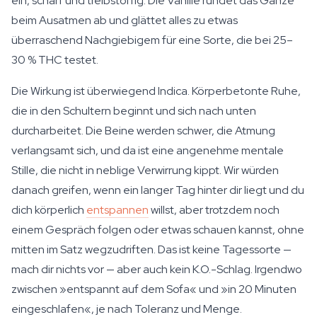
ein, scharf und treibstoffig. Die Vanille rundet das Ganze
beim Ausatmen ab und glättet alles zu etwas
überraschend Nachgiebigem für eine Sorte, die bei 25–
30 % THC testet.
Die Wirkung ist überwiegend Indica. Körperbetonte Ruhe,
die in den Schultern beginnt und sich nach unten
durcharbeitet. Die Beine werden schwer, die Atmung
verlangsamt sich, und da ist eine angenehme mentale
Stille, die nicht in neblige Verwirrung kippt. Wir würden
danach greifen, wenn ein langer Tag hinter dir liegt und du
dich körperlich
entspannen
willst, aber trotzdem noch
einem Gespräch folgen oder etwas schauen kannst, ohne
mitten im Satz wegzudriften. Das ist keine Tagessorte —
mach dir nichts vor — aber auch kein K.O.-Schlag. Irgendwo
zwischen »entspannt auf dem Sofa« und »in 20 Minuten
eingeschlafen«, je nach Toleranz und Menge.