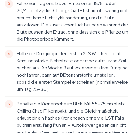
Fahre von Tag eins bis zur Ernte einen 18/6- oder
20/4-Lichtzyklus. Chilling Chad F1 ist autoflowering und
braucht keine Lichtzyklusänderung, um die Blüte
auszulösen. Die zusätzlichen Lichtstunden während der
Blüte pushen den Ertrag, ohne dass sich die Pflanze um
die Photoperiode kümmert.
Halte die Düngung in den ersten 2–3 Wochen leicht —
Keimlingsstärke-Nährstoffe oder eine gute Living Soil
reichen aus. Ab Woche 3 auf volle vegetative Düngung
hochfahren, dann auf Blütenährstoffe umstellen,
sobald die ersten Stempel erscheinen (normalerweise
um Tag 25–30).
Behalte die Kronenhöhe im Blick. Mit 55–75 cm bleibt
Chilling Chad F1 kompakt, und die Gleichmäßigkeit
erlaubt dir ein flaches Kronendach ohne viel LST. Falls
du trainierst, fang früh an — Autoflower geben dir nicht
wochenlang Vegzeit, um sich von aggressivem Biegen