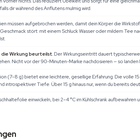
en vorher nichts. Das reduziert Übelkeit und sorgt für eine gleichm
falls dir während des Anflutens mulmig wird.
ien müssen aufgebrochen werden, damit dein Körper die Wirkstoff
 Geschmack stört: mit einem Schluck Wasser oder mildem Tee nac
st.
die Wirkung beurteilst.
Der Wirkungseintritt dauert typischerwe
hen. Nicht vor der 90-Minuten-Marke nachdosieren — so landen Le
ion (7–8 g) bietet eine leichtere, gesellige Erfahrung. Die volle 1
nd introspektiver Tiefe. Über 15 g hinaus nur, wenn du bereits deutl
ischhaltefolie einwickeln, bei 2–4 °C im Kühlschrank aufbewahre
ungen