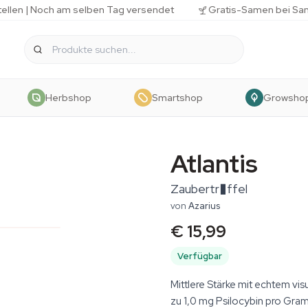
tellen | Noch am selben Tag versendet
Gratis-Samen bei Sa
Herbshop
Smartshop
Growsho
Atlantis
Zaubertr�ffel
von
Azarius
€ 15,99
Verfügbar
Mittlere Stärke mit echtem vis
zu 1,0 mg Psilocybin pro Gra