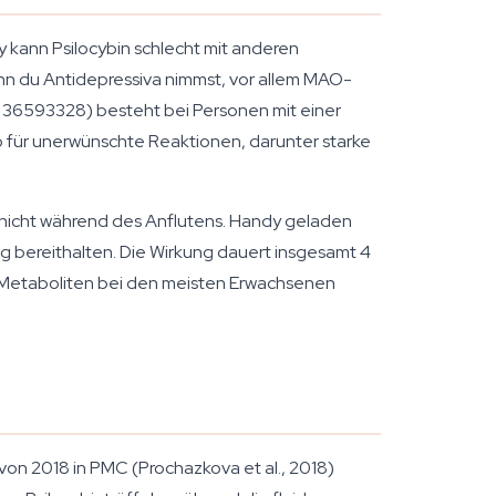
y kann Psilocybin schlecht mit anderen
nn du Antidepressiva nimmst, vor allem MAO-
: 36593328) besteht bei Personen mit einer
o für unerwünschte Reaktionen, darunter starke
s nicht während des Anflutens. Handy geladen
ng bereithalten. Die Wirkung dauert insgesamt 4
 Metaboliten bei den meisten Erwachsenen
von 2018 in PMC (Prochazkova et al., 2018)