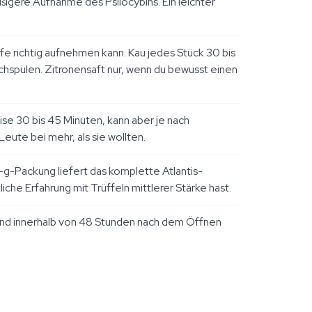
äßigere Aufnahme des Psilocybins. Ein leichter
e richtig aufnehmen kann. Kau jedes Stück 30 bis
hspülen. Zitronensaft nur, wenn du bewusst einen
ise 30 bis 45 Minuten, kann aber je nach
ute bei mehr, als sie wollten.
5-g-Packung liefert das komplette Atlantis-
iche Erfahrung mit Trüffeln mittlerer Stärke hast.
n und innerhalb von 48 Stunden nach dem Öffnen