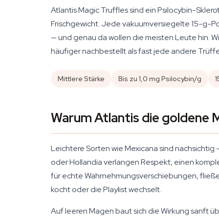
Atlantis Magic Truffles sind ein Psilocybin-Skler
Frischgewicht. Jede vakuumversiegelte 15-g-Por
— und genau da wollen die meisten Leute hin. Wir
häufiger nachbestellt als fast jede andere Trüff
Mittlere Stärke
Bis zu 1,0 mg Psilocybin/g
1
Warum Atlantis die goldene M
Leichtere Sorten wie Mexicana sind nachsichtig —
oder Hollandia verlangen Respekt, einen komple
für echte Wahrnehmungsverschiebungen, fließend
kocht oder die Playlist wechselt.
Auf leeren Magen baut sich die Wirkung sanft übe