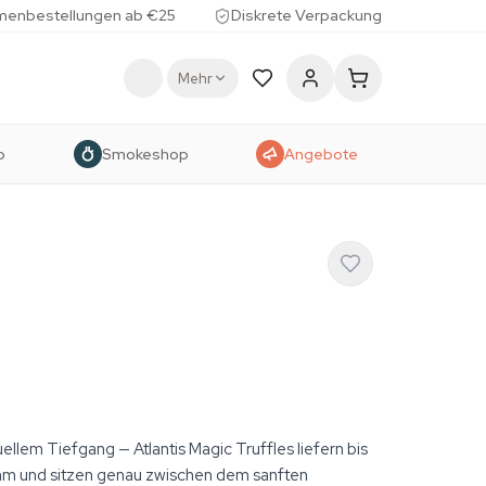
menbestellungen ab €25
Diskrete Verpackung
Mehr
p
Smokeshop
Angebote
uellem Tiefgang — Atlantis Magic Truffles liefern bis
mm und sitzen genau zwischen dem sanften