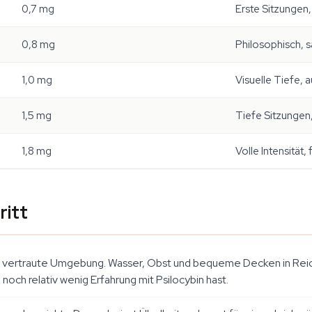
0,7 mg
Erste Sitzungen
0,8 mg
Philosophisch, s
1,0 mg
Visuelle Tiefe,
1,5 mg
Tiefe Sitzungen
1,8 mg
Volle Intensität, 
ritt
, vertraute Umgebung. Wasser, Obst und bequeme Decken in Reich
och relativ wenig Erfahrung mit Psilocybin hast.