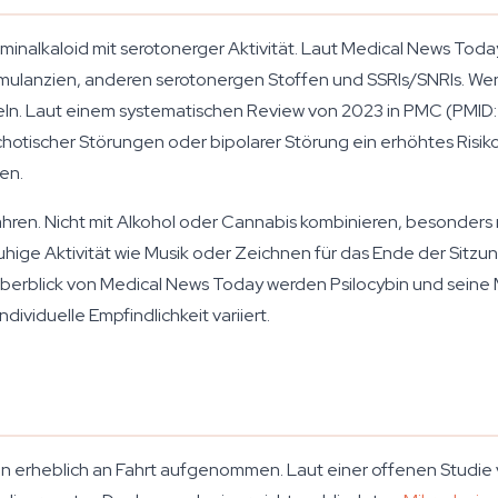
aminalkaloid mit serotonerger Aktivität. Laut Medical News Toda
imulanzien, anderen serotonergen Stoffen und SSRIs/SNRIs. We
ffeln. Laut einem systematischen Review von 2023 in PMC (PMID
hotischer Störungen oder bipolarer Störung ein erhöhtes Risik
en.
fahren. Nicht mit Alkohol oder Cannabis kombinieren, besonder
ruhige Aktivität wie Musik oder Zeichnen für das Ende der Sitzu
berblick von Medical News Today werden Psilocybin und seine
ividuelle Empfindlichkeit variiert.
en erheblich an Fahrt aufgenommen. Laut einer offenen Studie 