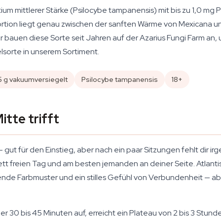
otium mittlerer Stärke (Psilocybe tampanensis) mit bis zu 1,0 mg
tion liegt genau zwischen der sanften Wärme von Mexicana und
 bauen diese Sorte seit Jahren auf der Azarius Fungi Farm an, un
elsorte in unserem Sortiment.
5 g vakuumversiegelt
Psilocybe tampanensis
18+
itte trifft
 gut für den Einstieg, aber nach ein paar Sitzungen fehlt dir ir
tt freien Tag und am besten jemanden an deiner Seite. Atlanti
e Farbmuster und ein stilles Gefühl von Verbundenheit — aber 
r 30 bis 45 Minuten auf, erreicht ein Plateau von 2 bis 3 Stund