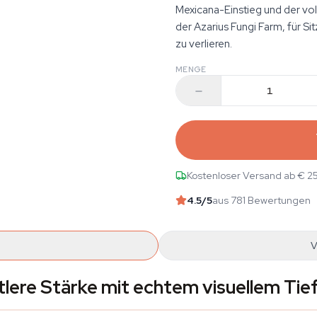
Mexicana-Einstieg und der vol
der Azarius Fungi Farm, für S
zu verlieren.
MENGE
Kostenloser Versand ab € 2
4.5
/5
aus 781 Bewertungen
V
ttlere Stärke mit echtem visuellem Ti