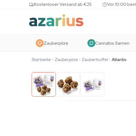
Skip to content
Kostenloser Versand ab €25
Vor 10:00 bes
Zauberpilze
Cannabis Samen
Startseite
Zauberpilze
Zaubertruffel
Atlantis