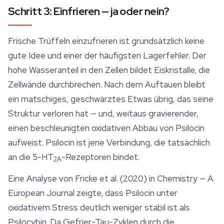
Schritt 3: Einfrieren — ja oder nein?
Frische Trüffeln einzufrieren ist grundsätzlich keine
gute Idee und einer der häufigsten Lagerfehler. Der
hohe Wasseranteil in den Zellen bildet Eiskristalle, die
Zellwände durchbrechen. Nach dem Auftauen bleibt
ein matschiges, geschwärztes Etwas übrig, das seine
Struktur verloren hat — und, weitaus gravierender,
einen beschleunigten oxidativen Abbau von Psilocin
aufweist. Psilocin ist jene Verbindung, die tatsächlich
an die 5-HT
-Rezeptoren bindet.
2A
Eine Analyse von Fricke et al. (2020) in
Chemistry — A
European Journal
zeigte, dass Psilocin unter
oxidativem Stress deutlich weniger stabil ist als
Psilocybin. Da Gefrier-Tau-Zyklen durch die