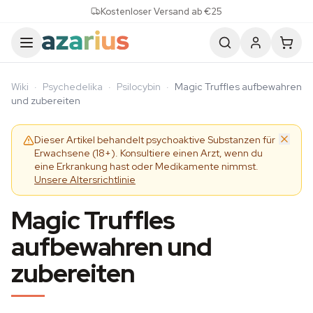
Skip to content
Kostenloser Versand ab €25
Wiki
·
Psychedelika
·
Psilocybin
·
Magic Truffles aufbewahren
und zubereiten
Dieser Artikel behandelt psychoaktive Substanzen für
Erwachsene (18+). Konsultiere einen Arzt, wenn du
eine Erkrankung hast oder Medikamente nimmst.
Unsere Altersrichtlinie
Magic Truffles
aufbewahren und
zubereiten