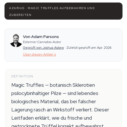
AZARIUS · MAGIC TRUFFLES AUFBEWAHREN UND
ZUBEREITEN
Von Adam Parsons
Externer Cannabis-Autor
Geprüft von Joshua Askew
·
Zuletzt geprüft am Apr. 2026
Über diesen Artikel
↓
DEFINITION
Magic Truffles — botanisch Sklerotien
psilocybinhaltiger Pilze — sind lebendes
biologisches Material, das bei falscher
Lagerung rasch an Wirkstoff verliert. Dieser
Leitfaden erklärt, wie du frische und
getrocknete Trüffel korrekt aufbewahrst,