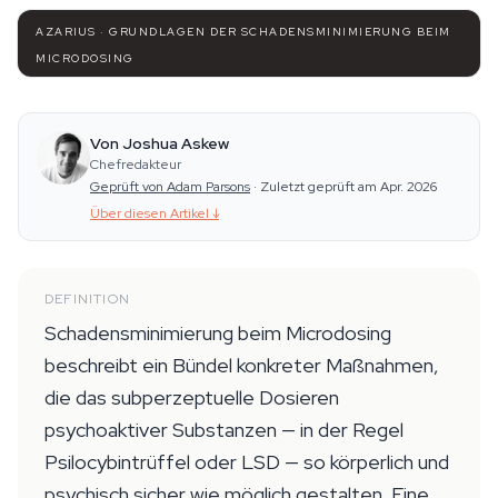
AZARIUS · GRUNDLAGEN DER SCHADENSMINIMIERUNG BEIM
MICRODOSING
Von Joshua Askew
Chefredakteur
Geprüft von Adam Parsons
·
Zuletzt geprüft am Apr. 2026
Über diesen Artikel
↓
DEFINITION
Schadensminimierung beim Microdosing
beschreibt ein Bündel konkreter Maßnahmen,
die das subperzeptuelle Dosieren
psychoaktiver Substanzen — in der Regel
Psilocybintrüffel oder LSD — so körperlich und
psychisch sicher wie möglich gestalten. Eine