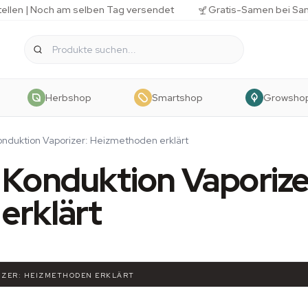
tellen | Noch am selben Tag versendet
Gratis-Samen bei Sa
Herbshop
Smartshop
Growsho
Konduktion Vaporizer: Heizmethoden erklärt
 Konduktion Vaporize
erklärt
RIZER: HEIZMETHODEN ERKLÄRT