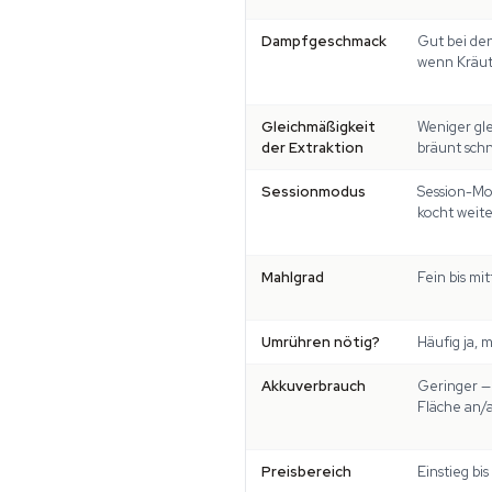
Dampfgeschmack
Gut bei de
wenn Kräu
Gleichmäßigkeit
Weniger gl
der Extraktion
bräunt schn
Sessionmodus
Session-Mod
kocht weite
Mahlgrad
Fein bis mit
Umrühren nötig?
Häufig ja, 
Akkuverbrauch
Geringer —
Fläche an/
Preisbereich
Einstieg bis