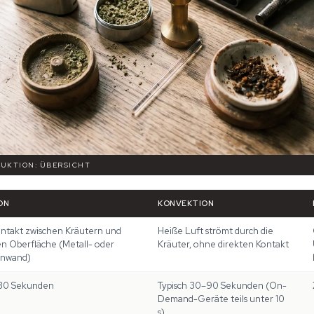
DUKTION: ÜBERSICHT
ON
KONVEKTION
ontakt zwischen Kräutern und
Heiße Luft strömt durch die
en Oberfläche (Metall- oder
Kräuter, ohne direkten Kontakt
enwand)
–30 Sekunden
Typisch 30–90 Sekunden (On-
Demand-Geräte teils unter 10
s)