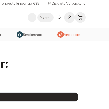
menbestellungen ab €25
Diskrete Verpackung
Mehr
p
Smokeshop
Angebote
r: