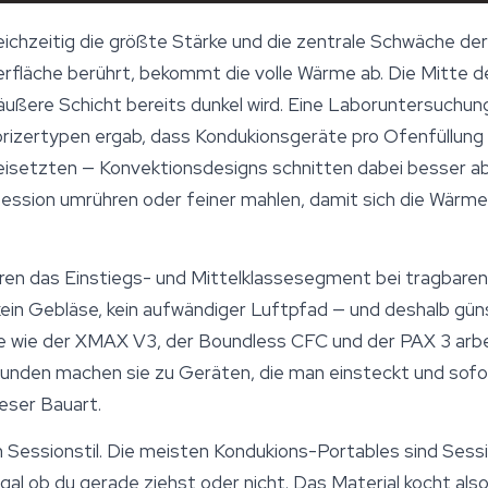
leichzeitig die größte Stärke und die zentrale Schwäche de
rfläche berührt, bekommt die volle Wärme ab. Die Mitte der
äußere Schicht bereits dunkel wird. Eine Laboruntersuchung
orizertypen ergab, dass Kondukionsgeräte pro Ofenfüllun
eisetzten — Konvektionsdesigns schnitten dabei besser ab.
Session umrühren oder feiner mahlen, damit sich die Wärm
en das Einstiegs- und Mittelklassesegment bei tragbaren 
ein Gebläse, kein aufwändiger Luftpfad — und deshalb güns
 wie der XMAX V3, der Boundless CFC und der PAX 3 arbei
unden machen sie zu Geräten, die man einsteckt und sofo
ieser Bauart.
Sessionstil. Die meisten Kondukions-Portables sind Sessi
 egal ob du gerade ziehst oder nicht. Das Material kocht a