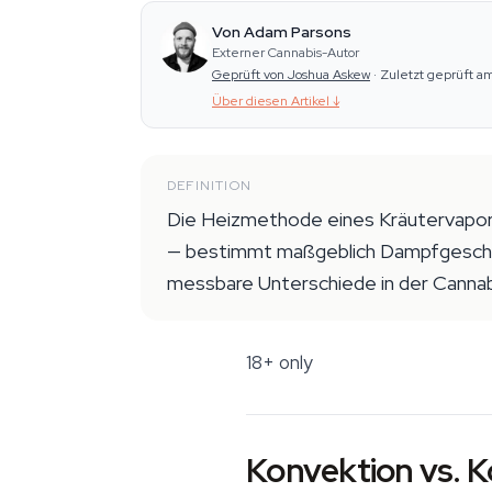
Von Adam Parsons
Externer Cannabis-Autor
Geprüft von Joshua Askew
·
Zuletzt geprüft a
Über diesen Artikel
↓
DEFINITION
Die Heizmethode eines Kräutervapori
— bestimmt maßgeblich Dampfgeschma
messbare Unterschiede in der Cannabi
18+ only
Konvektion vs. K