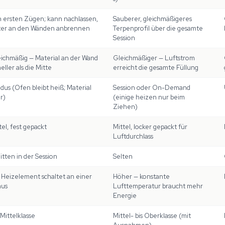
n ersten Zügen; kann nachlassen,
Sauberer, gleichmäßigeres
ter an den Wänden anbrennen
Terpenprofil über die gesamte
Session
eichmäßig — Material an der Wand
Gleichmäßiger — Luftstrom
eller als die Mitte
erreicht die gesamte Füllung
us (Ofen bleibt heiß; Material
Session oder On-Demand
r)
(einige heizen nur beim
Ziehen)
tel, fest gepackt
Mittel, locker gepackt für
Luftdurchlass
mitten in der Session
Selten
 Heizelement schaltet an einer
Höher — konstante
aus
Lufttemperatur braucht mehr
Energie
 Mittelklasse
Mittel- bis Oberklasse (mit