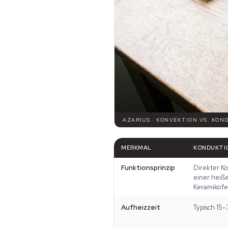
AZARIUS · KONVEKTION VS. KON
MERKMAL
KONDUKTI
Funktionsprinzip
Direkter K
einer heiß
Keramikof
Aufheizzeit
Typisch 15