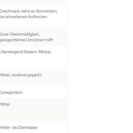
Geschmack nahe an Konvektion,
bei schnellerem Aufheizen
Gute Gleichmäßigkeit,
gelegentliches Umrühren hilft
Überwiegend Session-Modus
Mittel, moderat gepackt
Gelegentlich
Mittel
Mittel- bis Oberklasse