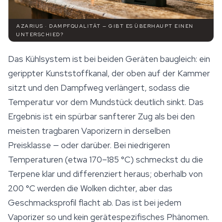
AZARIUS · DAMPFQUALITÄT — GIBT ES ÜBERHAUPT EINEN
UNTERSCHIED?
Das Kühlsystem ist bei beiden Geräten baugleich: ein
gerippter Kunststoffkanal, der oben auf der Kammer
sitzt und den Dampfweg verlängert, sodass die
Temperatur vor dem Mundstück deutlich sinkt. Das
Ergebnis ist ein spürbar sanfterer Zug als bei den
meisten tragbaren Vaporizern in derselben
Preisklasse — oder darüber. Bei niedrigeren
Temperaturen (etwa 170–185 °C) schmeckst du die
Terpene
klar und differenziert heraus; oberhalb von
200 °C werden die Wolken dichter, aber das
Geschmacksprofil flacht ab. Das ist bei jedem
Vaporizer so und kein gerätespezifisches Phänomen.