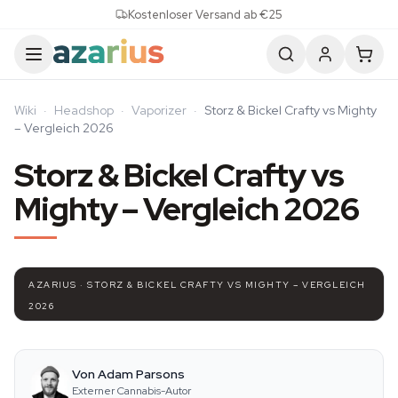
Skip to content
Kostenloser Versand ab €25
Wiki
·
Headshop
·
Vaporizer
·
Storz & Bickel Crafty vs Mighty
– Vergleich 2026
Storz & Bickel Crafty vs
Mighty – Vergleich 2026
AZARIUS · STORZ & BICKEL CRAFTY VS MIGHTY – VERGLEICH
2026
Von Adam Parsons
Externer Cannabis-Autor