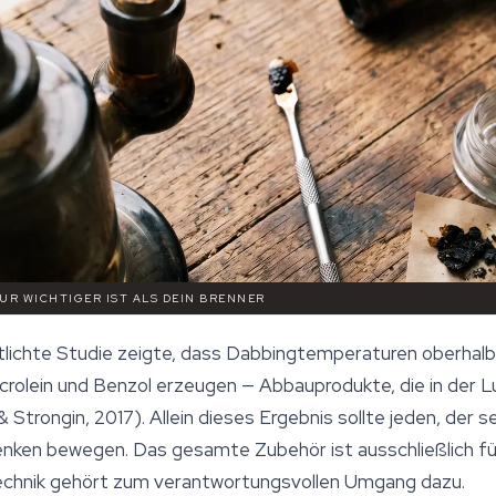
UR WICHTIGER IST ALS DEIN BRENNER
lichte Studie zeigte, dass Dabbingtemperaturen oberhalb
olein und Benzol erzeugen — Abbauprodukte, die in der Lu
Strongin, 2017). Allein dieses Ergebnis sollte jeden, der 
denken bewegen. Das gesamte
Zubehör
ist ausschließlich 
Technik gehört zum verantwortungsvollen Umgang dazu.