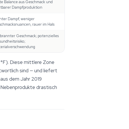
e Balance aus Geschmack und
htbarer Dampfproduktion
hter Dampf, weniger
chmacksnuancen, rauer im Hals
brannter Geschmack; potenzielles
undheitsrisiko;
erialverschwendung
°F). Diese mittlere Zone
ortlich sind — und liefert
y aus dem Jahr 2019
r Nebenprodukte drastisch