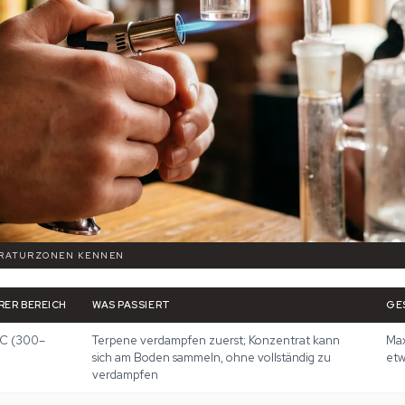
PERATURZONEN KENNEN
ER BEREICH
WAS PASSIERT
GE
°C (300–
Terpene verdampfen zuerst; Konzentrat kann
Max
sich am Boden sammeln, ohne vollständig zu
etw
verdampfen