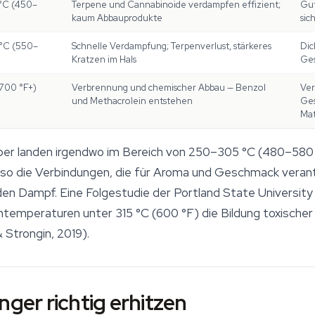
°C (450–
Terpene und Cannabinoide verdampfen effizient;
Gut
kaum Abbauprodukte
sic
°C (550–
Schnelle Verdampfung; Terpenverlust, stärkeres
Dic
Kratzen im Hals
Ges
700 °F+)
Verbrennung und chemischer Abbau — Benzol
Ver
und Methacrolein entstehen
Ges
Mat
er landen irgendwo im Bereich von 250–305 °C (480–580 
lso die Verbindungen, die für Aroma und Geschmack verantw
nden Dampf. Eine Folgestudie der Portland State Universit
ntemperaturen unter 315 °C (600 °F) die Bildung toxische
Strongin, 2019).
nger richtig erhitzen