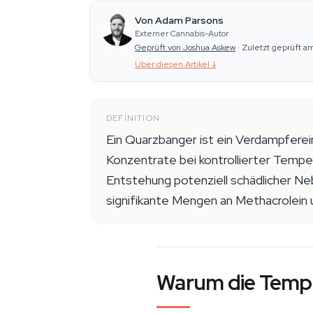
Von Adam Parsons
Externer Cannabis-Autor
Geprüft von Joshua Askew
·
Zuletzt geprüft a
Über diesen Artikel
↓
DEFINITION
Ein Quarzbanger ist ein Verdampferei
Konzentrate bei kontrollierter Tem
Entstehung potenziell schädlicher N
signifikante Mengen an Methacrolein 
Warum die Temper