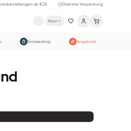
menbestellungen ab €25
Diskrete Verpackung
Mehr
p
Smokeshop
Angebote
und