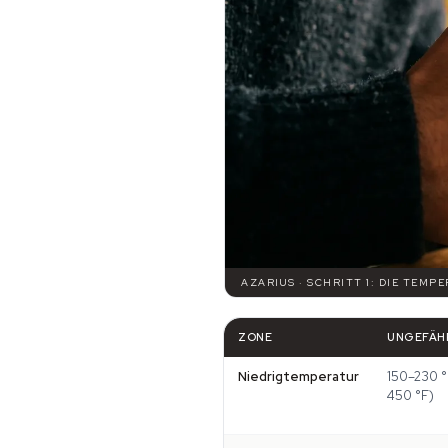
AZARIUS · SCHRITT 1: DIE TEM
ZONE
UNGEFÄHR
Niedrigtemperatur
150–230 
450 °F)