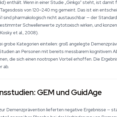
alid) enthält. Wenn in einer Studie „Ginkgo" steht, ist dami
r Tagesdosis von 120–240 mg gemeint. Das ist ein entsche
1 sind pharmakologisch nicht austauschbar — der Standard
bestimmter Schwellenwerte zytotoxisch wirken, und konzen
osky et al., 2008).
drei grobe Kategorien einteilen: groß angelegte Demenzpräv
 Studien an Personen mit bereits messbarem kognitivem A
n, die sich einen nootropen Vorteil erhoffen. Die Ergebni
r ab.
onsstudien: GEM und GuidAge
zur Demenzprävention lieferten negative Ergebnisse — sta