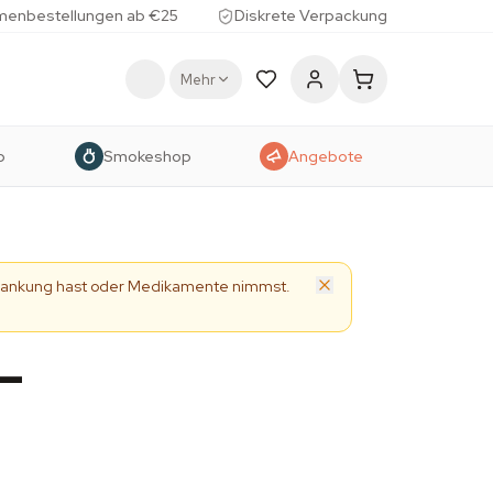
menbestellungen ab €25
Diskrete Verpackung
Mehr
p
Smokeshop
Angebote
Erkrankung hast oder Medikamente nimmst.
–