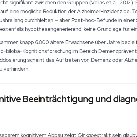
icht signifikant zwischen den Gruppen (Vellas et al., 2012).
f eine mögliche Reduktion der Alzheimer-Inzidenz bei Tei
ahre lang durchhielten — aber Post-hoc-Befunde in einer S
bestenfalls hypothesengenerierend, keine Grundlage für e
sammen knapp 6.000 ältere Erwachsene über Jahre begleite
o-biloba-Kognitionsforschung im Bereich Demenzprävention
arddosierung scheint das Auftreten von Demenz oder Alzhe
 verhindern.
tive Beeinträchtigung und diagno
ssbarem kognitivem Abbau zeigt Ginkgoextrakt sein glaubw