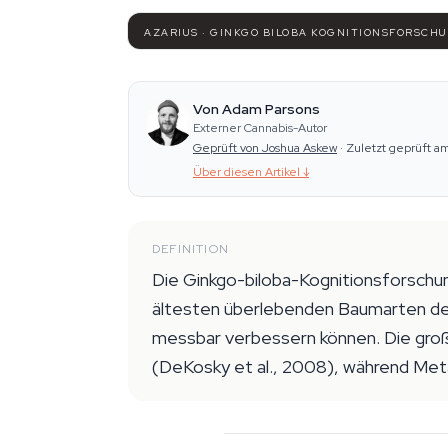
AZARIUS · GINKGO BILOBA KOGNITIONSFORSCHU
Von Adam Parsons
Externer Cannabis-Autor
Geprüft von Joshua Askew
·
Zuletzt geprüft a
Über diesen Artikel
↓
DEFINITION
Die Ginkgo-biloba-Kognitionsforschun
ältesten überlebenden Baumarten de
messbar verbessern können. Die gro
(DeKosky et al., 2008), während Met