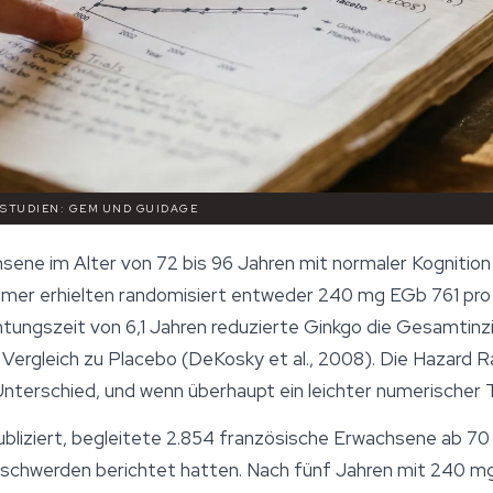
STUDIEN: GEM UND GUIDAGE
e im Alter von 72 bis 96 Jahren mit normaler Kognition o
ehmer erhielten randomisiert entweder 240 mg EGb 761 pro
ungszeit von 6,1 Jahren reduzierte Ginkgo die Gesamtin
Vergleich zu Placebo (DeKosky et al., 2008). Die Hazard Ra
Unterschied, und wenn überhaupt ein leichter numerischer T
ubliziert, begleitete 2.854 französische Erwachsene ab 70 
chwerden berichtet hatten. Nach fünf Jahren mit 240 mg