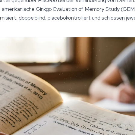
Vorteil gegenüber Placebo bei der Verhinderung von Demenz
 die amerikanische Ginkgo Evaluation of Memory Study (GEM)
siert, doppelblind, placebokontrolliert und schlossen jew