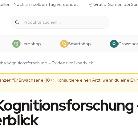
tellen | Noch am selben Tag versendet
Gratis-Samen bei Sa
Herbshop
Smartshop
Growsho
oba Kognitionsforschung – Evidenz im Überblick
tanzen für Erwachsene (18+). Konsultiere einen Arzt, wenn du eine 
Kognitionsforschung 
rblick