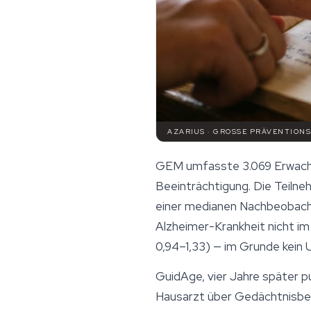
AZARIUS · GROSSE PRÄVENTIONS
GEM umfasste 3.069 Erwachsen
Beeinträchtigung. Die Teiln
einer medianen Nachbeobacht
Alzheimer-Krankheit nicht im 
0,94–1,33) — im Grunde kein 
GuidAge, vier Jahre später p
Hausarzt über Gedächtnisbes