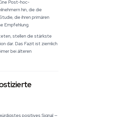
 Eine Post-hoc-
lnehmern hin, die die
tudie, die ihren primären
ine Empfehlung.
ten, stellen die stärkste
 dar. Das Fazit ist ziemlich
imer bei älteren
stizierte
ürdigstes positives Signal —