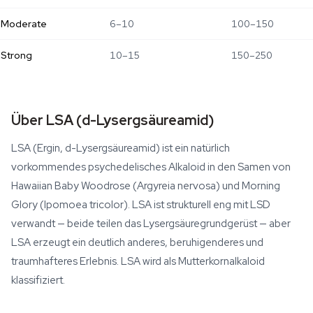
Moderate
6–10
100–150
Strong
10–15
150–250
Über LSA (d-Lysergsäureamid)
LSA (Ergin, d-Lysergsäureamid) ist ein natürlich
vorkommendes psychedelisches Alkaloid in den Samen von
Hawaiian Baby Woodrose (Argyreia nervosa) und Morning
Glory (Ipomoea tricolor). LSA ist strukturell eng mit LSD
verwandt — beide teilen das Lysergsäuregrundgerüst — aber
LSA erzeugt ein deutlich anderes, beruhigenderes und
traumhafteres Erlebnis. LSA wird als Mutterkornalkaloid
klassifiziert.