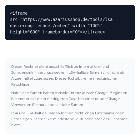
<iframe
src="https://www.azariusshop.de/tools/lsa-
dosierung-rechner/embed" width="100%"
height="600" frameborder="0"></iframe>
Dieser Rechner dient ausschließlich zu Informations- und
Schadensminimierungszwecken. LSA-haltige Samen sind nicht als
Arzneimittel zugelassen. Dieses Tool gibt keine medizinischen
Ratschläge.
Natürliche Samen haben variable Potenz je nach Charge. Beginnen
Sie immer mit einer niedrigeren Dosis bei einer neuen Charge.
Verwenden Sie nur unbehandelte Samen.
LSA und LSA-haltige Samen können rechtlichen Einschränkungen
unterliegen. Fahren Sie mindestens 12 Stunden nach der Einnahme
nicht.