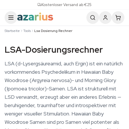
Skip to content
Kostenloser Versand ab €25
Startseite
Tools
Lsa Dosierung Rechner
LSA-Dosierungsrechner
LSA (d-Lysergsäureamid, auch Ergin) ist ein natürlich
vorkommendes Psychedelikum in Hawaiian Baby
Woodrose (Argyreia nervosa)- und Morning Glory
(Ipomoea tricolor)-Samen. LSA ist strukturell mit
LSD verwandt, erzeugt aber ein anderes Erlebnis —
beruhigender, traumhafter und introspektiver mit
weniger visueller Stimulation. Hawaiian Baby
Woodrose Samen sind pro Samen viel potenter als