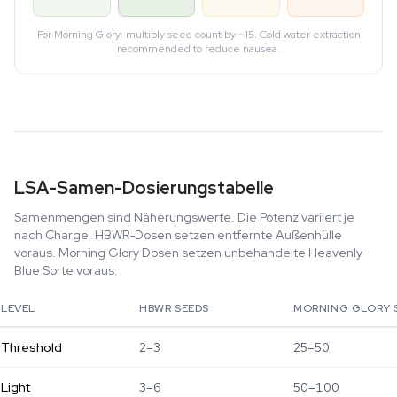
For Morning Glory: multiply seed count by ~15. Cold water extraction
recommended to reduce nausea.
LSA-Samen-Dosierungstabelle
Samenmengen sind Näherungswerte. Die Potenz variiert je
nach Charge. HBWR-Dosen setzen entfernte Außenhülle
voraus. Morning Glory Dosen setzen unbehandelte Heavenly
Blue Sorte voraus.
LEVEL
HBWR SEEDS
MORNING GLORY 
Threshold
2–3
25–50
Light
3–6
50–100