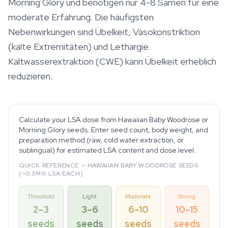
Morning Glory und benötigen nur 4-8 Samen für eine
moderate Erfahrung. Die häufigsten
Nebenwirkungen sind Übelkeit, Vasokonstriktion
(kalte Extremitäten) und Lethargie.
Kaltwasserextraktion (CWE) kann Übelkeit erheblich
reduzieren.
Calculate your LSA dose from Hawaiian Baby Woodrose or
Morning Glory seeds. Enter seed count, body weight, and
preparation method (raw, cold water extraction, or
sublingual) for estimated LSA content and dose level.
QUICK REFERENCE — HAWAIIAN BABY WOODROSE SEEDS
(~0.3MG LSA EACH)
Threshold
Light
Moderate
Strong
2–3
3–6
6–10
10–15
seeds
seeds
seeds
seeds