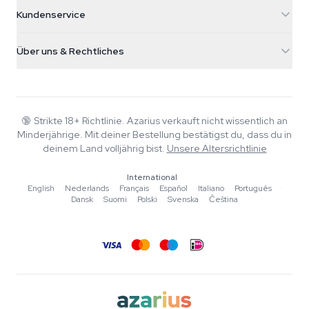
5482 TN Schijndel
Cannabissamen
Kundenservice
Nederland
Zauberpilze
Versandinfo
support@azarius.com
Smokeshop
Über uns & Rechtliches
+31(0)204897914
Rückgaberecht
Smartshop
Über Azarius
Qualitätsgarantie
Herbshop
Wiki
Kontakt
Growshop
Blog
🔞
Strikte 18+ Richtlinie. Azarius verkauft nicht wissentlich an
FAQ
Minderjährige. Mit deiner Bestellung bestätigst du, dass du in
Autoren
Datenschutzrichtlinie
deinem Land volljährig bist.
Unsere Altersrichtlinie
Redaktionelle Standards
International
Tools & Rechner
English
·
Nederlands
·
Français
·
Español
·
Italiano
·
Português
·
Dansk
·
Suomi
·
Polski
·
Svenska
·
Čeština
Aktionen
Sitemap