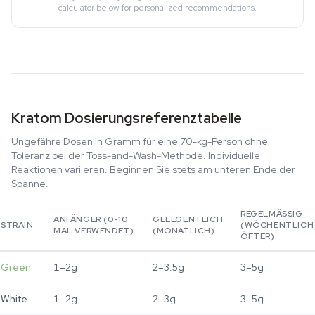
calculator below for personalized recommendations.
Kratom Dosierungsreferenztabelle
Ungefähre Dosen in Gramm für eine 70-kg-Person ohne
Toleranz bei der Toss-and-Wash-Methode. Individuelle
Reaktionen variieren. Beginnen Sie stets am unteren Ende der
Spanne.
REGELMÄSSIG (
ANFÄNGER (0-10
GELEGENTLICH
STRAIN
WÖCHENTLICH O
MAL VERWENDET)
(MONATLICH)
FTER)
Green
1–2g
2–3.5g
3–5g
White
1–2g
2–3g
3–5g