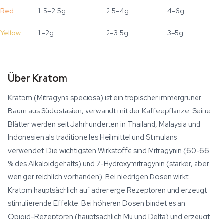
Red
1.5–2.5g
2.5–4g
4–6g
Yellow
1–2g
2–3.5g
3–5g
Über Kratom
Kratom (Mitragyna speciosa) ist ein tropischer immergrüner
Baum aus Südostasien, verwandt mit der Kaffeepflanze. Seine
Blätter werden seit Jahrhunderten in Thailand, Malaysia und
Indonesien als traditionelles Heilmittel und Stimulans
verwendet. Die wichtigsten Wirkstoffe sind Mitragynin (60-66
% des Alkaloidgehalts) und 7-Hydroxymitragynin (stärker, aber
weniger reichlich vorhanden). Bei niedrigen Dosen wirkt
Kratom hauptsächlich auf adrenerge Rezeptoren und erzeugt
stimulierende Effekte. Bei höheren Dosen bindet es an
Opioid-Rezeptoren (hauptsächlich Mu und Delta) und erzeugt