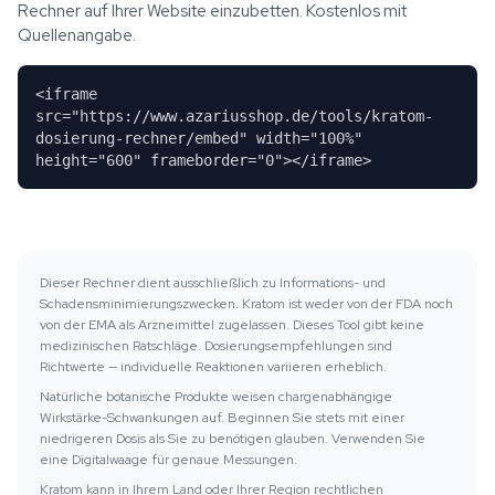
Rechner auf Ihrer Website einzubetten. Kostenlos mit
Quellenangabe.
<iframe
src="https://www.azariusshop.de/tools/kratom-
dosierung-rechner/embed" width="100%"
height="600" frameborder="0"></iframe>
Dieser Rechner dient ausschließlich zu Informations- und
Schadensminimierungszwecken. Kratom ist weder von der FDA noch
von der EMA als Arzneimittel zugelassen. Dieses Tool gibt keine
medizinischen Ratschläge. Dosierungsempfehlungen sind
Richtwerte — individuelle Reaktionen variieren erheblich.
Natürliche botanische Produkte weisen chargenabhängige
Wirkstärke-Schwankungen auf. Beginnen Sie stets mit einer
niedrigeren Dosis als Sie zu benötigen glauben. Verwenden Sie
eine Digitalwaage für genaue Messungen.
Kratom kann in Ihrem Land oder Ihrer Region rechtlichen