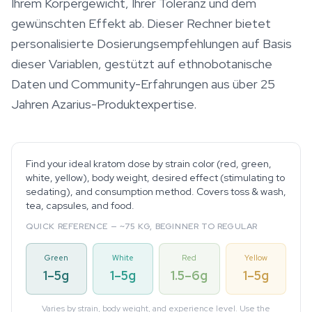
Ihrem Körpergewicht, Ihrer Toleranz und dem
gewünschten Effekt ab. Dieser Rechner bietet
personalisierte Dosierungsempfehlungen auf Basis
dieser Variablen, gestützt auf ethnobotanische
Daten und Community-Erfahrungen aus über 25
Jahren Azarius-Produktexpertise.
Find your ideal kratom dose by strain color (red, green,
white, yellow), body weight, desired effect (stimulating to
sedating), and consumption method. Covers toss & wash,
tea, capsules, and food.
QUICK REFERENCE — ~75 KG, BEGINNER TO REGULAR
Green
White
Red
Yellow
1–5g
1–5g
1.5–6g
1–5g
Varies by strain, body weight, and experience level. Use the