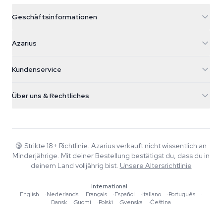
Geschäftsinformationen
Azarius
Azarius
Galvaniweg 11
5482 TN Schijndel
Cannabissamen
Kundenservice
Nederland
Zauberpilze
Versandinfo
support@azarius.com
Smokeshop
Über uns & Rechtliches
+31(0)204897914
Rückgaberecht
Smartshop
Über Azarius
Qualitätsgarantie
Herbshop
Wiki
Kontakt
Growshop
Blog
🔞
Strikte 18+ Richtlinie. Azarius verkauft nicht wissentlich an
FAQ
Minderjährige. Mit deiner Bestellung bestätigst du, dass du in
Musik
Datenschutzrichtlinie
deinem Land volljährig bist.
Unsere Altersrichtlinie
Autoren
International
Redaktionelle Standards
English
·
Nederlands
·
Français
·
Español
·
Italiano
·
Português
·
Dansk
·
Suomi
·
Polski
·
Svenska
·
Čeština
Tools & Rechner
Aktionen