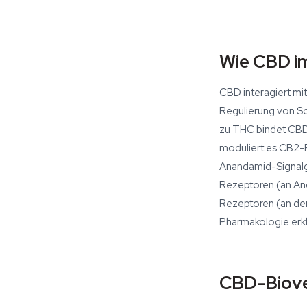
Wie CBD im
CBD interagiert mi
Regulierung von Sc
zu THC bindet CBD 
moduliert es CB2-R
Anandamid-Signalg
Rezeptoren (an Ang
Rezeptoren (an de
Pharmakologie erkl
CBD-Biove