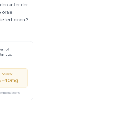
den unter der
 orale
iefert einen 3-
l, oil
stimate.
Anxiety
5–40mg
ecommendations.