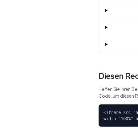
Diesen Rec
Helfen Sie Ihren B
Code, um diesen Re
<iframe src="h
width="100%" h