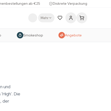
menbestellungen ab €25
Diskrete Verpackung
Mehr
p
Smokeshop
Angebote
n und
High'. Die
, der