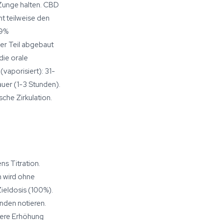
 Zunge halten. CBD
t teilweise den
19%
er Teil abgebaut
die orale
vaporisiert): 31-
auer (1-3 Stunden).
che Zirkulation.
s Titration.
n wird ohne
ieldosis (100%).
nden notieren.
itere Erhöhung