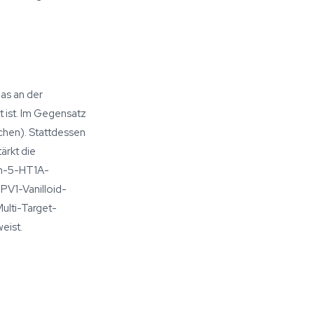
as an der
 ist. Im Gegensatz
chen). Stattdessen
ärkt die
in-5-HT1A-
PV1-Vanilloid-
ulti-Target-
eist.