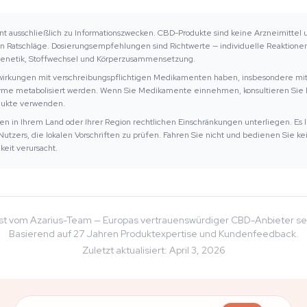
t ausschließlich zu Informationszwecken. CBD-Produkte sind keine Arzneimittel u
n Ratschläge. Dosierungsempfehlungen sind Richtwerte — individuelle Reaktionen
Genetik, Stoffwechsel und Körperzusammensetzung.
rkungen mit verschreibungspflichtigen Medikamenten haben, insbesondere mit 
 metabolisiert werden. Wenn Sie Medikamente einnehmen, konsultieren Sie bi
dukte verwenden.
 in Ihrem Land oder Ihrer Region rechtlichen Einschränkungen unterliegen. Es li
utzers, die lokalen Vorschriften zu prüfen. Fahren Sie nicht und bedienen Sie k
eit verursacht.
st vom Azarius-Team — Europas vertrauenswürdiger CBD-Anbieter sei
Basierend auf 27 Jahren Produktexpertise und Kundenfeedback.
Zuletzt aktualisiert
:
April 3, 2026