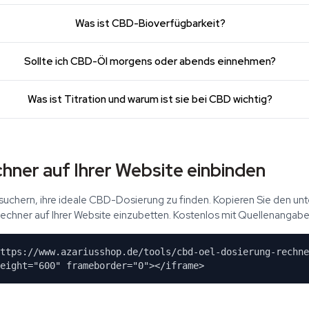
Was ist CBD-Bioverfügbarkeit?
Sollte ich CBD-Öl morgens oder abends einnehmen?
Was ist Titration und warum ist sie bei CBD wichtig?
hner auf Ihrer Website einbinden
esuchern, ihre ideale CBD-Dosierung zu finden. Kopieren Sie den u
chner auf Ihrer Website einzubetten. Kostenlos mit Quellenangabe
ttps://www.azariusshop.de/tools/cbd-oel-dosierung-rechne
eight="600" frameborder="0"></iframe>