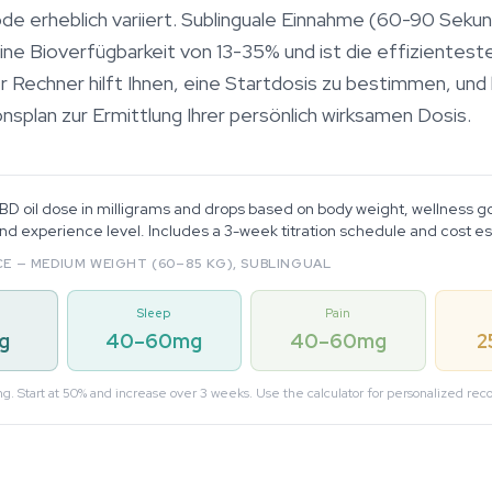
 erheblich variiert. Sublinguale Einnahme (60-90 Sekun
ne Bioverfügbarkeit von 13-35% und ist die effizienteste
Rechner hilft Ihnen, eine Startdosis zu bestimmen, und l
splan zur Ermittlung Ihrer persönlich wirksamen Dosis.
BD oil dose in milligrams and drops based on body weight, wellness goa
nd experience level. Includes a 3-week titration schedule and cost e
E — MEDIUM WEIGHT (60–85 KG), SUBLINGUAL
Sleep
Pain
g
40–60mg
40–60mg
2
mg. Start at 50% and increase over 3 weeks. Use the calculator for personalized r