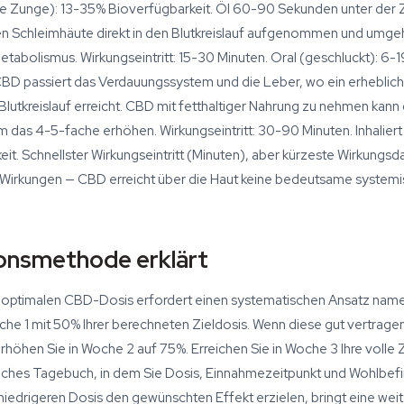
die Zunge): 13-35% Bioverfügbarkeit. Öl 60-90 Sekunden unter der
en Schleimhäute direkt in den Blutkreislauf aufgenommen und umgeh
tabolismus. Wirkungseintritt: 15-30 Minuten. Oral (geschluckt): 6-
CBD passiert das Verdauungssystem und die Leber, wo ein erheblich
Blutkreislauf erreicht. CBD mit fetthaltiger Nahrung zu nehmen kann 
 das 4-5-fache erhöhen. Wirkungseintritt: 30-90 Minuten. Inhaliert (
t. Schnellster Wirkungseintritt (Minuten), aber kürzeste Wirkungsd
e Wirkungen — CBD erreicht über die Haut keine bedeutsame systemis
ionsmethode erklärt
er optimalen CBD-Dosis erfordert einen systematischen Ansatz namen
che 1 mit 50% Ihrer berechneten Zieldosis. Wenn diese gut vertrage
höhen Sie in Woche 2 auf 75%. Erreichen Sie in Woche 3 Ihre volle Z
faches Tagebuch, in dem Sie Dosis, Einnahmezeitpunkt und Wohlbefi
 niedrigeren Dosis den gewünschten Effekt erzielen, bringt eine we