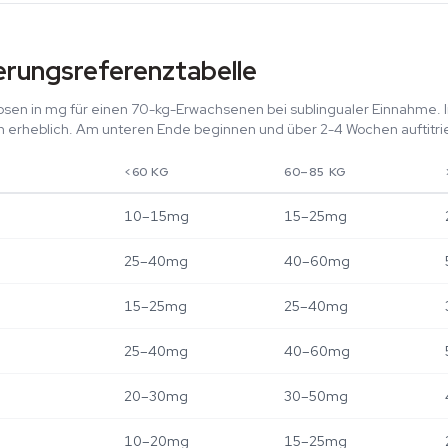
rungsreferenztabelle
en in mg für einen 70-kg-Erwachsenen bei sublingualer Einnahme. I
n erheblich. Am unteren Ende beginnen und über 2-4 Wochen auftitri
<60 KG
60–85 KG
10–15mg
15–25mg
25–40mg
40–60mg
15–25mg
25–40mg
25–40mg
40–60mg
20–30mg
30–50mg
10–20mg
15–25mg