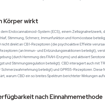
 Körper wirkt
t dem Endocannabinoid-System (ECS), einem Zellsignalnetzwerk, d
hlaf, Stimmung, Schmerz, Immunfunktion und Homöostase beteiligt
nicht direkt an CB1-Rezeptoren (die psychoaktive Effekte verursa
ezeptoren (an Immun- und Entzündungsreaktionen beteiligt), verst
ebung (durch Hemmung des FAAH-Enzyms) und aktiviert Seroton
st und Stimmungsregulation beteiligt). CBD interagiert auch mit TR
r Schmerzwahrnehmung beteiligt) und GPR55-Rezeptoren. Diese M
ärt, warum CBD ein so breites Spektrum berichteter Wirkungen aufw
rfügbarkeit nach Einnahmemethode