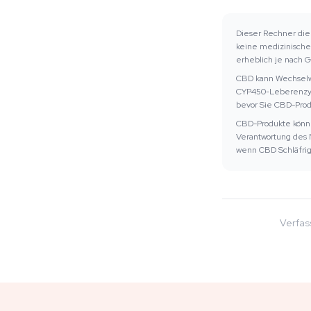
Dieser Rechner dien
keine medizinische
erheblich je nach 
CBD kann Wechselwi
CYP450-Leberenzyme
bevor Sie CBD-Pro
CBD-Produkte können
Verantwortung des N
wenn CBD Schläfrigk
Verfas