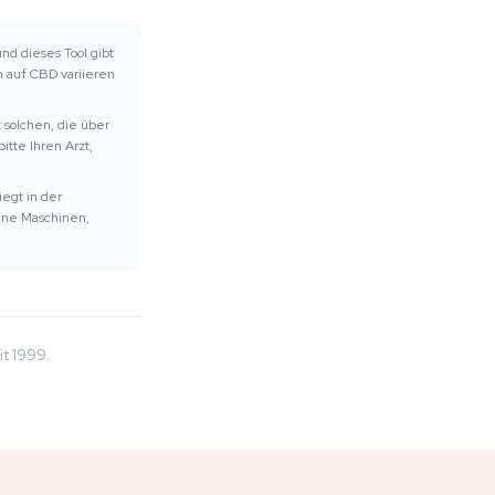
nd dieses Tool gibt
 auf CBD variieren
solchen, die über
tte Ihren Arzt,
egt in der
eine Maschinen,
t 1999.