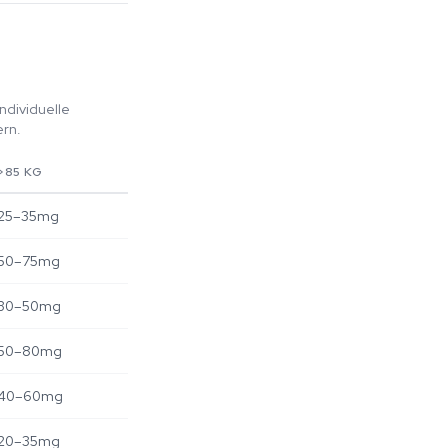
ndividuelle
ern.
>85 KG
25–35mg
50–75mg
30–50mg
50–80mg
40–60mg
20–35mg