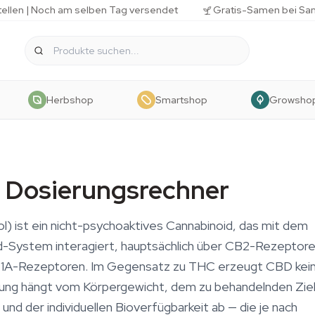
tellen | Noch am selben Tag versendet
Gratis-Samen bei Sa
Herbshop
Smartshop
Growsho
 Dosierungsrechner
l) ist ein nicht-psychoaktives Cannabinoid, das mit dem
-System interagiert, hauptsächlich über CB2-Rezeptore
1A-Rezeptoren. Im Gegensatz zu THC erzeugt CBD kein '
ung hängt vom Körpergewicht, dem zu behandelnden Ziel
und der individuellen Bioverfügbarkeit ab — die je nach