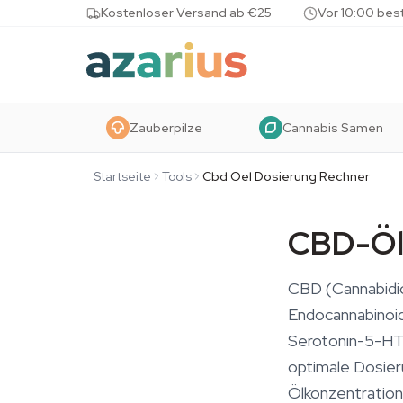
Skip to content
Kostenloser Versand ab €25
Vor 10:00 bes
Zauberpilze
Cannabis Samen
Startseite
Tools
Cbd Oel Dosierung Rechner
CBD-Öl
CBD (Cannabidio
Endocannabinoid
Serotonin-5-HT
optimale Dosier
Ölkonzentration 