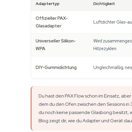
Adaptertyp
Dichtigkeit
Offizieller PAX-
Luftdichter Glas-au
Glasadapter
Universeller Silikon-
Wird zusammengedrü
WPA
Hitzezyklen
DIY-Gummidichtung
Ungleichmäßig; neig
Du hast den PAX Flow schon im Einsatz, aber d
dem du den Ofen zwischen den Sessions in 
du noch keine passende Glasbong besitzt, wi
Blog zeigt dir, wie du Adapter und Gerät dau