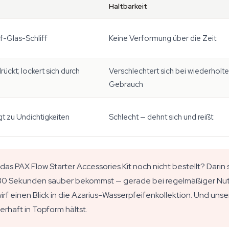
Haltbarkeit
f-Glas-Schliff
Keine Verformung über die Zeit
ckt; lockert sich durch
Verschlechtert sich bei wiederholt
Gebrauch
t zu Undichtigkeiten
Schlecht — dehnt sich und reißt
as PAX Flow Starter Accessories Kit noch nicht bestellt? Darin 
30 Sekunden sauber bekommst — gerade bei regelmäßiger Nutzun
rf einen Blick in die Azarius-Wasserpfeifenkollektion. Und unse
erhaft in Topform hältst.