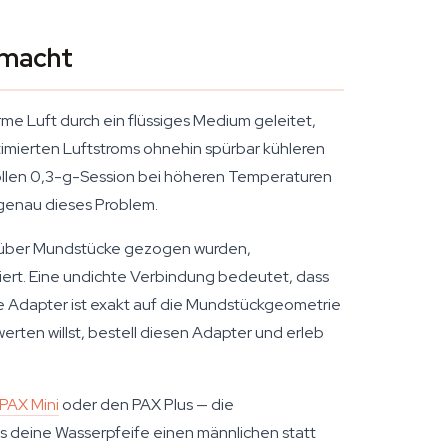
 macht
me Luft durch ein flüssiges Medium geleitet,
timierten Luftstroms ohnehin spürbar kühleren
vollen 0,3-g-Session bei höheren Temperaturen
t genau dieses Problem.
ie über Mundstücke gezogen wurden,
niert. Eine undichte Verbindung bedeutet, dass
lle Adapter ist exakt auf die Mundstückgeometrie
rten willst, bestell diesen Adapter und erleb
PAX Mini
oder den PAX Plus — die
s deine Wasserpfeife einen männlichen statt