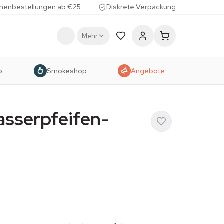
menbestellungen ab €25
Diskrete Verpackung
Mehr
p
Smokeshop
Angebote
asserpfeifen-