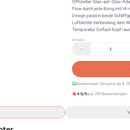
Offizieller Glas-auf-Glas-Ad
Flow durch jede Bong mit 14-
Design passt in beide Schlif
Luftdichte Verbindung, kein W
Temperatur. Einfach Kopf raus,
MENGE
Kostenloser Versand ab € 2
4.5
/5
aus 781 Bewertungen
V
pter