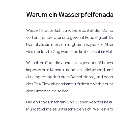
Warum ein Wasserpfeifenada
Wasserfiltration kühlt und befeuchtet den Dampf
verliert Temperatur und gewinnt Feuchtigkeit. D
Dampf als die meisten tragbaren Vaporizer. Ab
wird der letzte Zug warm und kratzt leicht im Ha
Wir haben über die Jahre alles gesehen: Silik
improvisierte Konstruktionen mit Klebeband um 2
du Umgebungsluft statt Dampf ziehst, und dann k
des PAX Flow abgestimmt: luftdichte Verbindung,
den Unterschied selbst.
Die ehrliche Einschränkung: Dieser Adapter ist au
Mundstückmaße unterscheiden sich. Wer ein älte