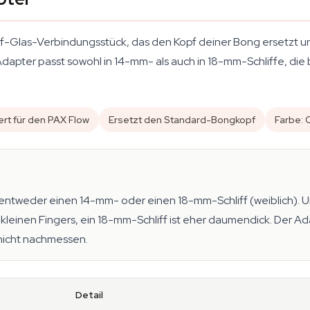
auf-Glas-Verbindungsstück, das den Kopf deiner Bong ersetzt 
r Adapter passt sowohl in 14-mm- als auch in 18-mm-Schliffe, d
ert für den PAX Flow
Ersetzt den Standard-Bongkopf
Farbe: 
ntweder einen 14-mm- oder einen 18-mm-Schliff (weiblich). U
kleinen Fingers, ein 18-mm-Schliff ist eher daumendick. Der Ad
 nicht nachmessen.
Detail