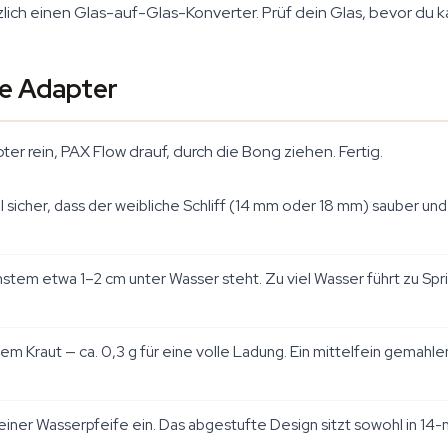
zlich einen Glas-auf-Glas-Konverter. Prüf dein Glas, bevor du ka
pe Adapter
er rein, PAX Flow drauf, durch die Bong ziehen. Fertig.
 sicher, dass der weibliche Schliff (14 mm oder 18 mm) sauber und 
stem etwa 1–2 cm unter Wasser steht. Zu viel Wasser führt zu Spri
 Kraut — ca. 0,3 g für eine volle Ladung. Ein mittelfein gemahlen
deiner Wasserpfeife ein. Das abgestufte Design sitzt sowohl in 14