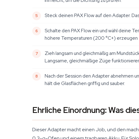
ihn leicht, um die Dichtung zu prüfen.
Steck deinen PAX Flow auf den Adapter. Das 
Schalte den PAX Flow ein und wähl deine Te
höhere Temperaturen (200 °C+) erzeugen d
Zieh langsam und gleichmäßig am Mundstück d
Langsame, gleichmäßige Züge funktionieren
Nach der Session den Adapter abnehmen und 
hält die Glasflächen griffig und sauber.
Ehrliche Einordnung: Was die
Dieser Adapter macht einen Job, und den macht er
0,3-g-Ofen und einem tragbaren Akku. Für Solo-S