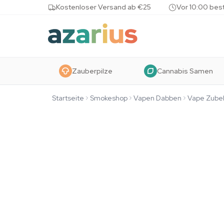
Skip to content
Kostenloser Versand ab €25
Vor 10:00 bes
Zauberpilze
Cannabis Samen
Startseite
Smokeshop
Vapen Dabben
Vape Zube