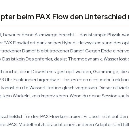
pter beim PAX Flow den Unterschied
, bevor er deine Atemwege erreicht — das ist simple Physik: war
er PAX Flow liefert dank seines Hybrid-Heizsystems und des op
er trockener Dampf bleibt trockener Dampf. Gegen Ende einer 
ls. Das ist kein Designfehler, das ist Thermodynamik. Wasser lös
onschläuche, die in Downstems gestopft wurden, Gummiringe, d
3 Uhr. Funktioniert irgendwie — bis es eben nicht mehr funktio
annst du die Wasserfiltration gleich vergessen. Dieser offizie
 kein Wackeln, kein Improvisieren. Wenn du deine Sessions aufwe
sschließlich für den PAX Flow konstruiert. Er passt nicht auf den
res PAX-Modell nutzt, braucht einen anderen Adapter. Und fall