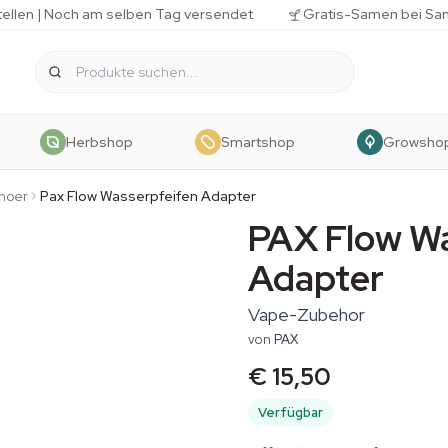
tellen | Noch am selben Tag versendet
Gratis-Samen bei Sa
Herbshop
Smartshop
Growsho
hoer
Pax Flow Wasserpfeifen Adapter
PAX Flow W
Adapter
Vape-Zubehor
von
PAX
€ 15,50
Verfügbar