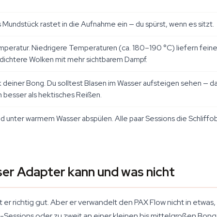
Mundstück rastet in die Aufnahme ein — du spürst, wenn es sitzt.
mperatur. Niedrigere Temperaturen (ca. 180–190 °C) liefern fei
ichtere Wolken mit mehr sichtbarem Dampf.
einer Bong. Du solltest Blasen im Wasser aufsteigen sehen — das i
 besser als hektisches Reißen.
unter warmem Wasser abspülen. Alle paar Sessions die Schliffob
ser Adapter kann und was nicht
 richtig gut. Aber er verwandelt den PAX Flow nicht in etwas, da
essions oder zu zweit an einer kleinen bis mittelgroßen Bong i