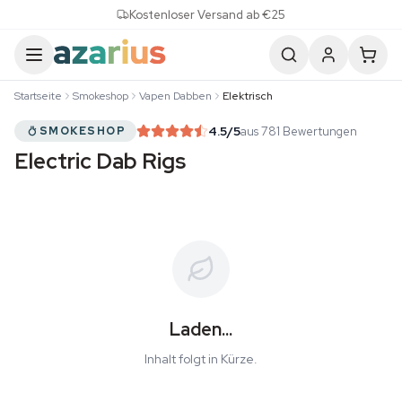
Skip to content
Kostenloser Versand ab €25
Startseite
Smokeshop
Vapen Dabben
Elektrisch
4.5
/5
aus 781 Bewertungen
SMOKESHOP
Electric Dab Rigs
Laden...
Inhalt folgt in Kürze.