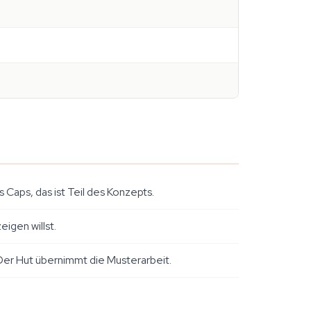
 Caps, das ist Teil des Konzepts.
igen willst.
 Der Hut übernimmt die Musterarbeit.