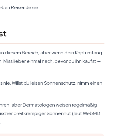
ieben Reisende sie.
st
n in diesem Bereich, aber wenn dein Kopfumfang
n. Miss lieber einmal nach, bevor du ihn kaufst —
s nie. Willst du leisen Sonnenschutz, nimm einen
 Ohren, aber Dermatologen weisen regelmäßig
ssischer breitkrempiger Sonnenhut (laut
WebMD
.