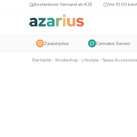
Skip to content
Kostenloser Versand ab €25
Vor 10:00 bes
Zauberpilze
Cannabis Samen
Startseite
Smokeshop
Lifestyle
Spass Accessoir