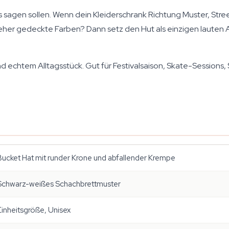
s sagen sollen. Wenn dein Kleiderschrank Richtung Muster, Stre
 eher gedeckte Farben? Dann setz den Hut als einzigen lauten 
 echtem Alltagsstück. Gut für Festivalsaison, Skate-Sessions,
Bucket Hat mit runder Krone und abfallender Krempe
Schwarz-weißes Schachbrettmuster
Einheitsgröße, Unisex