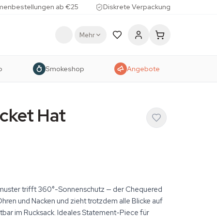
menbestellungen ab €25
Diskrete Verpackung
Mehr
p
Smokeshop
Angebote
ucket Hat
uster trifft 360°-Sonnenschutz — der Chequered
Ohren und Nacken und zieht trotzdem alle Blicke auf
altbar im Rucksack. Ideales Statement-Piece für