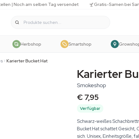
tellen | Noch am selben Tag versendet
Gratis-Samen bei Sa
Herbshop
Smartshop
Growsho
es
Karierter Bucket Hat
Karierter B
Smokeshop
€ 7,95
Verfügbar
Schwarz-weißes Schachbrettm
Bucket Hat schattet Gesicht, 
sich. Unisex, Einheitsgröße, f