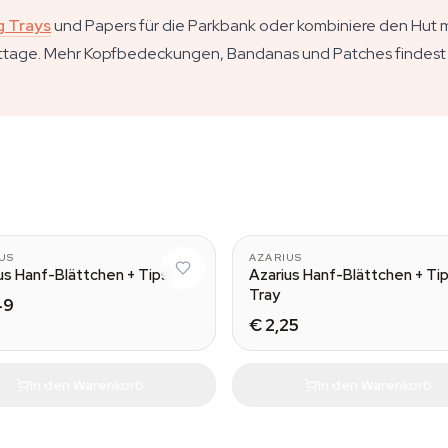
g Trays
und Papers für die Parkbank oder kombiniere den Hut mi
ittage. Mehr Kopfbedeckungen, Bandanas und Patches findest
US
AZARIUS
us Hanf-Blättchen + Tips
Azarius Hanf-Blättchen + Tip
Tray
49
€ 2,25
In den Warenkorb
In den Warenkorb