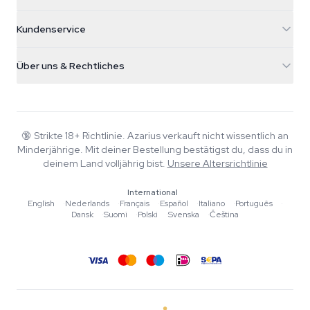
5482 TN Schijndel
Cannabissamen
Kundenservice
Nederland
Zauberpilze
Versandinfo
support@azarius.com
Smokeshop
Über uns & Rechtliches
+31(0)204897914
Rückgaberecht
Smartshop
Über Azarius
Qualitätsgarantie
Herbshop
Wiki
Kontakt
Growshop
Blog
🔞
Strikte 18+ Richtlinie. Azarius verkauft nicht wissentlich an
FAQ
Minderjährige. Mit deiner Bestellung bestätigst du, dass du in
Autoren
Datenschutzrichtlinie
deinem Land volljährig bist.
Unsere Altersrichtlinie
Redaktionelle Standards
International
Tools & Rechner
English
·
Nederlands
·
Français
·
Español
·
Italiano
·
Português
·
Dansk
·
Suomi
·
Polski
·
Svenska
·
Čeština
Aktionen
Sitemap