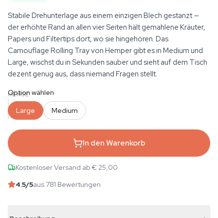
Stabile Drehunterlage aus einem einzigen Blech gestanzt —
der erhöhte Rand an allen vier Seiten hält gemahlene Kräuter,
Papers und Filtertips dort, wo sie hingehören. Das
Camouflage Rolling Tray von Hemper gibt es in Medium und
Large, wischst du in Sekunden sauber und sieht auf dem Tisch
dezent genug aus, dass niemand Fragen stellt.
Option wählen
MENGE
Large
Medium
In den Warenkorb
Kostenloser Versand ab € 25,00
4.5
/5
aus 781 Bewertungen