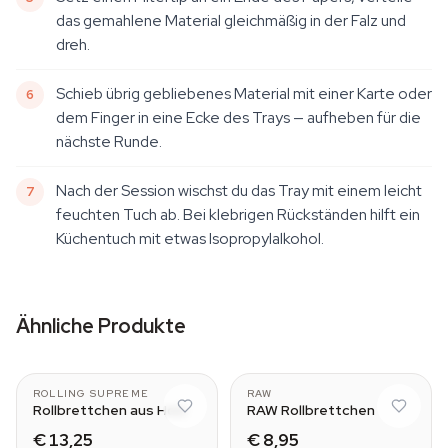
das gemahlene Material gleichmäßig in der Falz und
dreh.
Schieb übrig gebliebenes Material mit einer Karte oder
dem Finger in eine Ecke des Trays — aufheben für die
nächste Runde.
Nach der Session wischst du das Tray mit einem leicht
feuchten Tuch ab. Bei klebrigen Rückständen hilft ein
Küchentuch mit etwas Isopropylalkohol.
Ähnliche Produkte
M (15,5x8,5x5 cm)
Small (27.5 x 17.5cm)
ROLLING SUPREME
RAW
Rollbrettchen aus Holz
RAW Rollbrettchen
€ 13,25
€ 8,95