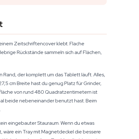
t
einem Zeitschriftencover klebt. Flache
klebrige Rückstände sammeln sich auf Flächen,
Rand, der komplett um das Tablett läuft. Alles,
27,5 cm Breite hast du genug Platz für Grinder,
ndfläche von rund 480 Quadratzentimetern ist
inmal beide nebeneinander benutzt hast. Beim
.
l, kein eingebauter Stauraum. Wenn du etwas
, wäre ein Tray mit Magnetdeckel die bessere