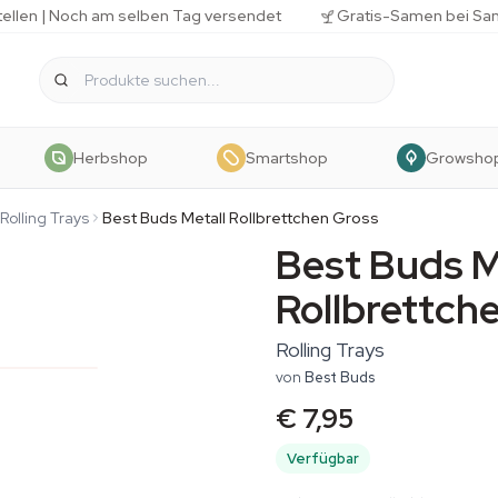
tellen | Noch am selben Tag versendet
Gratis-Samen bei Sa
Herbshop
Smartshop
Growsho
Rolling Trays
Best Buds Metall Rollbrettchen Gross
Best Buds M
Rollbrettch
Rolling Trays
von
Best Buds
€ 7,95
Verfügbar