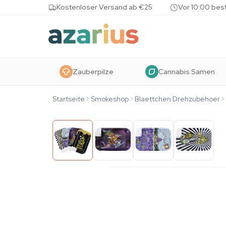
Skip to content
Kostenloser Versand ab €25
Vor 10:00 bes
Zauberpilze
Cannabis Samen
Startseite
Smokeshop
Blaettchen Drehzubehoer