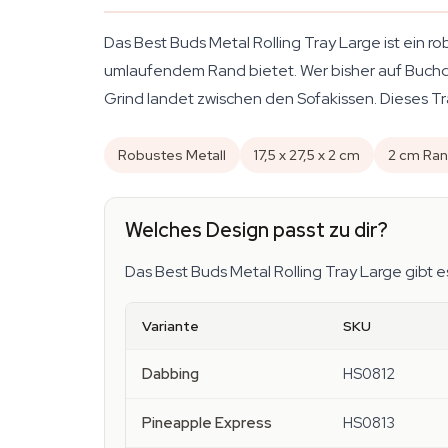
Das Best Buds Metal Rolling Tray Large ist ein r
umlaufendem Rand bietet. Wer bisher auf Buchd
Grind landet zwischen den Sofakissen. Dieses Tra
Robustes Metall
17,5 x 27,5 x 2 cm
2 cm Ra
Welches Design passt zu dir?
Das Best Buds Metal Rolling Tray Large gibt es
Variante
SKU
Dabbing
HS0812
Pineapple Express
HS0813