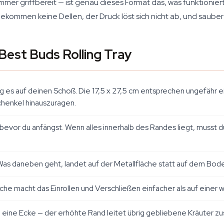
mer griffbereit — ist genau dieses Format das, was funktionier
ekommen keine Dellen, der Druck löst sich nicht ab, und sauber 
 Best Buds Rolling Tray
eg es auf deinen Schoß. Die 17,5 x 27,5 cm entsprechen ungefähr 
henkel hinauszuragen.
, bevor du anfängst. Wenn alles innerhalb des Randes liegt, musst 
Was daneben geht, landet auf der Metallfläche statt auf dem Bod
che macht das Einrollen und Verschließen einfacher als auf einer 
n eine Ecke — der erhöhte Rand leitet übrig gebliebene Kräuter z