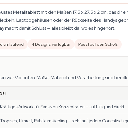
obustes Metalltablett mit den Maßen 17,5 x 27,5 x 2 cm, das dir 
eckeln, Laptopgehäusen oder der Rückseite des Handys gedreh
y macht damit Schluss — alles bleibt da, wo es hingehört.
nd umlaufend
4 Designs verfügbar
Passt auf den Schoß
 in vier Varianten. Maße, Material und Verarbeitung sind bei alle
Stil
Kräftiges Artwork für Fans von Konzentraten — auffällig und direkt
Tropisch, filmreif, Publikumsliebling — sieht auf jedem Couchtisch g