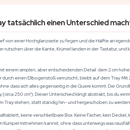
ay tatsächlich einen Unterschied mach
Kief von einer Hochglanzseite zu fegen und die Hälfte an irgend
r rutschen über die Kante, Krümel landen in der Tastatur, und 
mit einem simplen, aber entscheidenden Detail: dem 2 cm hohen 
r durch einen Ellbogenstoß verrutscht, bleibt auf dem Tray. Mit 
 ohne dass sich alles gegenseitig in die Quere kommt. Die Gru
y (circa 250 cm²). Dieser Unterschied klingt abstrakt, bis du e
em Tray stehen, statt ständig hin- und hergeschoben zu werden
etalltablett, keine verschließbare Box. Keine Fächer, kein Decke
m Kumpel mitnehmen kannst, ohne dass unterwegs was rausfällt