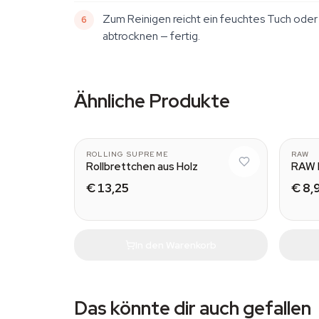
Zum Reinigen reicht ein feuchtes Tuch oder
abtrocknen — fertig.
Ähnliche Produkte
M (15,5x8,5x5 cm)
ROLLING SUPREME
RAW
Rollbrettchen aus Holz
RAW 
€ 13,25
€ 8,
In den Warenkorb
Das könnte dir auch gefallen