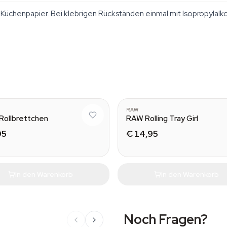
 Küchenpapier. Bei klebrigen Rückständen einmal mit Isopropylal
Small (27.5 x 17.5cm)
RAW
Rollbrettchen
RAW Rolling Tray Girl
95
€ 14,95
In den Warenkorb
In den Warenkorb
Noch Fragen?