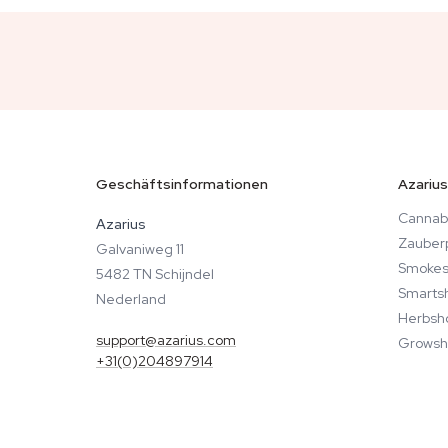
Geschäftsinformationen
Azarius
Cannab
Azarius
Zauberp
Galvaniweg 11
Smokes
5482 TN Schijndel
Smarts
Nederland
Herbsh
support@azarius.com
Growsh
+31(0)204897914