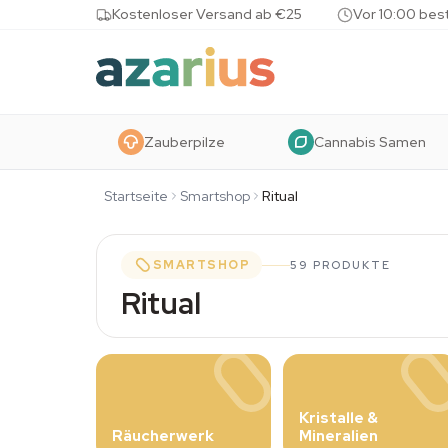
Skip to content
Kostenloser Versand ab €25
Vor 10:00 bes
Zauberpilze
Cannabis Samen
Startseite
Smartshop
Ritual
SMARTSHOP
59 PRODUKTE
Ritual
Kristalle &
Räucherwerk
Mineralien