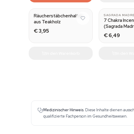
Smu
Räucherstäbchenhalter
SAGRADA MADR
7 Chakra Ince
aus Teakholz
(Sagrada Madr
€ 3,95
€ 6,49
In den Warenkorb
In den W
Medizinischer Hinweis.
Diese Inhalte dienen aussc
qualifizierte Fachperson im Gesundheitswesen.