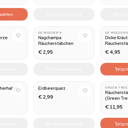
 wählen
In den Warenkorb
In de
Yoga
DE MOEDER'S
DE MOEDER'
erze
Nagchampa
Dicke Kräut
Räucherstäbchen
Räucherst
€ 2,95
€ 4,95
arenkorb
In den Warenkorb
Opti
herhalter
Erdbeerquarz
GREEN TREE
Räucherstä
€ 2,99
(Green Tre
€ 11,95
arenkorb
In den Warenkorb
Opti