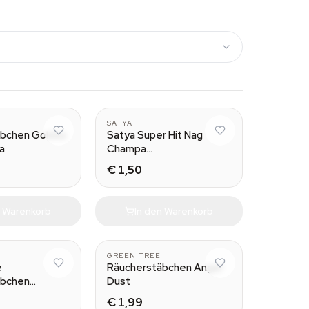
SATYA
bchen Goloka
Satya Super Hit Nag
a
Champa
Räucherstäbchen
€ 1,50
n Warenkorb
In den Warenkorb
GREEN TREE
e
Räucherstäbchen Angel
äbchen
Dust
t
€ 1,99