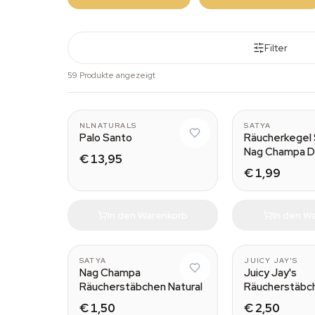
Filter
59 Produkte angezeigt
Wood (50 grams)
NLNATURALS
SATYA
Palo Santo
Räucherkegel 
Nag Champa 
€ 13,95
€ 1,99
In den Warenkorb
In den W
SATYA
JUICY JAY'S
Nag Champa
Juicy Jay's
Räucherstäbchen Natural
Räucherstäbc
€ 1,50
€ 2,50