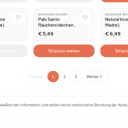
dgebombs
E
SAGRADA MADRE
SAGRADA MA
nse
Palo Santo
Natural Inc
e)
Räucherstäbchen
Madre)
(Sagrada Madre)
€ 5,49
€ 6,49
arenkorb
Option wählen
Opti
Zurück
1
2
3
Weiter
hließlich der Information und stellen keine medizinische Beratung dar. Kon