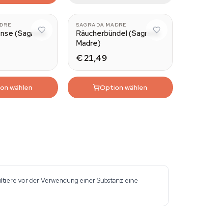
DRE
SAGRADA MADRE
ense (Sagrada
Räucherbündel (Sagrada
Madre)
€ 21,49
on wählen
Option wählen
sultiere vor der Verwendung einer Substanz eine