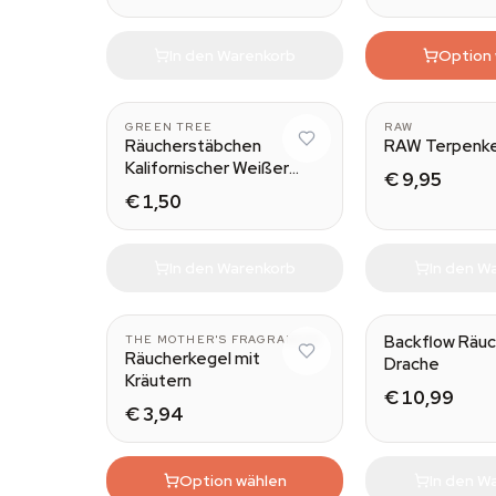
In den Warenkorb
Option
GREEN TREE
RAW
Räucherstäbchen
RAW Terpenk
Kalifornischer Weißer
€ 9,95
Salbei
€ 1,50
In den Warenkorb
In den W
Backflow Räuc
THE MOTHER'S FRAGRANCES
Räucherkegel mit
Drache
Kräutern
€ 10,99
€ 3,94
Option wählen
In den W