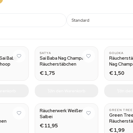
Standard
SATYA
GOLOKA
Sai Baba
Sai Baba Nag Champa
Räucherstä
Dhoop
Räucherstäbchen
Nag Champ
€ 1,75
€ 1,50
arenkorb
In den Warenkorb
In de
Räucherwerk Weißer
GREEN TREE
Green Tre
Salbei
hen
Räucherst
€ 11,95
Drachenblu
€ 1,99