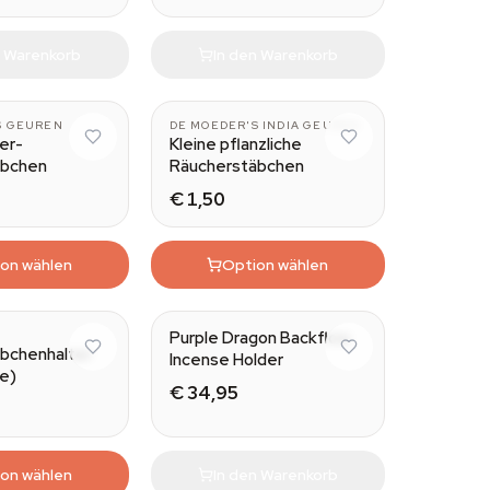
n Warenkorb
In den Warenkorb
S GEUREN
DE MOEDER'S INDIA GEUREN
er-
Kleine pflanzliche
äbchen
Räucherstäbchen
€ 1,50
on wählen
Option wählen
Purple Dragon Backflow
bchenhalter
Incense Holder
e)
€ 34,95
on wählen
In den Warenkorb