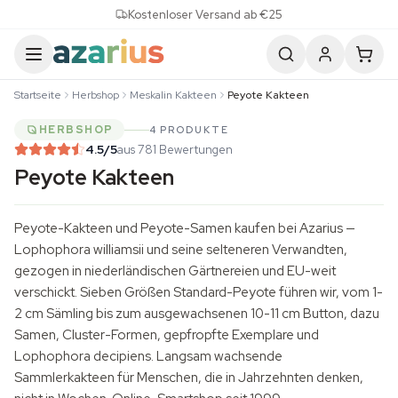
Skip to content
Kostenloser Versand ab €25
Startseite
Herbshop
Meskalin Kakteen
Peyote Kakteen
HERBSHOP
4 PRODUKTE
4.5
/5
aus 781 Bewertungen
Peyote Kakteen
Peyote-Kakteen und Peyote-Samen kaufen bei Azarius —
Lophophora williamsii und seine selteneren Verwandten,
gezogen in niederländischen Gärtnereien und EU-weit
verschickt. Sieben Größen Standard-Peyote führen wir, vom 1-
2 cm Sämling bis zum ausgewachsenen 10-11 cm Button, dazu
Samen, Cluster-Formen, gepfropfte Exemplare und
Lophophora decipiens. Langsam wachsende
Sammlerkakteen für Menschen, die in Jahrzehnten denken,