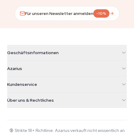
Für unseren Newsletter anmelden
-10%
Geschäftsinformationen
Azarius
Azarius
Galvaniweg 11
5482 TN Schijndel
Cannabissamen
Kundenservice
Nederland
Zauberpilze
Versandinfo
support@azarius.com
Smokeshop
Über uns & Rechtliches
+31(0)204897914
Rückgaberecht
Smartshop
Über Azarius
Qualitätsgarantie
Herbshop
Wiki
Kontakt
Growshop
Blog
🔞
Strikte 18+ Richtlinie. Azarius verkauft nicht wissentlich an
FAQ