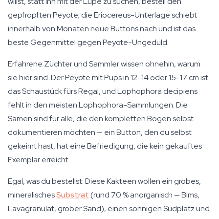
willst, statt ihn mit der Lupe zu suchen, bestell den
gepfropften Peyote; die Eriocereus-Unterlage schiebt
innerhalb von Monaten neue Buttons nach und ist das
beste Gegenmittel gegen Peyote-Ungeduld.
Erfahrene Züchter und Sammler wissen ohnehin, warum
sie hier sind. Der Peyote mit Pups in 12-14 oder 15-17 cm ist
das Schaustück fürs Regal, und Lophophora decipiens
fehlt in den meisten Lophophora-Sammlungen. Die
Samen sind für alle, die den kompletten Bogen selbst
dokumentieren möchten — ein Button, den du selbst
gekeimt hast, hat eine Befriedigung, die kein gekauftes
Exemplar erreicht.
Egal, was du bestellst: Diese Kakteen wollen ein grobes,
mineralisches
Substrat
(rund 70 % anorganisch — Bims,
Lavagranulat, grober Sand), einen sonnigen Südplatz und