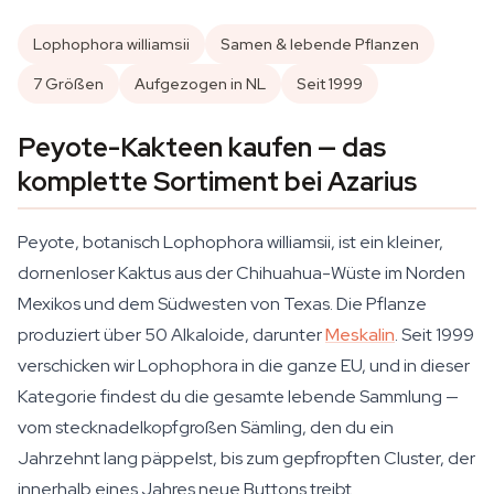
Lophophora williamsii
Samen & lebende Pflanzen
7 Größen
Aufgezogen in NL
Seit 1999
Peyote-Kakteen kaufen — das
komplette Sortiment bei Azarius
Peyote, botanisch Lophophora williamsii, ist ein kleiner,
dornenloser Kaktus aus der Chihuahua-Wüste im Norden
Mexikos und dem Südwesten von Texas. Die Pflanze
produziert über 50 Alkaloide, darunter
Meskalin
. Seit 1999
verschicken wir Lophophora in die ganze EU, und in dieser
Kategorie findest du die gesamte lebende Sammlung —
vom stecknadelkopfgroßen Sämling, den du ein
Jahrzehnt lang päppelst, bis zum gepfropften Cluster, der
innerhalb eines Jahres neue Buttons treibt.