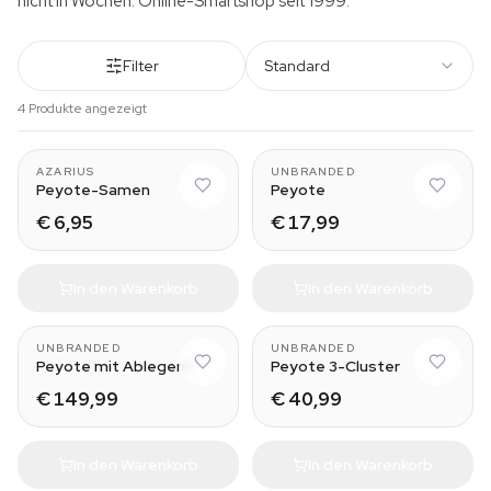
nicht in Wochen. Online-Smartshop seit 1999.
Filter
Standard
4 Produkte angezeigt
2-3 cm
AZARIUS
UNBRANDED
Peyote-Samen
Peyote
€ 6,95
€ 17,99
In den Warenkorb
In den Warenkorb
15-17 cm
UNBRANDED
UNBRANDED
Peyote mit Ablegern
Peyote 3-Cluster
€ 149,99
€ 40,99
In den Warenkorb
In den Warenkorb