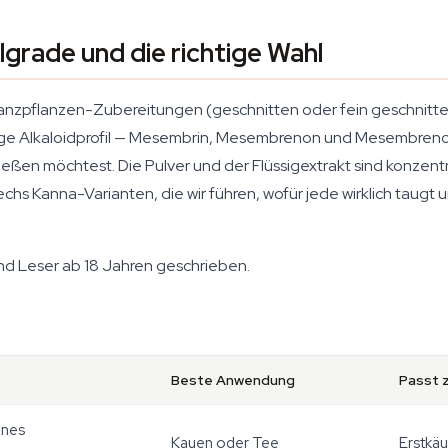
grade und die richtige Wahl
Ganzpflanzen-Zubereitungen (geschnitten oder fein geschnitten)
ige Alkaloidprofil — Mesembrin, Mesembrenon und Mesembrenol 
eßen möchtest. Die Pulver und der Flüssigextrakt sind konzentrie
 sechs Kanna-Varianten, die wir führen, wofür jede wirklich tau
nd Leser ab 18 Jahren geschrieben.
Beste Anwendung
Passt 
enes
Kauen oder Tee
Erstkäu