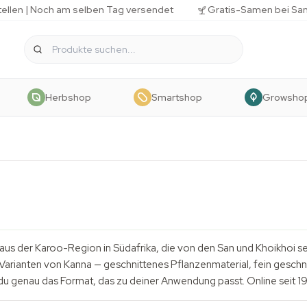
tellen | Noch am selben Tag versendet
Gratis-Samen bei Sa
Herbshop
Smartshop
Growsho
 aus der Karoo-Region in Südafrika, die von den San und Khoikhoi s
arianten von Kanna — geschnittenes Pflanzenmaterial, fein geschni
t du genau das Format, das zu deiner Anwendung passt. Online seit 19