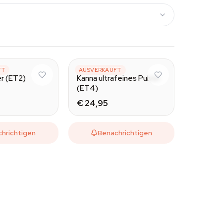
FT
AZARIUS
AUSVERKAUFT
er (ET2)
Kanna ultrafeines Pulver
(ET4)
€ 24,95
hrichtigen
Benachrichtigen