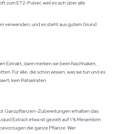
t zum ET2-Pulver, weil es sich über alle
ahren verwenden, und es steht aus gutem Grund
ten Extrakt, dann merken sie beim Nachhaken,
ten. Für alle, die schon wissen, was sie tun und es
ert, kein Rätselraten.
l. Ganzpflanzen-Zubereitungen erhalten das
Liquid Extract etwa ist gezielt auf 1 % Mesembrin
en bevorzugen die ganze Pflanze. Wer