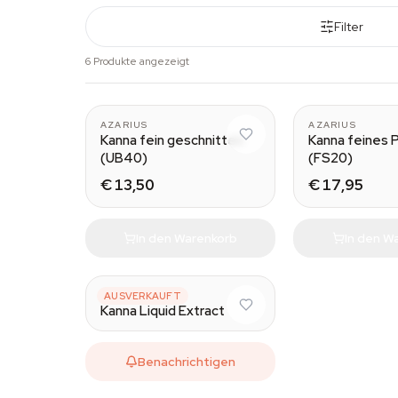
Filter
6 Produkte angezeigt
AZARIUS
AZARIUS
Kanna fein geschnitten
Kanna feines 
(UB40)
(FS20)
€ 13,50
€ 17,95
In den Warenkorb
In den W
AZARIUS
AUSVERKAUFT
Kanna Liquid Extract
Benachrichtigen