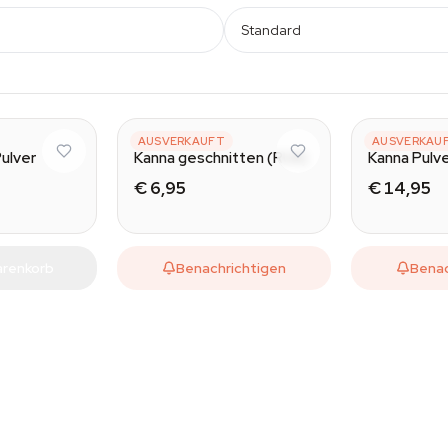
Standard
AZARIUS
AUSVERKAUFT
AZARIUS
AUSVERKAU
Pulver
Kanna geschnitten (RU8)
Kanna Pulv
€ 6,95
€ 14,95
arenkorb
Benachrichtigen
Benac