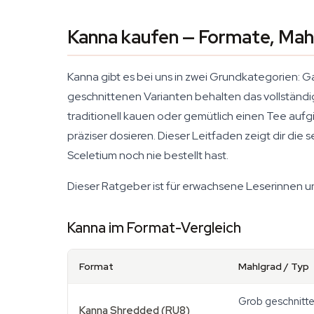
Kanna kaufen — Formate, Mahl
Kanna gibt es bei uns in zwei Grundkategorien: 
geschnittenen Varianten behalten das vollständ
traditionell kauen oder gemütlich einen Tee aufgi
präziser dosieren. Dieser Leitfaden zeigt dir die
Sceletium noch nie bestellt hast.
Dieser Ratgeber ist für erwachsene Leserinnen u
Kanna im Format-Vergleich
Format
Mahlgrad / Typ
Grob geschnitt
Kanna Shredded (RU8)