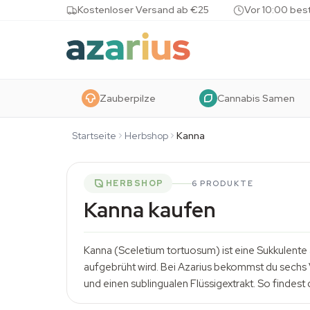
Skip to content
Kostenloser Versand ab €25
Vor 10:00 bes
Zauberpilze
Cannabis Samen
Startseite
Herbshop
Kanna
HERBSHOP
6 PRODUKTE
Kanna kaufen
Kanna (Sceletium tortuosum) ist eine Sukkulente
aufgebrüht wird. Bei Azarius bekommst du sechs V
und einen sublingualen Flüssigextrakt. So findes