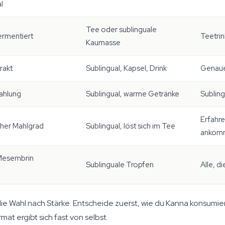
l
Tee oder sublinguale
fermentiert
Teetrin
Kaumasse
rakt
Sublingual, Kapsel, Drink
Genaue
ahlung
Sublingual, warme Getränke
Subling
Erfahre
icher Mahlgrad
Sublingual, löst sich im Tee
ankom
 Mesembrin
Sublinguale Tropfen
Alle, d
ie Wahl nach Stärke. Entscheide zuerst, wie du Kanna konsumi
at ergibt sich fast von selbst.