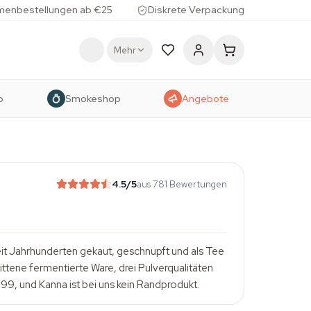
menbestellungen ab €25
Diskrete Verpackung
Mehr
p
Smokeshop
Angebote
4.5
/5
aus 781 Bewertungen
eit Jahrhunderten gekaut, geschnupft und als Tee
ttene fermentierte Ware, drei Pulverqualitäten
99, und Kanna ist bei uns kein Randprodukt.