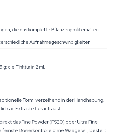
en, die das komplette Pflanzenprofil erhalten.
nterschiedliche Aufnahmegeschwindigkeiten.
g; die Tinktur in 2 ml.
raditionelle Form, verzeihend in der Handhabung,
dich an Extrakte herantraust.
direkt das Fine Powder (FS20) oder Ultra Fine
feinste Dosierkontrolle ohne Waage will, bestellt