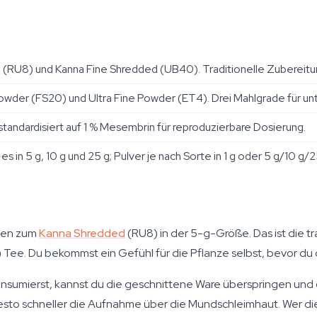
(RU8) und Kanna Fine Shredded (UB40). Traditionelle Zubereitung
wder (FS20) und Ultra Fine Powder (ET4). Drei Mahlgrade für u
standardisiert auf 1 % Mesembrin für reproduzierbare Dosierung.
 in 5 g, 10 g und 25 g; Pulver je nach Sorte in 1 g oder 5 g/10 g/25 
sten zum
Kanna Shredded
(RU8) in der 5-g-Größe. Das ist die t
) Tee. Du bekommst ein Gefühl für die Pflanze selbst, bevor du 
onsumierst, kannst du die geschnittene Ware überspringen und 
sto schneller die Aufnahme über die Mundschleimhaut. Wer die 