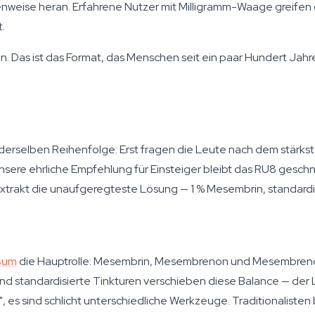
enweise heran. Erfahrene Nutzer mit Milligramm-Waage greifen of
.
 an. Das ist das Format, das Menschen seit ein paar Hundert J
erselben Reihenfolge: Erst fragen die Leute nach dem stärks
Unsere ehrliche Empfehlung für Einsteiger bleibt das RU8 geschnit
xtrakt die unaufgeregteste Lösung — 1 % Mesembrin, standardisi
sum
die Hauptrolle: Mesembrin, Mesembrenon und Mesembreno
 und standardisierte Tinkturen verschieben diese Balance — der 
r", es sind schlicht unterschiedliche Werkzeuge. Traditionalist