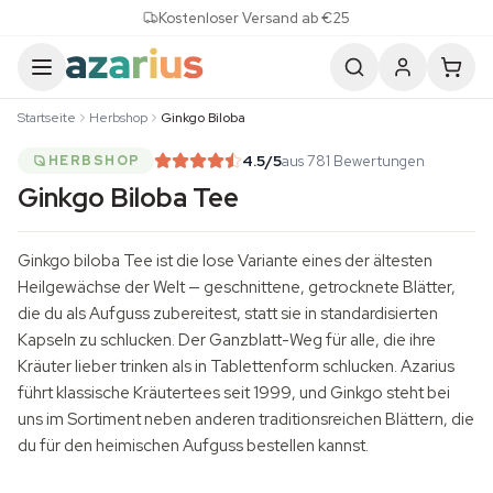
Skip to content
Kostenloser Versand ab €25
Startseite
Herbshop
Ginkgo Biloba
4.5
/5
aus 781 Bewertungen
HERBSHOP
Ginkgo Biloba Tee
Ginkgo biloba Tee ist die lose Variante eines der ältesten
Heilgewächse der Welt — geschnittene, getrocknete Blätter,
die du als Aufguss zubereitest, statt sie in standardisierten
Kapseln zu schlucken. Der Ganzblatt-Weg für alle, die ihre
Kräuter lieber trinken als in Tablettenform schlucken. Azarius
führt klassische
Kräutertees
seit 1999, und Ginkgo steht bei
uns im Sortiment neben anderen traditionsreichen Blättern, die
du für den heimischen Aufguss bestellen kannst.