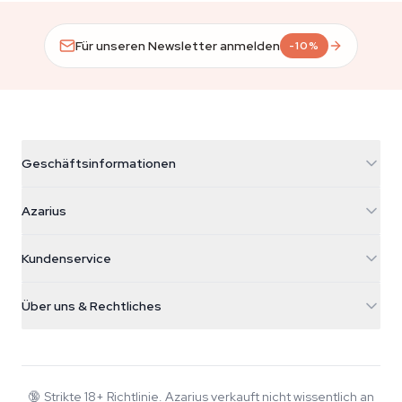
Für unseren Newsletter anmelden
-10%
Geschäftsinformationen
Azarius
Azarius
Galvaniweg 11
5482 TN Schijndel
Cannabissamen
Kundenservice
Nederland
Zauberpilze
Versandinfo
support@azarius.com
Smokeshop
Über uns & Rechtliches
+31(0)204897914
Rückgaberecht
Smartshop
Über Azarius
Qualitätsgarantie
Herbshop
Wiki
Kontakt
Growshop
Blog
🔞
Strikte 18+ Richtlinie. Azarius verkauft nicht wissentlich an