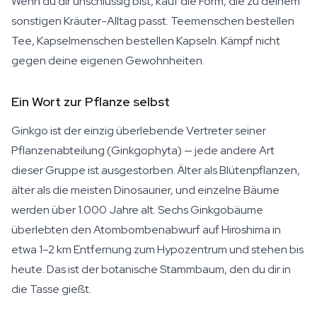
Wenn du dir unschlüssig bist, kauf die Form, die zu deinem
sonstigen Kräuter-Alltag passt. Teemenschen bestellen
Tee, Kapselmenschen bestellen Kapseln. Kämpf nicht
gegen deine eigenen Gewohnheiten.
Ein Wort zur Pflanze selbst
Ginkgo ist der einzig überlebende Vertreter seiner
Pflanzenabteilung (Ginkgophyta) — jede andere Art
dieser Gruppe ist ausgestorben. Älter als Blütenpflanzen,
älter als die meisten Dinosaurier, und einzelne Bäume
werden über 1.000 Jahre alt. Sechs Ginkgobäume
überlebten den Atombombenabwurf auf Hiroshima in
etwa 1–2 km Entfernung zum Hypozentrum und stehen bis
heute. Das ist der botanische Stammbaum, den du dir in
die Tasse gießt.