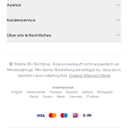
Azarius
Azarius
Galvaniweg 11
5482 TN Schijndel
Cannabissamen
Kundenservice
Nederland
Zauberpilze
Versandinfo
support@azarius.com
Smokeshop
Über uns & Rechtliches
+31(0)204897914
Rückgaberecht
Smartshop
Über Azarius
Qualitätsgarantie
Herbshop
Wiki
Kontakt
Growshop
Blog
🔞
Strikte 18+ Richtlinie. Azarius verkauft nicht wissentlich an
FAQ
Minderjährige. Mit deiner Bestellung bestätigst du, dass du in
Musik
Datenschutzrichtlinie
deinem Land volljährig bist.
Unsere Altersrichtlinie
Autoren
International
Redaktionelle Standards
English
·
Nederlands
·
Français
·
Español
·
Italiano
·
Português
·
Dansk
·
Suomi
·
Polski
·
Svenska
·
Čeština
Tools & Rechner
Aktionen
Sitemap