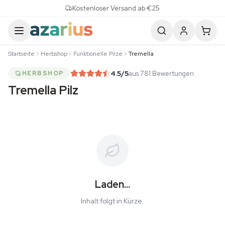
Skip to content
Kostenloser Versand ab €25
Startseite
Herbshop
Funktionelle Pilze
Tremella
4.5
/5
aus 781 Bewertungen
HERBSHOP
Tremella Pilz
Laden...
Inhalt folgt in Kürze.