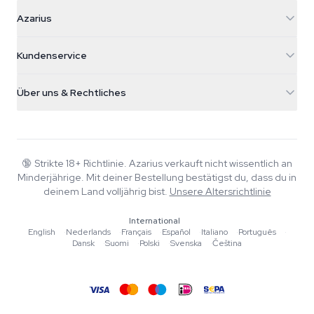
Azarius
Azarius
Galvaniweg 11
5482 TN Schijndel
Cannabissamen
Kundenservice
Nederland
Zauberpilze
Versandinfo
support@azarius.com
Smokeshop
Über uns & Rechtliches
+31(0)204897914
Rückgaberecht
Smartshop
Über Azarius
Qualitätsgarantie
Herbshop
Wiki
Kontakt
Growshop
Blog
🔞
Strikte 18+ Richtlinie. Azarius verkauft nicht wissentlich an
FAQ
Minderjährige. Mit deiner Bestellung bestätigst du, dass du in
Musik
Datenschutzrichtlinie
deinem Land volljährig bist.
Unsere Altersrichtlinie
Autoren
International
Redaktionelle Standards
English
·
Nederlands
·
Français
·
Español
·
Italiano
·
Português
·
Dansk
·
Suomi
·
Polski
·
Svenska
·
Čeština
Tools & Rechner
Aktionen
Sitemap