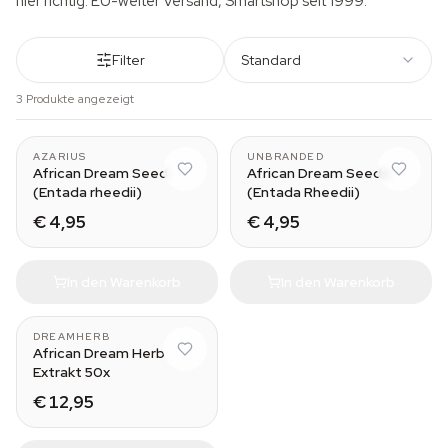
hier richtig. EU-weiter Versand, Smartshop seit 1999.
Filter
Standard
3 Produkte angezeigt
AZARIUS
UNBRANDED
African Dream Seed
African Dream Seeds
(Entada rheedii)
(Entada Rheedii)
€ 4,95
€ 4,95
In den Warenkorb
In den Warenkorb
DREAMHERB
African Dream Herb
Extrakt 50x
€ 12,95