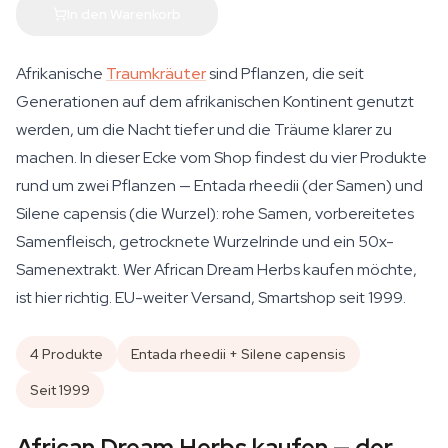
In den Warenkorb
Afrikanische
Traumkräuter
sind Pflanzen, die seit
Generationen auf dem afrikanischen Kontinent genutzt
werden, um die Nacht tiefer und die Träume klarer zu
machen. In dieser Ecke vom Shop findest du vier Produkte
rund um zwei Pflanzen —
Entada rheedii
(der Samen) und
Silene capensis
(die Wurzel): rohe Samen, vorbereitetes
Samenfleisch, getrocknete Wurzelrinde und ein 50x-
Samenextrakt. Wer African Dream Herbs kaufen möchte,
ist hier richtig. EU-weiter Versand, Smartshop seit 1999.
4 Produkte
Entada rheedii + Silene capensis
Seit 1999
African Dream Herbs kaufen — der