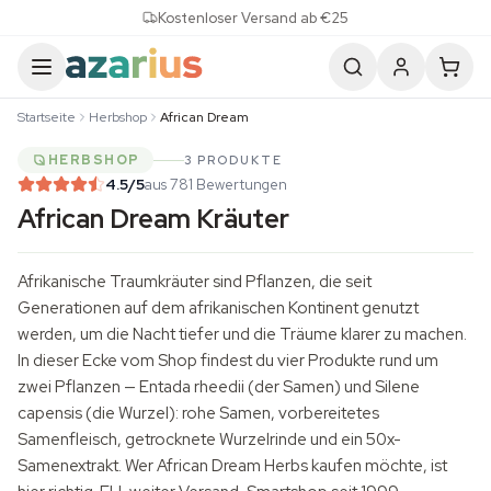
Skip to content
Kostenloser Versand ab €25
Startseite
Herbshop
African Dream
HERBSHOP
3 PRODUKTE
4.5
/5
aus 781 Bewertungen
African Dream Kräuter
Afrikanische
Traumkräuter
sind Pflanzen, die seit
Generationen auf dem afrikanischen Kontinent genutzt
werden, um die Nacht tiefer und die Träume klarer zu machen.
In dieser Ecke vom Shop findest du vier Produkte rund um
zwei Pflanzen —
Entada rheedii
(der Samen) und
Silene
capensis
(die Wurzel): rohe Samen, vorbereitetes
Samenfleisch, getrocknete Wurzelrinde und ein 50x-
Samenextrakt. Wer African Dream Herbs kaufen möchte, ist