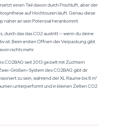
etzt einen Teil davon durch Frischluft, aber der
otosynthese auf Hochtouren läuft. Genau diese
p näher an sein Potenzial herankommt.
vlies, durch das das CO2 austritt — wenn du deine
ktiv ist. Beim ersten Öffnen der Verpackung gibt
avon nichts mehr.
es CO2BAG seit 2013 gezielt mit Züchtern
as Zwei-Größen-System des CO2BAG gibt dir
nsioniert zu sein, während der XL Räume bis 8 m²
 Räumen unterperformt und in kleinen Zelten CO2