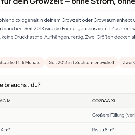
für dein Growzelt — ohne Strom, ohn
ohlendioxidgehalt in deinem Growzelt oder Growraum anhebt un
m brauchen. Seit 2013 wird die Formel gemeinsam mit Züchtern w
er, keine Druckflasche: Aufhängen, fertig. Zwei Größen decken
ltbarkeit 1–6 Monate
Seit 2013 mit Züchtern entwickelt
Zwei 
 brauchst du?
AG M
CO2BAG XL
Größere Füllung (ve
 4 m²
Bis zu 8 m²