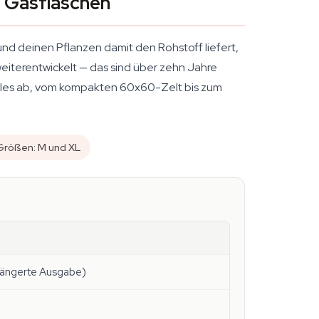
e Gasflaschen
d deinen Pflanzen damit den Rohstoff liefert,
eiterentwickelt — das sind über zehn Jahre
 alles ab, vom kompakten 60x60-Zelt bis zum
Größen: M und XL
rlängerte Ausgabe)