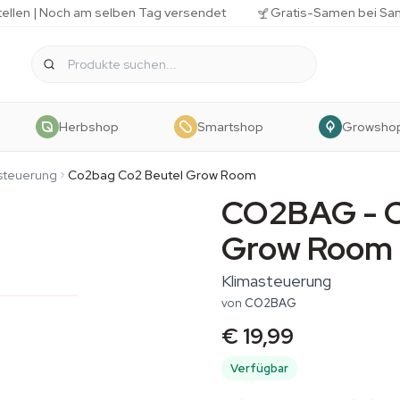
tellen | Noch am selben Tag versendet
Gratis-Samen bei Sa
Herbshop
Smartshop
Growsho
steuerung
Co2bag Co2 Beutel Grow Room
CO2BAG - C
Grow Room
Klimasteuerung
von
CO2BAG
€ 19,99
Verfügbar