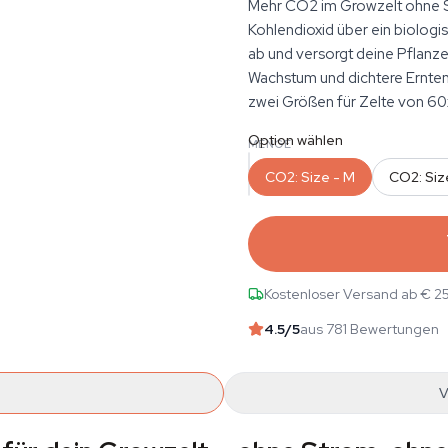
Mehr CO2 im Growzelt ohne 
Kohlendioxid über ein biologis
ab und versorgt deine Pflanze
Wachstum und dichtere Ernten 
zwei Größen für Zelte von 60
Option wählen
MENGE
CO2: Size - M
CO2: Siz
Kostenloser Versand ab € 2
4.5
/5
aus 781 Bewertungen
V