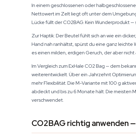
In einem geschlossenen oder halbgeschlossenen G
Nettowert im Zelt liegt oft unter dem Umgebun
Lücke füllt der CO2BAG. Kein Wunderprodukt — 
Zur Haptik: Der Beutel fühlt sich an wie ein dicke
Hand nah ranhältst, spürst du eine ganz leichte 
es einen milden, erdigen Geruch, der aber nicht 
Im Vergleich zum ExHale CO2 Bag — dem bekannt
weiterentwickelt. Über ein Jahrzehnt Optimier
mehr Flexibilität. Die M-Variante mit 100 g akti
abdeckt und bis zu 6 Monate hält. Die meisten 
verschwendet.
CO2BAG richtig anwenden — 