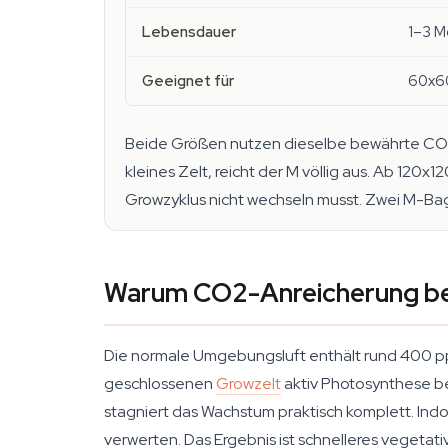
Lebensdauer
1–3 M
Geeignet für
60x60
Beide Größen nutzen dieselbe bewährte CO2-F
kleines Zelt, reicht der M völlig aus. Ab 120
Growzyklus nicht wechseln musst. Zwei M-Bags 
Warum CO2-Anreicherung be
Die normale Umgebungsluft enthält rund 400 ppm 
geschlossenen
Growzelt
aktiv Photosynthese b
stagniert das Wachstum praktisch komplett. I
verwerten. Das Ergebnis ist schnelleres vegeta