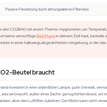
Passive Freisetzung durch atmungsaktives Filtervlies
iere den CO2BAG mit einem Thermo-Hygrometer, um Temperatu
noch keine vernünftige
Belüftung
in deinem Zelt hast, bestelle e
sten in einer halbwegs abgedichteten Umgebung, in der das G
CO2-Beutel braucht
mand investiert in eine ordentliche Lampe, gute Genetik, ver
 was sie braucht, außer einer Sache: genug Kohlendioxid, um mit 
 tanken, aber den Luftfilter zukleben. Der Motor kann nicht ver