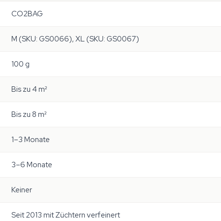
CO2BAG
M (SKU: GS0066), XL (SKU: GS0067)
100 g
Bis zu 4 m²
Bis zu 8 m²
1–3 Monate
3–6 Monate
Keiner
Seit 2013 mit Züchtern verfeinert