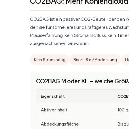
CO2BAG: Mehr Kohlendioxid 
CO2BAG ist ein passiver CO2-Beutel, der den K
den sie für schnelleres und kräftigeres Wachstu
Praxiserfahrung. Kein Stromanschluss, kein Tim
ausgewachsenen Growraum.
Kein Strom nötig
Bis zu 8 m² Abdeckung
Ha
CO2BAG M oder XL — welche Größe
Eigenschaft
CO2B
Aktiver Inhalt
100 g
Abdeckungsfläche
Bis zu