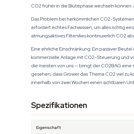
CO2 früher in die Blütephase wechseln können. 
Das Problem bei herkömmlichen CO2-Systemen: D
erfordert echtes Fachwissen, um alles richtig ei
atmungsaktives Filtervlies kontinuierlich CO2 abg
Eine ehrliche Einschränkung: Ein passiver Beutel
kommerzielle Anlage mit CO2-Steuerung und voll
die meisten von uns — bringt der CO2BAG eine
gesehen, dass Grower das Thema CO2 viel zu ko
innerhalb von zwei Wochen einen sichtbaren Unt
Spezifikationen
Eigenschaft