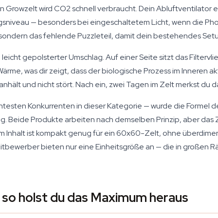
rowzelt wird CO2 schnell verbraucht. Dein Abluftventilator ers
gsniveau — besonders bei eingeschaltetem Licht, wenn die Ph
sondern das fehlende Puzzleteil, damit dein bestehendes Setu
r, leicht gepolsterter Umschlag. Auf einer Seite sitzt das Filter
Wärme, was dir zeigt, dass der biologische Prozess im Inneren a
anhält und nicht stört. Nach ein, zwei Tagen im Zelt merkst du d
esten Konkurrenten in dieser Kategorie — wurde die Formel d
ung. Beide Produkte arbeiten nach demselben Prinzip, aber d
vem Inhalt ist kompakt genug für ein 60x60-Zelt, ohne überdime
Mitbewerber bieten nur eine Einheitsgröße an — die in großen
so holst du das Maximum heraus