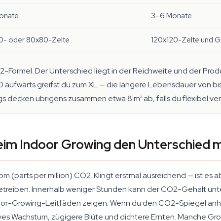
onate
3–6 Monate
- oder 80x80-Zelte
120x120-Zelte und 
ormel. Der Unterschied liegt in der Reichweite und der Produ
x120 aufwärts greifst du zum XL — die längere Lebensdauer von 
decken übrigens zusammen etwa 8 m² ab, falls du flexibel verte
im Indoor Growing den Unterschied 
(parts per million) CO2. Klingt erstmal ausreichend — ist es a
etreiben. Innerhalb weniger Stunden kann der CO2-Gehalt unt
ndoor-Growing-Leitfäden zeigen: Wenn du den CO2-Spiegel anh
tives Wachstum, zügigere Blüte und dichtere Ernten. Manche Gr